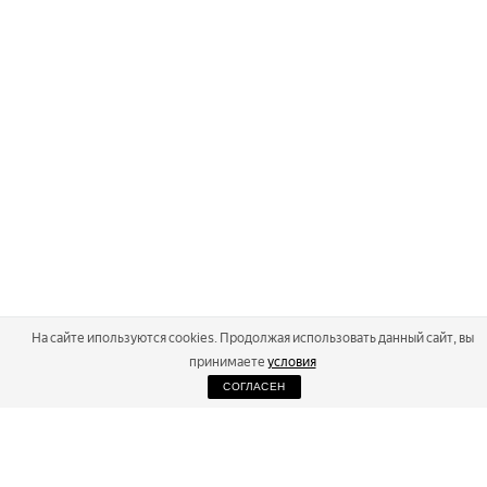
На сайте ипользуются cookies. Продолжая использовать данный сайт, вы
принимаете
условия
СОГЛАСЕН
2026
Russialoppet ®
Серия лыжных марафонов