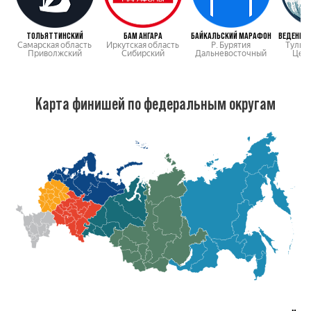
ТОЛЬЯТТИНСКИЙ
БАМ АНГАРА
БАЙКАЛЬСКИЙ МАРАФОН
Самарская область
Иркутская область
Р. Бурятия
Тульск
Приволжский
Сибирский
Дальневосточный
Цен
Карта финишей по федеральным округам