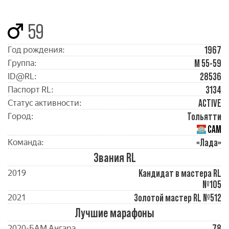
59
1967
Год рождения:
М 55-59
Группа:
28536
ID@RL:
3134
Паспорт RL:
ACTIVE
Статус активности:
Тольятти
Город:
САМ
«Лада»
Команда:
Звания RL
Кандидат в мастера RL
2019
№105
Золотой мастер RL №512
2021
Лучшие марафоны
78
2020-БАМ Ангара