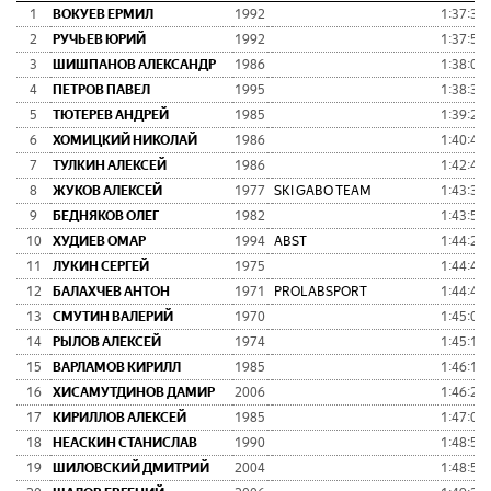
1
ВОКУЕВ ЕРМИЛ
1992
1:37:36
2
РУЧЬЕВ ЮРИЙ
1992
1:37:53
3
ШИШПАНОВ АЛЕКСАНДР
1986
1:38:08
4
ПЕТРОВ ПАВЕЛ
1995
1:38:31
5
ТЮТЕРЕВ АНДРЕЙ
1985
1:39:27
6
ХОМИЦКИЙ НИКОЛАЙ
1986
1:40:46
7
ТУЛКИН АЛЕКСЕЙ
1986
1:42:40
8
ЖУКОВ АЛЕКСЕЙ
1977
SKI GABO TEAM
1:43:39
9
БЕДНЯКОВ ОЛЕГ
1982
1:43:57
10
ХУДИЕВ ОМАР
1994
ABST
1:44:20
11
ЛУКИН СЕРГЕЙ
1975
1:44:44
12
БАЛАХЧЕВ АНТОН
1971
PROLABSPORT
1:44:45
13
СМУТИН ВАЛЕРИЙ
1970
1:45:06
14
РЫЛОВ АЛЕКСЕЙ
1974
1:45:13
15
ВАРЛАМОВ КИРИЛЛ
1985
1:46:19
16
ХИСАМУТДИНОВ ДАМИР
2006
1:46:25
17
КИРИЛЛОВ АЛЕКСЕЙ
1985
1:47:02
18
НЕАСКИН СТАНИСЛАВ
1990
1:48:53
19
ШИЛОВСКИЙ ДМИТРИЙ
2004
1:48:57