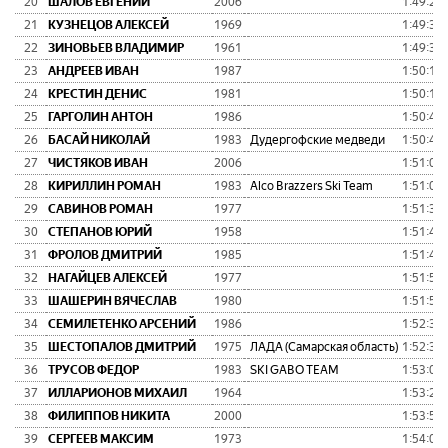
20
ШАЛОВ ЕВГЕНИЙ
2006
1:49:25
21
КУЗНЕЦОВ АЛЕКСЕЙ
1969
1:49:31
22
ЗИНОВЬЕВ ВЛАДИМИР
1961
1:49:38
23
АНДРЕЕВ ИВАН
1987
1:50:11
24
КРЕСТИН ДЕНИС
1981
1:50:18
25
ГАРГОЛИН АНТОН
1986
1:50:40
26
БАСАЙ НИКОЛАЙ
1983
Дудергофские медведи
1:50:46
27
ЧИСТЯКОВ ИВАН
2006
1:51:00
28
КИРИЛЛИН РОМАН
1983
Alco Brazzers Ski Team
1:51:01
29
САВИНОВ РОМАН
1977
1:51:35
30
СТЕПАНОВ ЮРИЙ
1958
1:51:44
31
ФРОЛОВ ДМИТРИЙ
1985
1:51:47
32
НАГАЙЦЕВ АЛЕКСЕЙ
1977
1:51:50
33
ШАШЕРИН ВЯЧЕСЛАВ
1980
1:51:54
34
СЕМИЛЕТЕНКО АРСЕНИЙ
1986
1:52:36
35
ШЕСТОПАЛОВ ДМИТРИЙ
1975
ЛАДА (Самарская область)
1:52:37
36
ТРУСОВ ФЕДОР
1983
SKI GABO TEAM
1:53:03
37
ИЛЛАРИОНОВ МИХАИЛ
1964
1:53:29
38
ФИЛИППОВ НИКИТА
2000
1:53:58
39
СЕРГЕЕВ МАКСИМ
1973
1:54:04