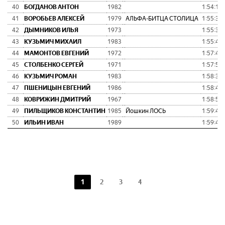
40
БОГДАНОВ АНТОН
1982
1:54:16
41
ВОРОБЬЕВ АЛЕКСЕЙ
1979
АЛЬФА-БИТЦА СТОЛИЦА
1:55:32
42
ДЫМНИКОВ ИЛЬЯ
1973
1:55:39
43
КУЗЬМИЧ МИХАИЛ
1983
1:55:47
44
МАМОНТОВ ЕВГЕНИЙ
1972
1:57:42
45
СТОЛБЕНКО СЕРГЕЙ
1971
1:57:58
46
КУЗЬМИЧ РОМАН
1983
1:58:31
47
ПШЕНИЦЫН ЕВГЕНИЙ
1986
1:58:41
48
КОВРИЖИН ДМИТРИЙ
1967
1:58:58
49
ПИЛЬЩИКОВ КОНСТАНТИН
1985
Йошкин ЛОСЬ
1:59:41
50
ИЛЬИН ИВАН
1989
1:59:42
1
2
3
4