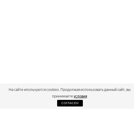
На сайте ипользуются cookies. Продолжая использовать данный сайт, вы
принимаете
условия
СОГЛАСЕН
2026
Russialoppet ®
Серия лыжных марафонов