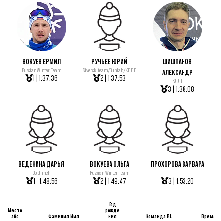
ВОКУЕВ ЕРМИЛ
РУЧЬЕВ ЮРИЙ
ШИШПАНОВ
Russian Winter Team
Siverskiteam/Runlab/КЛЛГ
АЛЕКСАНДР
1 | 1:37:36
2 | 1:37:53
КЛЛГ
3 | 1:38:08
ВЕДЕНИНА ДАРЬЯ
ВОКУЕВА ОЛЬГА
ПРОХОРОВА ВАРВАРА
Goldfinch
Russian Winter Team
1 | 1:48:56
2 | 1:49:47
3 | 1:53:20
Год
Место
рожде
абс
Фамилия Имя
ния
Команда RL
Время