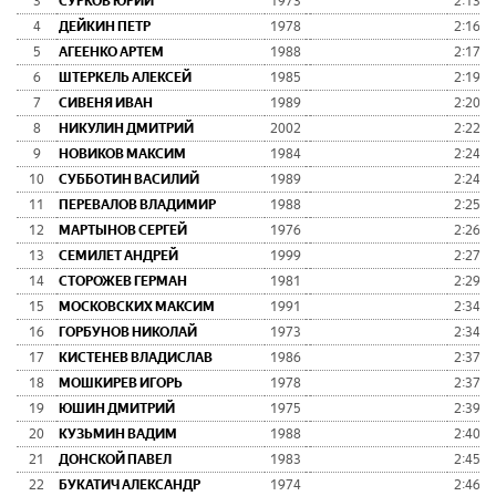
3
СУРКОВ ЮРИЙ
1973
2:13:2
4
ДЕЙКИН ПЕТР
1978
2:16:0
5
АГЕЕНКО АРТЕМ
1988
2:17:4
6
ШТЕРКЕЛЬ АЛЕКСЕЙ
1985
2:19:3
7
СИВЕНЯ ИВАН
1989
2:20:3
8
НИКУЛИН ДМИТРИЙ
2002
2:22:4
9
НОВИКОВ МАКСИМ
1984
2:24:1
10
СУББОТИН ВАСИЛИЙ
1989
2:24:2
11
ПЕРЕВАЛОВ ВЛАДИМИР
1988
2:25:1
12
МАРТЫНОВ СЕРГЕЙ
1976
2:26:3
13
СЕМИЛЕТ АНДРЕЙ
1999
2:27:5
14
СТОРОЖЕВ ГЕРМАН
1981
2:29:1
15
МОСКОВСКИХ МАКСИМ
1991
2:34:1
16
ГОРБУНОВ НИКОЛАЙ
1973
2:34:2
17
КИСТЕНЕВ ВЛАДИСЛАВ
1986
2:37:1
18
МОШКИРЕВ ИГОРЬ
1978
2:37:5
19
ЮШИН ДМИТРИЙ
1975
2:39:5
20
КУЗЬМИН ВАДИМ
1988
2:40:0
21
ДОНСКОЙ ПАВЕЛ
1983
2:45:2
22
БУКАТИЧ АЛЕКСАНДР
1974
2:46:1