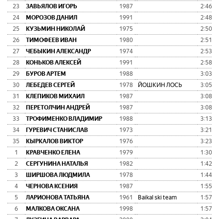
23
ЗАВЬЯЛОВ ИГОРЬ
1987
2:46:2
24
МОРОЗОВ ДАНИЛ
1991
2:48:3
25
КУЗЬМИН НИКОЛАЙ
1975
2:50:3
26
ТИМОФЕЕВ ИВАН
1980
2:51:5
27
ЧЕБЫКИН АЛЕКСАНДР
1974
2:53:4
28
КОНЬКОВ АЛЕКСЕЙ
1991
2:58:2
29
БУРОВ АРТЕМ
1988
3:03:5
30
ЛЕБЕДЕВ СЕРГЕЙ
1978
ЙОШКИН ЛОСЬ
3:05:3
31
КЛЕПИКОВ МИХАИЛ
1987
3:08:3
32
ПЕРЕТОЛЧИН АНДРЕЙ
1987
3:08:3
33
ТРОФИМЕНКО ВЛАДИМИР
1988
3:13:0
34
ГУРЕВИЧ СТАНИСЛАВ
1973
3:21:1
35
КЫРКАЛОВ ВИКТОР
1976
3:23:0
1
КРАВЧЕНКО ЕЛЕНА
1979
1:30:0
2
СЕРГУНИНА НАТАЛЬЯ
1982
1:42:3
3
ШИРШОВА ЛЮДМИЛА
1978
1:44:4
4
ЧЕРНОВА КСЕНИЯ
1987
1:55:0
5
ЛАРИОНОВА ТАТЬЯНА
1961
Baikal ski team
1:57:3
6
МАЛКОВА ОКСАНА
1998
1:57:4