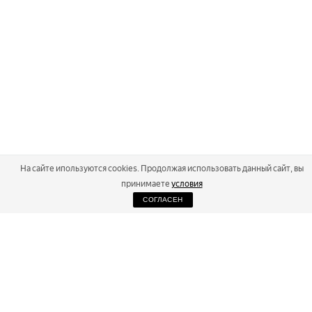
На сайте ипользуются cookies. Продолжая использовать данный сайт, вы
принимаете
условия
СОГЛАСЕН
2026
Russialoppet ®
Серия лыжных марафонов