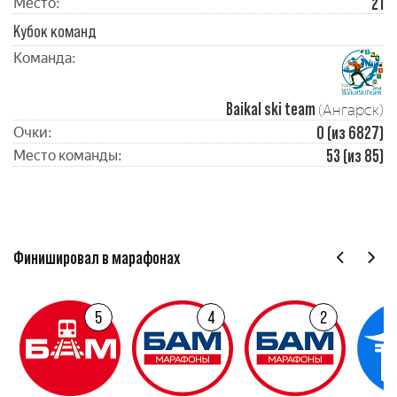
21
Место:
Кубок команд
Команда:
Baikal ski team
(Ангарск)
0 (из 6827)
Очки:
53 (из 85)
Место команды:
Финишировал в марафонах
5
4
2