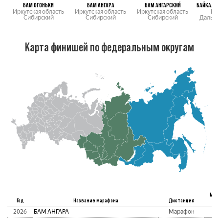
БАМ ОГОНЬКИ
БАМ АНГАРА
БАМ АНГАРСКИЙ
БАЙКАЛЬ
Иркутская область
Иркутская область
Иркутская область
Р.
Сибирский
Сибирский
Сибирский
Дальн
Карта финишей по федеральным округам
Мес
Год
Название марафона
Дистанция
аб
2026
БАМ АНГАРА
Марафон
3