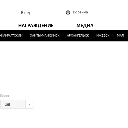
0
корзина
Вход
НАГРАЖДЕНИЕ
МЕДИА
КАМЧАТСКИЙ
ХАНТЫ-МАНСИЙСК
АРХАНГЕЛЬСК
ИЖЕВСК
МАЛИНО
Сезон
2018