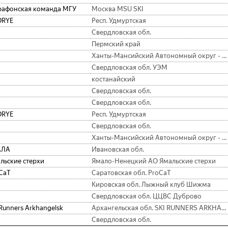
афонская команда МГУ
Москва MSU SKI
DRYE
Респ. Удмуртская
Свердловская обл.
Пермский край
Ханты-Мансийский Автономный округ - Югра АО
Свердловская обл. УЭМ
костанайский
Свердловская обл.
Свердловская обл.
DRYE
Респ. Удмуртская
Свердловская обл.
Ханты-Мансийский Автономный округ - Югра АО Lager 186 Team
АЛА
Ивановская обл.
льские стерхи
Ямало-Ненецкий АО Ямальские стерхи
CaT
Саратовская обл. ProCaT
Кировская обл. Лыжный клуб Шижма
Свердловская обл. ЦЦВС Дуброво
 Runners Arkhangelsk
Архангельская обл. SKI RUNNERS ARKHANGELSK
Свердловская обл.