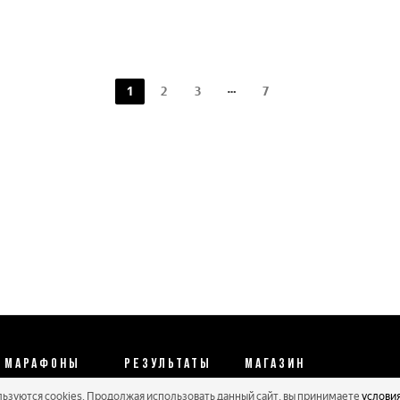
1
2
3
7
МАРАФОНЫ
РЕЗУЛЬТАТЫ
МАГАЗИН
льзуются cookies. Продолжая использовать данный сайт, вы принимаете
услови
Календарь 2026
Протоколы 2025
Реквизиты