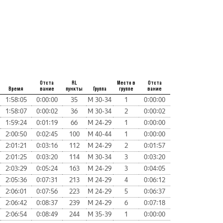
Отста
RL
Место в
Отста
Время
вание
пункты
Группа
группе
вание
1:58:05
0:00:00
35
М 30-34
1
0:00:00
1:58:07
0:00:02
36
М 30-34
2
0:00:02
1:59:24
0:01:19
66
М 24-29
1
0:00:00
2:00:50
0:02:45
100
М 40-44
1
0:00:00
2:01:21
0:03:16
112
М 24-29
2
0:01:57
2:01:25
0:03:20
114
М 30-34
3
0:03:20
2:03:29
0:05:24
163
М 24-29
3
0:04:05
2:05:36
0:07:31
213
М 24-29
4
0:06:12
2:06:01
0:07:56
223
М 24-29
5
0:06:37
2:06:42
0:08:37
239
М 24-29
6
0:07:18
2:06:54
0:08:49
244
М 35-39
1
0:00:00