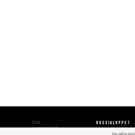
RUSSIALOPPET
2026
Russialoppet ®
Серия лыжных марафонов
На сайте ипо
О нас