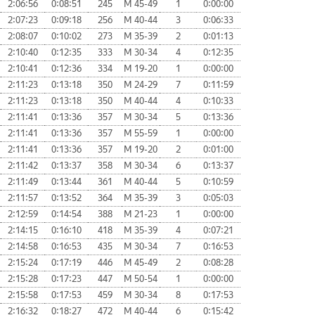
2:06:56
0:08:51
245
М 45-49
1
0:00:00
2:07:23
0:09:18
256
М 40-44
3
0:06:33
2:08:07
0:10:02
273
М 35-39
2
0:01:13
2:10:40
0:12:35
333
М 30-34
4
0:12:35
2:10:41
0:12:36
334
М 19-20
1
0:00:00
2:11:23
0:13:18
350
М 24-29
7
0:11:59
2:11:23
0:13:18
350
М 40-44
4
0:10:33
2:11:41
0:13:36
357
М 30-34
5
0:13:36
2:11:41
0:13:36
357
М 55-59
1
0:00:00
2:11:41
0:13:36
357
М 19-20
2
0:01:00
2:11:42
0:13:37
358
М 30-34
6
0:13:37
2:11:49
0:13:44
361
М 40-44
5
0:10:59
2:11:57
0:13:52
364
М 35-39
3
0:05:03
2:12:59
0:14:54
388
М 21-23
1
0:00:00
2:14:15
0:16:10
418
М 35-39
4
0:07:21
2:14:58
0:16:53
435
М 30-34
7
0:16:53
2:15:24
0:17:19
446
М 45-49
2
0:08:28
2:15:28
0:17:23
447
М 50-54
1
0:00:00
2:15:58
0:17:53
459
М 30-34
8
0:17:53
2:16:32
0:18:27
472
М 40-44
6
0:15:42