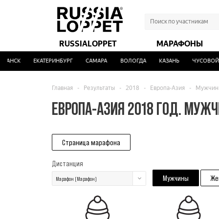
RUSSIALOPPET
МАРАФОНЫ
АНСК
ЕКАТЕРИНБУРГ
САМАРА
ВОЛОГДА
КАЗАНЬ
ЧУСОВОЙ
Главная
-
Результаты
-
2018
-
Европа-Азия
-
Мужчин
ЕВРОПА-АЗИЯ 2018 ГОД. МУЖ
Страница марафона
Дистанция
Мужчины
Же
Марафон (Марафон)