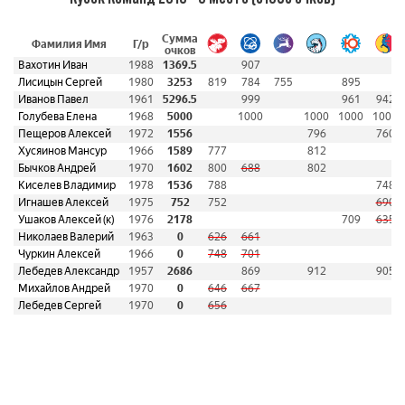
Сумма
Фамилия Имя
Г/р
очков
Вахотин Иван
1988
1369.5
907
Лисицын Сергей
1980
3253
819
784
755
895
Иванов Павел
1961
5296.5
999
961
942
Голубева Елена
1968
5000
1000
1000
1000
1000
Пещеров Алексей
1972
1556
796
760
Хусяинов Мансур
1966
1589
777
812
Бычков Андрей
1970
1602
800
688
802
Киселев Владимир
1978
1536
788
748
Игнашев Алексей
1975
752
752
690
Ушаков Алексей (к)
1976
2178
709
635
Николаев Валерий
1963
0
626
661
Чуркин Алексей
1966
0
748
701
Лебедев Александр
1957
2686
869
912
905
Михайлов Андрей
1970
0
646
667
Лебедев Сергей
1970
0
656