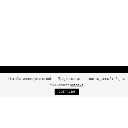
2026
На сайте ипользуются cookies. Продолжая использовать данный сайт, вы
Russialoppet ®
Серия лыжных марафонов
принимаете
условия
СОГЛАСЕН
RUSSIALOPPET
МАРАФОНЫ