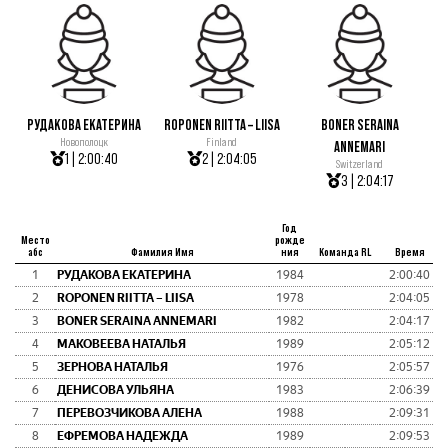
РУДАКОВА ЕКАТЕРИНА
ROPONEN RIITTA – LIISA
BONER SERAINA
Новополоцк
Finland
ANNEMARI
1 | 2:00:40
2 | 2:04:05
Switzerland
3 | 2:04:17
Год
Место
рожде
абс
Фамилия Имя
ния
Команда RL
Время
1
РУДАКОВА ЕКАТЕРИНА
1984
2:00:40
2
ROPONEN RIITTA – LIISA
1978
2:04:05
3
BONER SERAINA ANNEMARI
1982
2:04:17
4
МАКОВЕЕВА НАТАЛЬЯ
1989
2:05:12
5
ЗЕРНОВА НАТАЛЬЯ
1976
2:05:57
6
ДЕНИСОВА УЛЬЯНА
1983
2:06:39
7
ПЕРЕВОЗЧИКОВА АЛЕНА
1988
2:09:31
8
ЕФРЕМОВА НАДЕЖДА
1989
2:09:53