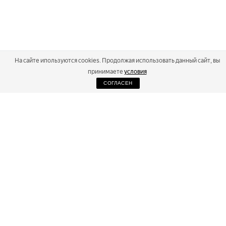
На сайте ипользуются cookies. Продолжая использовать данный сайт, вы
принимаете
условия
СОГЛАСЕН
2026
Russialoppet ®
Серия лыжных марафонов
RUSSIALOPPET
МАРАФОНЫ
РЕЗУЛЬТАТЫ
МАГАЗИН