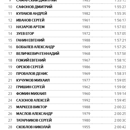
9
САМАРСКИЙ ДМИТРИЙ
1985
1:55:15
10
САФОНОВ ДМИТРИЙ
1979
1:55:27
11
КУЛАКОВ АНДРЕЙ
1982
1:55:39
12
ИВАНОВ СЕРГЕЙ
1961
1:56:17
13
НАЗАРОВ АРТЕМ
1983
1:57:03
14
ЗУЕВ ЕГОР
1972
1:57:05
15
ГАНИН ЕВГЕНИЙ
1988
1:57:21
16
БОБЫЛЕВ АЛЕКСАНДР
1969
1:57:29
17
ВЕЛИЧКЕВИЧ ГЕННАДИЙ
1968
1:57:58
18
ГОЖИЙ ЕВГЕНИЙ
1967
1:58:10
19
ОРЕХОВ СЕРГЕЙ
1986
1:58:23
20
ПРОВАЛОВ ДЕНИС
1969
1:58:31
21
КУЧУМОВ МИХАИЛ
1977
1:59:05
22
ГРИШИН СЕРГЕЙ
1962
1:59:06
23
ФОМИН МИХАИЛ
1960
1:59:14
24
САЗОНОВ АЛЕКСЕЙ
1992
1:59:45
25
МАРКЕЕВ ВИКТОР
1988
2:00:22
26
МАСЛОВ АЛЕКСАНДР
1979
2:00:25
27
ТАТАРНИКОВ СЕРГЕЙ
1980
2:00:30
28
СКОБЛОВ НИКОЛАЙ
1955
2:00:42