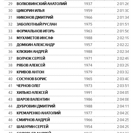
29
ВОЛКОВИНСКИЙ АНАТОЛИЙ
1937
2:01:26
30
ЦИКОРИН ИЛЬЯ
1959
2:01:30
31
НИКОНОВ ДМИТРИЙ
1966
2:01:34
32
ЗАБОЛОТНЫЙ РУСЛАН
1975
2:01:51
33
ФОРМАЛЬНОВ ИГОРЬ
1963
2:01:56
34
МУХАМЕТОВ ИНСАФ
1988
2:02:19
35
ДОМКИН АЛЕКСАНДР
1957
2:02:22
36
КЛЮХИН АНДРЕЙ
1988
2:02:34
37
ВОЛЧОК СЕРГЕЙ
1971
2:02:49
38
РЯБОВ АЛЕКСЕЙ
1974
2:03:29
39
КРИВОВ АНТОН
1979
2:03:32
40
СОСУНОВ БОРИС
1965
2:03:40
41
ЧЕРНОВ ОЛЕГ
1973
2:03:51
42
ХИЛЬКО АЛЕКСЕЙ
1991
2:04:05
43
ШАРОВ ВАЛЕНТИН
1986
2:04:08
44
ДУБРОВИН ДМИТРИЙ
1988
2:04:11
45
КРЕМАРЕНКО АНАТОЛИЙ
1977
2:04:20
46
СМИРНОВ АНДРЕЙ
1966
2:04:25
47
ШАБУРИН СЕРГЕЙ
1954
2:04:29