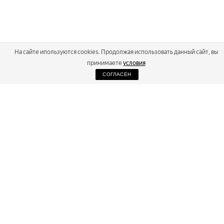
На сайте ипользуются cookies. Продолжая использовать данный сайт, вы
принимаете
условия
СОГЛАСЕН
2026
Russialoppet ®
Серия лыжных марафонов
RUSSIALOPPET
МАРАФОНЫ
РЕЗУЛЬТАТЫ
МАГАЗИН