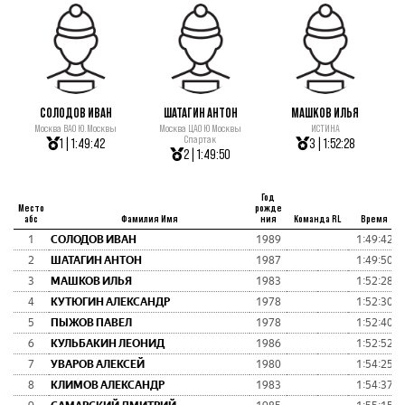
СОЛОДОВ ИВАН
ШАТАГИН АНТОН
МАШКОВ ИЛЬЯ
Москва ВАО Ю.Москвы
Москва ЦАО Ю Москвы
ИСТИНА
Спартак
1 | 1:49:42
3 | 1:52:28
2 | 1:49:50
Год
Место
рожде
абс
Фамилия Имя
ния
Команда RL
Время
1
СОЛОДОВ ИВАН
1989
1:49:42
2
ШАТАГИН АНТОН
1987
1:49:50
3
МАШКОВ ИЛЬЯ
1983
1:52:28
4
КУТЮГИН АЛЕКСАНДР
1978
1:52:30
5
ПЫЖОВ ПАВЕЛ
1978
1:52:40
6
КУЛЬБАКИН ЛЕОНИД
1986
1:52:52
7
УВАРОВ АЛЕКСЕЙ
1980
1:54:25
8
КЛИМОВ АЛЕКСАНДР
1983
1:54:37