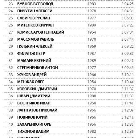
23
БУБНОВ ВСЕВОЛОД
1983
3:04:25
24
ПИЧУГИН АЛЕКСЕЙ
1978
3:04:31
25
САБИРОВ РУСЛАН
1977
3:06:03
26
МИТЕНКОВ КИРИЛЛ
1989
3:07:22
27
КОМИССАРОВ ГЕННАДИЙ
1954
3:07:31
28
МАССУМОВ РАВИЛЬ
1970
3:07:44
29
ПУЛЬКИН АЛЕКСЕЙ
1969
3:09:22
30
ФИЛАТОВ ПЕТР
1987
3:09:30
31
МАМАЕВ ЕВГЕНИЙ
1989
3:09:40
32
СТЕПАНЕНКОВ АНТОН
1977
3:09:49
33
ЖУКОВ АНДРЕЙ
1966
3:10:11
34
МЕНЖАК ОЛЕГ
1954
3:10:44
35
КОРОВКИН ДМИТРИЙ
1970
3:11:32
36
ШВАРЦ ДМИТРИЙ
1988
3:11:33
37
ВОСТРИКОВ ИВАН
1950
3:11:40
38
ЛАНТРАТОВ НИКОЛАЙ
1966
3:12:09
39
НОВИКОВ ЮРИЙ
1966
3:12:18
40
ЗАХАРЕНКО ИГОРЬ
1956
3:12:35
41
ТИХОНОВ ВАДИМ
1982
3:12:38