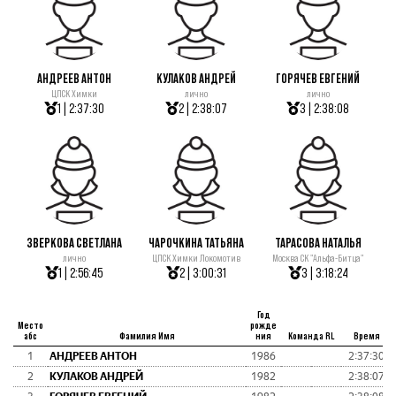
АНДРЕЕВ АНТОН
КУЛАКОВ АНДРЕЙ
ГОРЯЧЕВ ЕВГЕНИЙ
ЦПСК Химки
лично
лично
1 | 2:37:30
2 | 2:38:07
3 | 2:38:08
ЗВЕРКОВА СВЕТЛАНА
ЧАРОЧКИНА ТАТЬЯНА
ТАРАСОВА НАТАЛЬЯ
лично
ЦПСК Химки Локомотив
Москва СК "Альфа-Битца"
1 | 2:56:45
2 | 3:00:31
3 | 3:18:24
Год
Место
рожде
абс
Фамилия Имя
ния
Команда RL
Время
1
АНДРЕЕВ АНТОН
1986
2:37:30
2
КУЛАКОВ АНДРЕЙ
1982
2:38:07