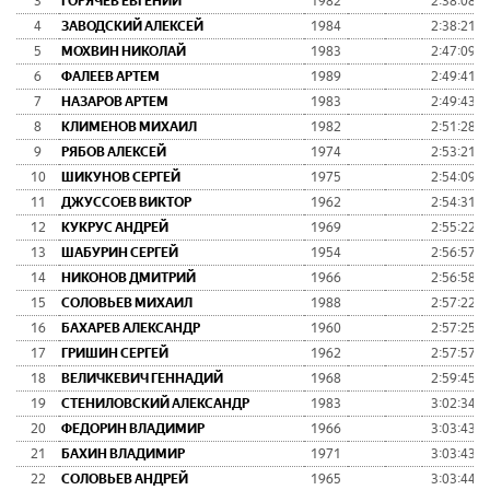
3
ГОРЯЧЕВ ЕВГЕНИЙ
1982
2:38:08
4
ЗАВОДСКИЙ АЛЕКСЕЙ
1984
2:38:21
5
МОХВИН НИКОЛАЙ
1983
2:47:09
6
ФАЛЕЕВ АРТЕМ
1989
2:49:41
7
НАЗАРОВ АРТЕМ
1983
2:49:43
8
КЛИМЕНОВ МИХАИЛ
1982
2:51:28
9
РЯБОВ АЛЕКСЕЙ
1974
2:53:21
10
ШИКУНОВ СЕРГЕЙ
1975
2:54:09
11
ДЖУССОЕВ ВИКТОР
1962
2:54:31
12
КУКРУС АНДРЕЙ
1969
2:55:22
13
ШАБУРИН СЕРГЕЙ
1954
2:56:57
14
НИКОНОВ ДМИТРИЙ
1966
2:56:58
15
СОЛОВЬЕВ МИХАИЛ
1988
2:57:22
16
БАХАРЕВ АЛЕКСАНДР
1960
2:57:25
17
ГРИШИН СЕРГЕЙ
1962
2:57:57
18
ВЕЛИЧКЕВИЧ ГЕННАДИЙ
1968
2:59:45
19
СТЕНИЛОВСКИЙ АЛЕКСАНДР
1983
3:02:34
20
ФЕДОРИН ВЛАДИМИР
1966
3:03:43
21
БАХИН ВЛАДИМИР
1971
3:03:43
22
СОЛОВЬЕВ АНДРЕЙ
1965
3:03:44