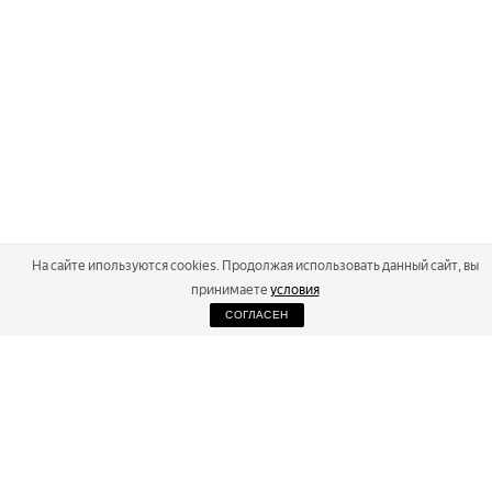
На сайте ипользуются cookies. Продолжая использовать данный сайт, вы
принимаете
условия
СОГЛАСЕН
2026
Russialoppet ®
Серия лыжных марафонов