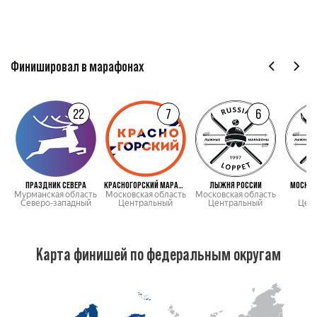
Финишировал в марафонах
22
7
6
ПРАЗДНИК СЕВЕРА
КРАСНОГОРСКИЙ МАРАФОН
ЛЫЖНЯ РОССИИ
МОСКОВ
Мурманская область
Московская область
Московская область
М
Северо-западный
Центральный
Центральный
Цен
Карта финишей по федеральным округам