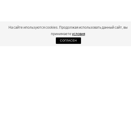
На сайте ипользуются cookies. Продолжая использовать данный сайт, вы
принимаете
условия
СОГЛАСЕН
2026
Russialoppet ®
Серия лыжных марафонов
RUSSIALOPPET
МАРАФОНЫ
РЕЗУЛЬТАТЫ
МАГАЗИН