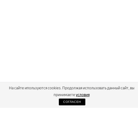
На сайте ипользуются cookies. Продолжая использовать данный сайт, вы
принимаете
условия
СОГЛАСЕН
2026
Russialoppet ®
Серия лыжных марафонов