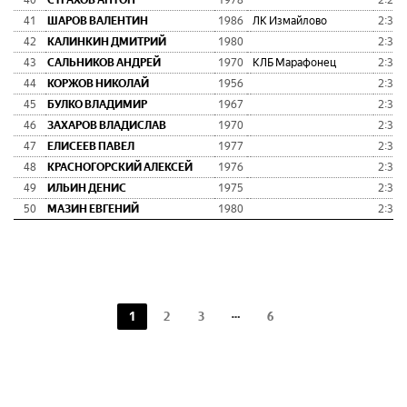
40
СТРАХОВ АНТОН
1978
2:29:
41
ШАРОВ ВАЛЕНТИН
1986
ЛК Измайлово
2:30:
42
КАЛИНКИН ДМИТРИЙ
1980
2:31:
43
САЛЬНИКОВ АНДРЕЙ
1970
КЛБ Марафонец
2:31:
44
КОРЖОВ НИКОЛАЙ
1956
2:31:
45
БУЛКО ВЛАДИМИР
1967
2:31:
46
ЗАХАРОВ ВЛАДИСЛАВ
1970
2:31:
47
ЕЛИСЕЕВ ПАВЕЛ
1977
2:32:
48
КРАСНОГОРСКИЙ АЛЕКСЕЙ
1976
2:33:
49
ИЛЬИН ДЕНИС
1975
2:33:
50
МАЗИН ЕВГЕНИЙ
1980
2:33:
1
2
3
6