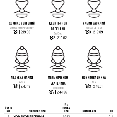
ХОМЯКОВ ЕВГЕНИЙ
ДЕВЯТЬЯРОВ
ИЛЬИН ВАСИЛИЙ
Москва/GoldFinchTeam
Москва Динамо
ВАЛЕНТИН
1 | 2:19:00
3 | 2:19:09
DeviClub
2 | 2:19:02
АВДЕЕВА МАРИЯ
МЕЛЬНИЧЕНКО
НОВИКОВА ИРИНА
лично
МГУ
ЕКАТЕРИНА
1 | 2:40:18
3 | 2:46:01
Красногор
2 | 2:44:36
Год
Место
рожде
абс
Фамилия Имя
ния
Команда RL
Врем
1
ХОМЯКОВ ЕВГЕНИЙ
1982
2:19: