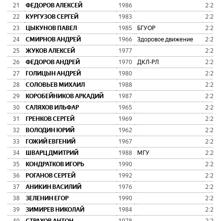
21
ФЕДОРОВ АЛЕКСЕЙ
1986
2:24:
22
КУРГУЗОВ СЕРГЕЙ
1983
2:24:
23
ЦЫКУНОВ ПАВЕЛ
1985
БГУОР
2:24:
24
СМИРНОВ АНДРЕЙ
1966
Здоровое движение
2:24:
25
ЖУКОВ АЛЕКСЕЙ
1977
2:25:
26
ФЕДОРОВ АНДРЕЙ
1970
ДКЛ-РЛ
2:25:
27
ГОЛИЦЫН АНДРЕЙ
1980
2:25:
28
СОЛОВЬЕВ МИХАИЛ
1988
2:26:
29
КОРОБЕЙНИКОВ АРКАДИЙ
1987
2:26:
30
САЛЯХОВ ИЛЬФАР
1965
2:27:
31
ГРЕНКОВ СЕРГЕЙ
1969
2:28:
32
ВОЛОДИН ЮРИЙ
1962
2:28:
33
ГОЖИЙ ЕВГЕНИЙ
1967
2:28:
34
ШВАРЦ ДМИТРИЙ
1988
МГУ
2:29:
35
КОНДРАТКОВ ИГОРЬ
1990
2:29:
36
РОГАНОВ СЕРГЕЙ
1992
2:29:
37
АНИКИН ВАСИЛИЙ
1976
2:29:
38
ЗЕЛЕНИН ЕГОР
1990
2:29:
39
ЗИМИРЕВ НИКОЛАЙ
1984
2:29: