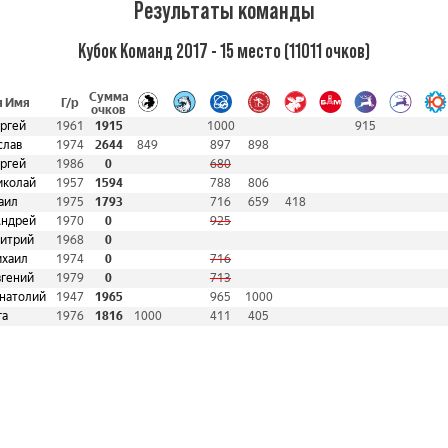
Результаты команды
Кубок Команд 2017 - 15 место (11011 очков)
Сумма
 Имя
Г/р
очков
ргей
1961
1915
1000
915
слав
1974
2644
849
897
898
ергей
1986
0
680
иколай
1957
1594
788
806
аил
1975
1793
716
659
418
Андрей
1970
0
925
итрий
1968
0
хаил
1974
0
716
вгений
1979
0
713
натолий
1947
1965
965
1000
га
1976
1816
1000
411
405