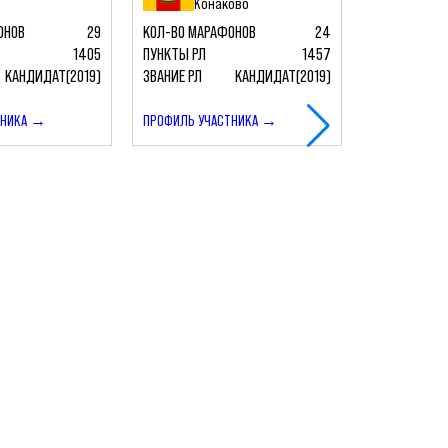
Конаково
ОНОВ
29
КОЛ-ВО МАРАФОНОВ
24
КОЛ-ВО МАР
1405
ПУНКТЫ РЛ
1457
ПУНКТЫ РЛ
КАНДИДАТ(2019)
ЗВАНИЕ РЛ
КАНДИДАТ(2019)
ЗВАНИЕ РЛ
ТНИКА →
ПРОФИЛЬ УЧАСТНИКА →
ПРОФИЛЬ УЧ