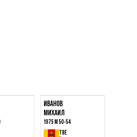
ИВАНОВ
САЛЬНИК
МИХАИЛ
АНДРЕЙ
9
1975 М 50-54
1970 М 55-
ТВЕ
Конаково