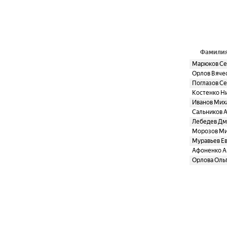
Фамилия
Марюков Се
Орлов Вяче
Поглазов С
Костенко Н
Иванов Мих
Сальников 
Лебедев Дм
Морозов Ми
Муравьев Е
Афоненко А
Орлова Оль