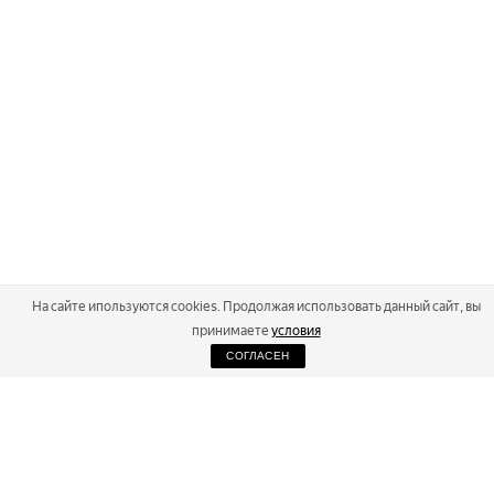
На сайте ипользуются cookies. Продолжая использовать данный сайт, вы
принимаете
условия
СОГЛАСЕН
2026
Russialoppet ®
Серия лыжных марафонов