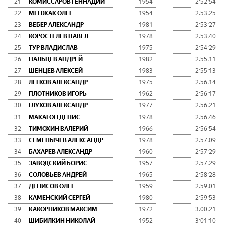
21
КОМИССАРОВ ГЕННАДИЙ
1954
2:52:54
22
МЕНЖАК ОЛЕГ
1954
2:53:25
23
ВЕБЕР АЛЕКСАНДР
1981
2:53:27
24
КОРОСТЕЛЕВ ПАВЕЛ
1978
2:53:40
25
ТУР ВЛАДИСЛАВ
1975
2:54:29
26
ПАЛЬЦЕВ АНДРЕЙ
1982
2:55:11
27
ШЕНЦЕВ АЛЕКСЕЙ
1983
2:55:13
28
ЛЕГКОВ АЛЕКСАНДР
1975
2:56:14
29
ПЛОТНИКОВ ИГОРЬ
1962
2:56:17
30
ГЛУХОВ АЛЕКСАНДР
1977
2:56:21
31
МАКАГОН ДЕНИС
1978
2:56:46
32
ТИМОХИН ВАЛЕРИЙ
1966
2:56:54
33
СЕМЕНЫЧЕВ АЛЕКСАНДР
1978
2:57:09
34
БАХАРЕВ АЛЕКСАНДР
1960
2:57:29
35
ЗАВОДСКИЙ БОРИС
1957
2:57:29
36
СОЛОВЬЕВ АНДРЕЙ
1965
2:58:28
37
ДЕНИСОВ ОЛЕГ
1959
2:59:01
38
КАМЕНСКИЙ СЕРГЕЙ
1980
2:59:53
39
КАКОРНИКОВ МАКСИМ
1972
3:00:21
40
ШИБИЛКИН НИКОЛАЙ
1952
3:01:10