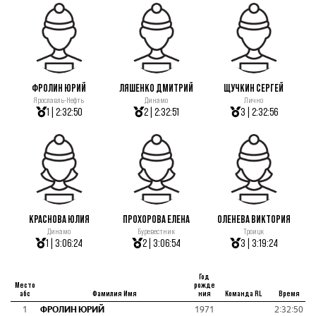
ФРОЛИН ЮРИЙ
ЛЯШЕНКО ДМИТРИЙ
ЩУЧКИН СЕРГЕЙ
Ярославль-Нефть
Динамо
Лично
1 | 2:32:50
2 | 2:32:51
3 | 2:32:56
КРАСНОВА ЮЛИЯ
ПРОХОРОВА ЕЛЕНА
ОЛЕНЕВА ВИКТОРИЯ
Динамо
Буревестник
Троицк
1 | 3:06:24
2 | 3:06:54
3 | 3:19:24
Год
Место
рожде
абс
Фамилия Имя
ния
Команда RL
Время
1
ФРОЛИН ЮРИЙ
1971
2:32:50