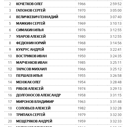
2
КОЧЕТКОВ ОЛЕГ
1966
2:59:52
3
ГАПОНОВ СЕРГЕЙ
1970
3:05:00
4
ВЕЛИЧКЕВИЧ ГЕННАДИЙ
1968
3:07:40
5
МАМКИН СЕРГЕЙ
1969
3:10:13
6
СИМАКИН ИЛЬЯ
1976
3:12:55
7
УВАРОВ АЛЕКСЕЙ
1980
3:12:55
8
ФЕДЮНИН ЮРИЙ
1968
3:14:56
9
КУКРУС АНДРЕЙ
1969
3:22:41
10
ВОСТРИКОВ ИВАН
1950
3:24:35
11
МАРЧЕНКОВ ИВАН
1985
3:25:11
12
ТАРАСОВ МИХАИЛ
1966
3:25:12
13
ПЕРШАЕВ ИЛЬЯ
1955
3:26:58
14
МЕНЖАК ОЛЕГ
1954
3:28:48
15
РЯБОВ АЛЕКСЕЙ
1974
3:29:13
16
ДОЛГОНОСОВ АЛЕКСАНДР
1958
3:31:15
17
МИРОНОВ ВЛАДИМИР
1963
3:31:48
18
СОЛОВЬЕВ АЛЕКСЕЙ
1982
3:32:28
19
ТРИПАКА СЕРГЕЙ
1979
3:32:30
20
МЕЩЕРЯКОВ АНДРЕЙ
1959
3:32:33