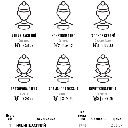
ИЛЬИН ВАСИЛИЙ
КОЧЕТКОВ ОЛЕГ
ГАПОНОВ СЕРГЕЙ
Дмитров
Динамо
Орехово-Зуево
1 | 2:58:57
2 | 2:59:52
3 | 3:05:00
ПРОХОРОВА ЕЛЕНА
КЛИМАНОВА ОКСАНА
КОЧЕТКОВА ЕЛЕНА
Лично
Зарайск
Динамо
1 | 3:28:39
2 | 3:28:40
3 | 3:28:46
Год
Место
рожде
абс
Фамилия Имя
ния
Команда RL
Время
1
ИЛЬИН ВАСИЛИЙ
1978
2:58:57