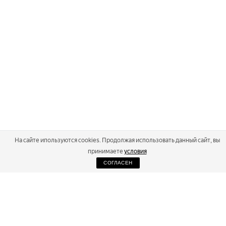
На сайте ипользуются cookies. Продолжая использовать данный сайт, вы
принимаете
условия
СОГЛАСЕН
2026
Russialoppet ®
Серия лыжных марафонов