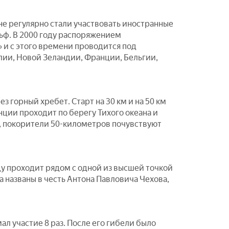
не регулярно стали участвовать иностранные
ьф. В 2000 году распоряжением
и с этого времени проводится под
лии, Новой Зеландии, Франции, Бельгии,
 горный хребет. Старт на 30 км и на 50 км
ции проходит по берегу Тихого океана и
, покорители 50-километров почувствуют
цу проходит рядом с одной из высшей точкой
а названы в честь Антона Павловича Чехова,
л участие 8 раз. После его гибели было