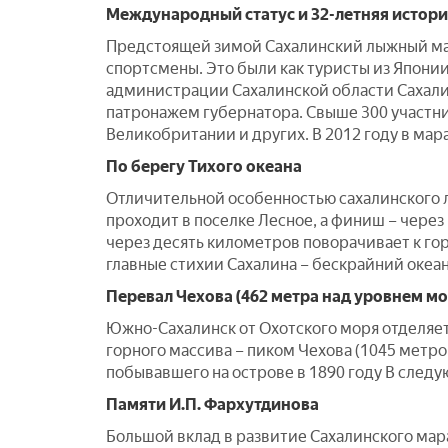
Международный статус и 32-летняя истор
Предстоящей зимой Сахалинский лыжный мара
спортсмены. Это были как туристы из Япони
администрации Сахалинской области Сахали
патронажем губернатора. Свыше 300 участник
Великобритании и других. В 2012 году в мар
По берегу Тихого океана
Отличительной особенностью сахалинского лы
проходит в поселке Лесное, а финиш – через
через десять километров поворачивает к го
главные стихии Сахалина – бескрайний океан
Перевал Чехова (462 метра над уровнем мо
Южно-Сахалинск от Охотского моря отделяет
горного массива – пиком Чехова (1045 метро
побывавшего на острове в 1890 году В следу
Памяти И.П. Фархутдинова
Большой вклад в развитие Сахалинского мара