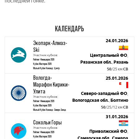
последней гонке.
КАЛЕНДАРЬ
24.01.2026
Экопарк-Алмаз-
Ski
Центральный ФО
Участник кубков:
,
Рейтинг Финишеров 2026
Рязанская обл.
Рязань
,
Кубок Мастеров 2026
Малый Кубок Команд: Центр
50
/25 км
СВ
Вологда-
25.01.2026
Марафон Кирики-
Улита
Северо-западный ФО
,
Участник кубков:
Вологодская обл.
Болтино
,
Рейтинг Финишеров 2026
Кубок Мастеров 2026
50
/25/12 км
СВ
Малый Кубок Команд: Северо-Запад
31.01.2026
Сокольи Горы
Участник кубков:
Приволжский ФО
,
Рейтинг Финишеров 2026
Кубок Мастеров 2026
Самарская обл.
Самара
,