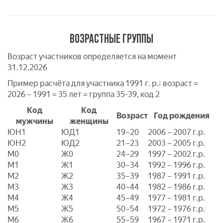
ВОЗРАСТНЫЕ ГРУППЫ
Возраст участников определяется на момент
31.12.2026
Пример расчёта для участника 1991 г. р.: возраст =
2026 – 1991 = 35 лет = группа 35-39, код 2
Код
Код
Возраст
Год рождения
мужчины
женщины
ЮН1
ЮД1
19–20
2006 – 2007 г.р.
ЮН2
ЮД2
21–23
2003 – 2005 г.р.
M0
Ж0
24–29
1997 – 2002 г.р.
M1
Ж1
30–34
1992 – 1996 г.р.
M2
Ж2
35–39
1987 – 1991 г.р.
M3
Ж3
40–44
1982 – 1986 г.р.
M4
Ж4
45–49
1977 – 1981 г.р.
M5
Ж5
50–54
1972 – 1976 г.р.
M6
Ж6
55–59
1967 – 1971 г.р.