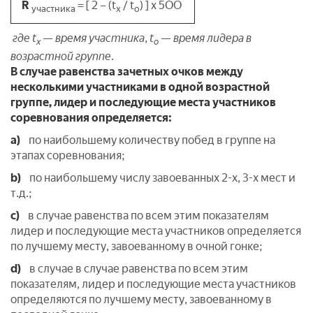
R
= [ 2 – (t
/ t
) ] x 5ОО
участника
х
о
где t
—
время участника,
t
—
время лидера в
х
о
возрастной группе.
В случае равенства зачетных очков между
несколькими участниками в одной возрастной
группе, лидер и последующие места участников
соревнования определяется:
a)
по наибольшему количеству побед в группе на
этапах соревнования;
b)
по наибольшему числу завоеванных 2-х, 3-х мест и
т.д.;
с)
в случае равенства по всем этим показателям
лидер и последующие места участников определяется
по лучшему месту, завоеванному в очной гонке;
d)
в случае в случае равенства по всем этим
показателям, лидер и последующие места участников
определяются по лучшему месту, завоеванному в