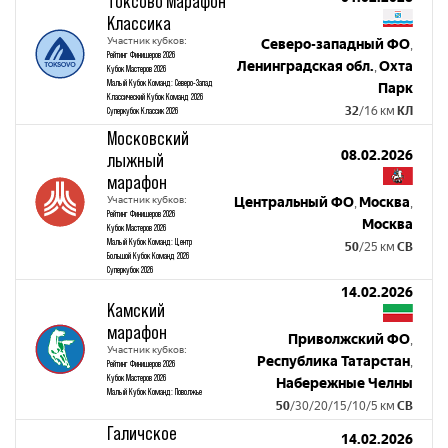
Токсово Марафон
Классика
Участник кубков:
Северо-западный ФО
,
Рейтинг Финишеров 2026
Ленинградская обл.
Охта
,
Кубок Мастеров 2026
Малый Кубок Команд: Северо-Запад
Парк
Классический Кубок Команд 2026
32
/16 км
КЛ
Суперкубок Классик 2026
Московский
08.02.2026
лыжный
марафон
Участник кубков:
Центральный ФО
Москва
,
,
Рейтинг Финишеров 2026
Москва
Кубок Мастеров 2026
Малый Кубок Команд: Центр
50
/25 км
СВ
Большой Кубок Команд 2026
Суперкубок 2026
14.02.2026
Камский
марафон
Приволжский ФО
,
Участник кубков:
Республика Татарстан
,
Рейтинг Финишеров 2026
Кубок Мастеров 2026
Набережные Челны
Малый Кубок Команд: Поволжье
50
/30/20/15/10/5 км
СВ
Галичское
14.02.2026