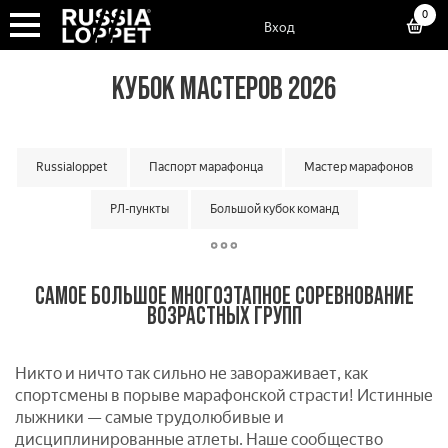
0
Вход
КУБОК МАСТЕРОВ 2026
Russialoppet
Паспорт марафонца
Мастер марафонов
РЛ-пункты
Большой кубок команд
Классический кубок команд
Матчевая встреча команд
САМОЕ БОЛЬШОЕ МНОГОЭТАПНОЕ СОРЕВНОВАНИЕ
Малый кубок команд
Кубок мастеров
ВОЗРАСТНЫХ ГРУПП
Суперкубок марафонов
Суперкубок классик
Никто и ничто так сильно не завораживает, как
Лотерея лаки лузеров
Онлайн гонки
Вкатка
спортсмены в порыве марафонской страсти! Истинные
лыжники — самые трудолюбивые и
дисциплинированные атлеты. Наше сообщество