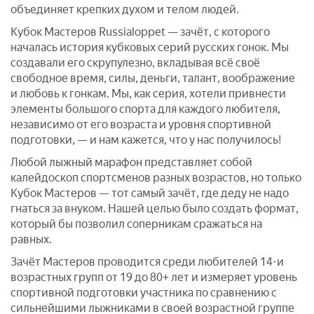
объединяет крепких духом и телом людей.
Кубок Мастеров Russialoppet — зачёт, с которого
началась история кубковых серий русских гонок. Мы
создавали его скрупулезно, вкладывая всё своё
свободное время, силы, деньги, талант, воображение
и любовь к гонкам. Мы, как серия, хотели привнести
элементы большого спорта для каждого любителя,
независимо от его возраста и уровня спортивной
подготовки, — и нам кажется, что у нас получилось!
Любой лыжный марафон представляет собой
калейдоскоп спортсменов разных возрастов, но только
Кубок Мастеров — тот самый зачёт, где деду не надо
гнаться за внуком. Нашей целью было создать формат,
который бы позволил соперникам сражаться на
равных.
Зачёт Мастеров проводится среди любителей 14-и
возрастных групп от 19 до 80+ лет и измеряет уровень
спортивной подготовки участника по сравнению с
сильнейшими лыжниками в своей возрастной группе