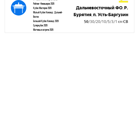
Рейтинг Финишеров 2026
Дальневосточный ФО
Р.
,
Кубок Мастеров 2026
Малый Кубок Команд: Дальний-
Бурятия
п. Усть-Баргузин
,
Восток
Большой Кубок Команд 2026
50
/30/20/10/5/3/1 км
СВ
Суперкубок 2026
Матчевые встречи 2026