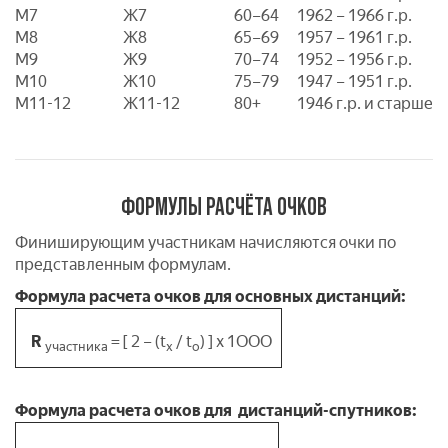
M7
Ж7
60–64
1962 – 1966 г.р.
M8
Ж8
65–69
1957 – 1961 г.р.
M9
Ж9
70–74
1952 – 1956 г.р.
M10
Ж10
75–79
1947 – 1951 г.р.
М11-12
Ж11-12
80+
1946 г.р. и старше
ФОРМУЛЫ РАСЧЁТА ОЧКОВ
Финиширующим участникам начисляются очки по
представленным формулам.
Формула расчета очков для основных дистанций:
R
= [ 2 – (t
/ t
) ] x 1ООО
участника
х
о
Формула расчета очков для дистанций-спутников: