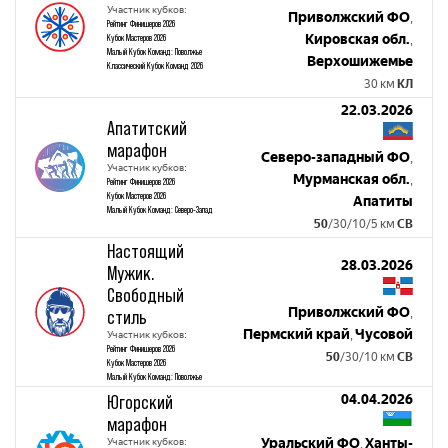
Участник кубков:
Приволжский ФО
,
Рейтинг Финишеров 2026
Кировская обл.
Кубок Мастеров 2026
,
Малый Кубок Команд: Поволжье
Верхошижемье
Классический Кубок Команд 2026
30 км
КЛ
22.03.2026
Апатитский
марафон
Северо-западный ФО
,
Участник кубков:
Мурманская обл.
,
Рейтинг Финишеров 2026
Кубок Мастеров 2026
Апатиты
Малый Кубок Команд: Северо-Запад
50
/30/10/5 км
СВ
Настоящий
28.03.2026
Мужик.
Свободный
Приволжский ФО
стиль
,
Пермский край
Чусовой
Участник кубков:
,
Рейтинг Финишеров 2026
50
/30/10 км
СВ
Кубок Мастеров 2026
Малый Кубок Команд: Поволжье
Югорский
04.04.2026
марафон
Участник кубков:
Уральский ФО
Ханты-
,