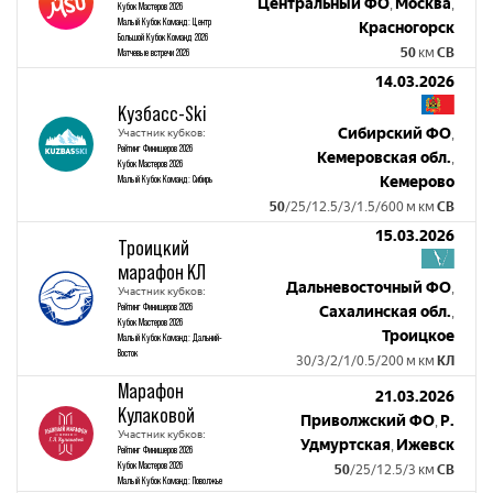
Центральный ФО
Москва
,
,
Кубок Мастеров 2026
Малый Кубок Команд: Центр
Красногорск
Большой Кубок Команд 2026
50
км
СВ
Матчевые встречи 2026
14.03.2026
Кузбасс-Ski
Сибирский ФО
Участник кубков:
,
Рейтинг Финишеров 2026
Кемеровская обл.
,
Кубок Мастеров 2026
Малый Кубок Команд: Сибирь
Кемерово
50
/25/12.5/3/1.5/600 м км
СВ
15.03.2026
Троицкий
марафон КЛ
Дальневосточный ФО
,
Участник кубков:
Рейтинг Финишеров 2026
Сахалинская обл.
,
Кубок Мастеров 2026
Троицкое
Малый Кубок Команд: Дальний-
Восток
30/3/2/1/0.5/200 м км
КЛ
Марафон
21.03.2026
Кулаковой
Приволжский ФО
Р.
,
Участник кубков:
Удмуртская
Ижевск
,
Рейтинг Финишеров 2026
Кубок Мастеров 2026
50
/25/12.5/3 км
СВ
Малый Кубок Команд: Поволжье