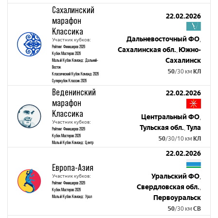
Сахалинский
22.02.2026
марафон
Классика
Дальневосточный ФО
,
Участник кубков:
Рейтинг Финишеров 2026
Сахалинская обл.
Южно-
,
Кубок Мастеров 2026
Сахалинск
Малый Кубок Команд: Дальний-
Восток
50
/30 км
КЛ
Классический Кубок Команд 2026
Суперкубок Классик 2026
Веденинский
22.02.2026
марафон
Классика
Центральный ФО
,
Участник кубков:
Тульская обл.
Тула
,
Рейтинг Финишеров 2026
Кубок Мастеров 2026
50
/30/10 км
КЛ
Малый Кубок Команд: Центр
22.02.2026
Европа-Азия
Уральский ФО
Участник кубков:
,
Рейтинг Финишеров 2026
Свердловская обл.
,
Кубок Мастеров 2026
Малый Кубок Команд: Урал
Первоуральск
50
/30 км
СВ