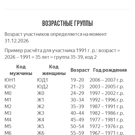
ВОЗРАСТНЫЕ ГРУППЫ
Возраст участников определяется на момент
31.12.2026
Пример расчёта для участника 1991 г. р.: возраст =
2026 – 1991 = 35 лет = группа 35-39, код 2
Код
Код
Возраст
Год рождения
мужчины
женщины
ЮН1
ЮД1
19–20
2006 – 2007 г.р.
ЮН2
ЮД2
21–23
2003 – 2005 г.р.
M0
Ж0
24–29
1997 – 2002 г.р.
M1
Ж1
30–34
1992 – 1996 г.р.
M2
Ж2
35–39
1987 – 1991 г.р.
M3
Ж3
40–44
1982 – 1986 г.р.
M4
Ж4
45–49
1977 – 1981 г.р.
M5
Ж5
50–54
1972 – 1976 г.р.
M6
Ж6
55–59
1967 – 1971 г.р.