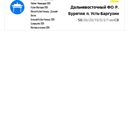
Рейтинг Финишеров 2026
Дальневосточный ФО
Р.
,
Кубок Мастеров 2026
Малый Кубок Команд: Дальний-
Бурятия
п. Усть-Баргузин
,
Восток
Большой Кубок Команд 2026
50
/30/20/10/5/3/1 км
СВ
Суперкубок 2026
Матчевые встречи 2026