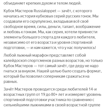
объединяет крепких духом и телом людей.
Кубок Мастеров Russialoppet — зачёт, с которого
началась история кубковых серий русских гонок. Мы
создавали его скрупулезно, вкладывая всё своё
свободное время, силы, деньги, талант, воображение
и любовь к гонкам. Мы, как серия, хотели привнести
элементы большого спорта для каждого любителя,
независимо от его возраста и уровня спортивной
подготовки, — и нам кажется, что у нас получилось!
Любой лыжный марафон представляет собой
калейдоскоп спортсменов разных возрастов, но только
Кубок Мастеров — тот самый зачёт, где деду не надо
гнаться за внуком. Нашей целью было создать формат,
который бы позволил соперникам сражаться на
равных.
Зачёт Мастеров проводится среди любителей 14-и
возрастных групп от 19 до 80+ лет и измеряет уровень
спортивной подготовки участника по сравнению с
сильнейшими лыжниками в своей возрастной группе