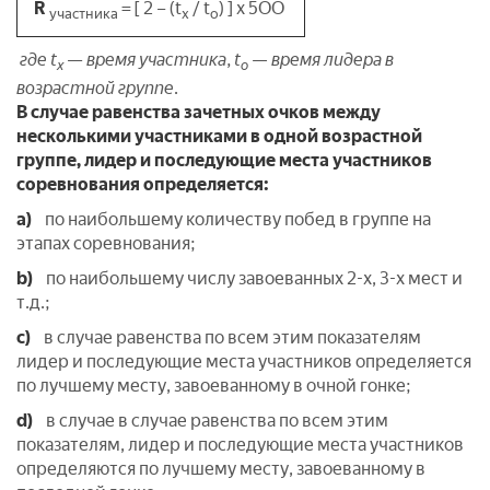
R
= [ 2 – (t
/ t
) ] x 5ОО
участника
х
о
где t
—
время участника,
t
—
время лидера в
х
о
возрастной группе.
В случае равенства зачетных очков между
несколькими участниками в одной возрастной
группе, лидер и последующие места участников
соревнования определяется:
a)
по наибольшему количеству побед в группе на
этапах соревнования;
b)
по наибольшему числу завоеванных 2-х, 3-х мест и
т.д.;
с)
в случае равенства по всем этим показателям
лидер и последующие места участников определяется
по лучшему месту, завоеванному в очной гонке;
d)
в случае в случае равенства по всем этим
показателям, лидер и последующие места участников
определяются по лучшему месту, завоеванному в