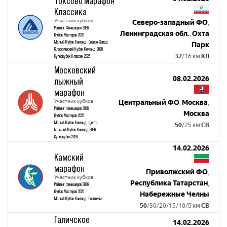
Токсово Марафон
Классика
Участник кубков:
Северо-западный ФО
,
Рейтинг Финишеров 2026
Ленинградская обл.
Охта
,
Кубок Мастеров 2026
Малый Кубок Команд: Северо-Запад
Парк
Классический Кубок Команд 2026
32
/16 км
КЛ
Суперкубок Классик 2026
Московский
08.02.2026
лыжный
марафон
Участник кубков:
Центральный ФО
Москва
,
,
Рейтинг Финишеров 2026
Москва
Кубок Мастеров 2026
Малый Кубок Команд: Центр
50
/25 км
СВ
Большой Кубок Команд 2026
Суперкубок 2026
14.02.2026
Камский
марафон
Приволжский ФО
,
Участник кубков:
Республика Татарстан
,
Рейтинг Финишеров 2026
Кубок Мастеров 2026
Набережные Челны
Малый Кубок Команд: Поволжье
50
/30/20/15/10/5 км
СВ
Галичское
14.02.2026