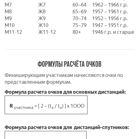
M7
Ж7
60–64
1962 – 1966 г.р.
M8
Ж8
65–69
1957 – 1961 г.р.
M9
Ж9
70–74
1952 – 1956 г.р.
M10
Ж10
75–79
1947 – 1951 г.р.
М11-12
Ж11-12
80+
1946 г.р. и старше
ФОРМУЛЫ РАСЧЁТА ОЧКОВ
Финиширующим участникам начисляются очки по
представленным формулам.
Формула расчета очков для основных дистанций:
R
= [ 2 – (t
/ t
) ] x 1ООО
участника
х
о
Формула расчета очков для дистанций-спутников: