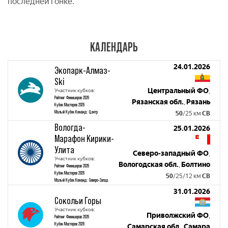
последней гонке.
КАЛЕНДАРЬ
24.01.2026
Экопарк-Алмаз-
Ski
Центральный ФО
Участник кубков:
,
Рейтинг Финишеров 2026
Рязанская обл.
Рязань
,
Кубок Мастеров 2026
Малый Кубок Команд: Центр
50
/25 км
СВ
Вологда-
25.01.2026
Марафон Кирики-
Улита
Северо-западный ФО
,
Участник кубков:
Вологодская обл.
Болтино
,
Рейтинг Финишеров 2026
Кубок Мастеров 2026
50
/25/12 км
СВ
Малый Кубок Команд: Северо-Запад
31.01.2026
Сокольи Горы
Участник кубков:
Приволжский ФО
,
Рейтинг Финишеров 2026
Кубок Мастеров 2026
Самарская обл.
Самара
,