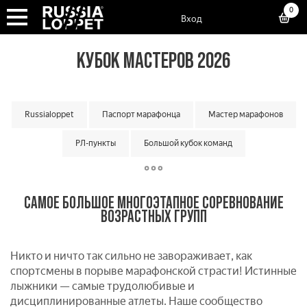
0
Вход
КУБОК МАСТЕРОВ 2026
Russialoppet
Паспорт марафонца
Мастер марафонов
РЛ-пункты
Большой кубок команд
Классический кубок команд
Матчевая встреча команд
САМОЕ БОЛЬШОЕ МНОГОЭТАПНОЕ СОРЕВНОВАНИЕ
Малый кубок команд
Кубок мастеров
ВОЗРАСТНЫХ ГРУПП
Суперкубок марафонов
Суперкубок классик
Никто и ничто так сильно не завораживает, как
Лотерея лаки лузеров
Онлайн гонки
Вкатка
спортсмены в порыве марафонской страсти! Истинные
лыжники — самые трудолюбивые и
дисциплинированные атлеты. Наше сообщество