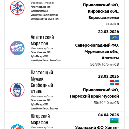
Участник кубков:
Приволжский ФО
,
Рейтинг Финишеров 2026
Кировская обл.
Кубок Мастеров 2026
,
Малый Кубок Команд: Поволжье
Верхошижемье
Классический Кубок Команд 2026
30 км
КЛ
22.03.2026
Апатитский
марафон
Северо-западный ФО
,
Участник кубков:
Мурманская обл.
,
Рейтинг Финишеров 2026
Кубок Мастеров 2026
Апатиты
Малый Кубок Команд: Северо-Запад
50
/30/10/5 км
СВ
Настоящий
28.03.2026
Мужик.
Свободный
Приволжский ФО
стиль
,
Пермский край
Чусовой
Участник кубков:
,
Рейтинг Финишеров 2026
50
/30/10 км
СВ
Кубок Мастеров 2026
Малый Кубок Команд: Поволжье
Югорский
04.04.2026
марафон
Участник кубков:
Уральский ФО
Ханты-
,