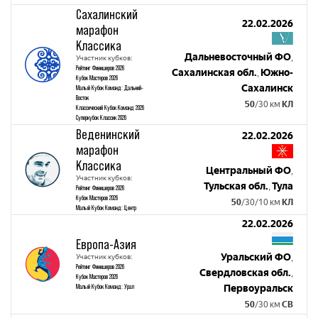
Сахалинский
22.02.2026
марафон
Классика
Дальневосточный ФО
,
Участник кубков:
Рейтинг Финишеров 2026
Сахалинская обл.
Южно-
,
Кубок Мастеров 2026
Сахалинск
Малый Кубок Команд: Дальний-
Восток
50
/30 км
КЛ
Классический Кубок Команд 2026
Суперкубок Классик 2026
Веденинский
22.02.2026
марафон
Классика
Центральный ФО
,
Участник кубков:
Тульская обл.
Тула
,
Рейтинг Финишеров 2026
Кубок Мастеров 2026
50
/30/10 км
КЛ
Малый Кубок Команд: Центр
22.02.2026
Европа-Азия
Уральский ФО
Участник кубков:
,
Рейтинг Финишеров 2026
Свердловская обл.
,
Кубок Мастеров 2026
Малый Кубок Команд: Урал
Первоуральск
50
/30 км
СВ