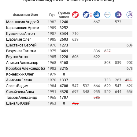
Сумма
Фамилия Имя
Г/р
очков
Малышкин Андрей
1982
1240
667
573
Каравашкин Артем
1989
3252
Кувшинов Антон
1987
3534
710
Шабалин Олег
1985
2603
639
Шестаков Сергей
1976
1273
609
Разумная Татьяна
1975
3461
836
637
Реутов Антон
1985
1228
606
622
Аникин Александр
1968
4168
803
839
900
Коробов Александр (к)
1982
3215
678
Коневских Олег
1979
0
Аникина Елена
1970
1337
733
267
453.5
Лосев Вадим
1984
4708
547
532
664
629
547
620
Силайчева Анна
1991
4320
697
348
955
529
644
656
Тавров Александр
1965
1707
585
Шакель Юрий
1963
0
753