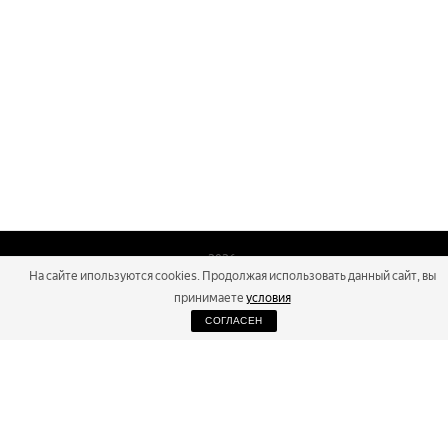
2026
На сайте ипользуются cookies. Продолжая использовать данный сайт, вы
Russialoppet ®
Серия лыжных марафонов
принимаете
условия
СОГЛАСЕН
RUSSIALOPPET
МАРАФОНЫ