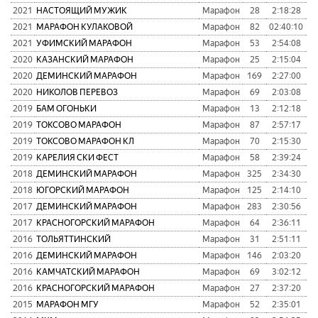
2021
НАСТОЯЩИЙ МУЖИК
Марафон
28
2:18:28
3
2021
МАРАФОН КУЛАКОВОЙ
Марафон
82
02:40:10
7
2021
УФИМСКИЙ МАРАФОН
Марафон
53
2:54:08
6
2020
КАЗАНСКИЙ МАРАФОН
Марафон
25
2:15:04
5
2020
ДЕМИНСКИЙ МАРАФОН
Марафон
169
2:27:00
6
2020
НИКОЛОВ ПЕРЕВОЗ
Марафон
69
2:03:08
6
2019
БАМ ОГОНЬКИ
Марафон
13
2:12:18
2
2019
ТОКСОВО МАРАФОН
Марафон
87
2:57:17
6
2019
ТОКСОВО МАРАФОН КЛ
Марафон
70
2:15:30
1
2019
КАРЕЛИЯ СКИ ФЕСТ
Марафон
58
2:39:24
5
2018
ДЕМИНСКИЙ МАРАФОН
Марафон
325
2:34:30
8
2018
ЮГОРСКИЙ МАРАФОН
Марафон
125
2:14:10
4
2017
ДЕМИНСКИЙ МАРАФОН
Марафон
283
2:30:56
9
2017
КРАСНОГОРСКИЙ МАРАФОН
Марафон
64
2:36:11
3
2016
ТОЛЬЯТТИНСКИЙ
Марафон
31
2:51:11
6
2016
ДЕМИНСКИЙ МАРАФОН
Марафон
146
2:03:20
5
2016
КАМЧАТСКИЙ МАРАФОН
Марафон
69
3:02:12
6
2016
КРАСНОГОРСКИЙ МАРАФОН
Марафон
27
2:37:20
4
2015
МАРАФОН МГУ
Марафон
52
2:35:01
5