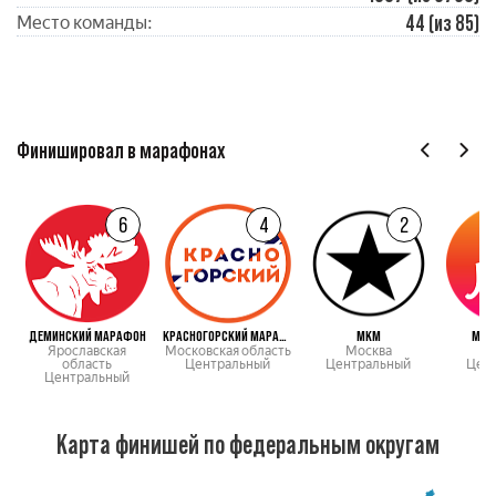
44 (из 85)
Место команды:
Финишировал в марафонах
6
4
2
ДЕМИНСКИЙ МАРАФОН
КРАСНОГОРСКИЙ МАРАФОН
МКМ
МАР
Ярославская
Московская область
Москва
М
область
Центральный
Центральный
Цен
Центральный
Карта финишей по федеральным округам