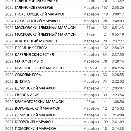
2025
ГАЛИЧСКОЕ ЗАОЗЕРЬЕ КЛ
21 км
78
1:13:59
1
2025
ГАЛИЧСКОЕ ЗАОЗЕРЬЕ
Марафон
167
2:58:26
1
2025
НИЖЕГОРОДСКИЙ МАРАФОН
Марафон
148
3:00:17
1
2024
САХАЛИНСКИЙ МАРАФОН
Марафон
28
2:48:03
5
2024
МОСКОВСКИЙ ЛЫЖНЫЙ МАРАФОН
17 км
32
0:51:43
1
2023
МОСКОВСКИЙ ЛЫЖНЫЙ МАРАФОН
17 км
2
0:55:19
9
2023
АПАТИТСКИЙ МАРАФОН
Марафон
29
2:37:27
5
2023
ПРАЗДНИК СЕВЕРА
Марафон
132
2:56:39
8
2023
КАРЕЛИЯ СКИ ФЕСТ КЛ
Марафон
34
2:37:50
6
2023
МАРАФОН МВТУ
Марафон
78
3:28:16
1
2023
КРАСНОГОРСКИЙ МАРАФОН
12.5 км
2
0:42:24
2023
СОКОЛЬИ ГОРЫ
Марафон
33
2:28:55
4
2022
ШИЖМА
Марафон
74
2:22:02
4
2022
ДЕМИНСКИЙ МАРАФОН
Марафон
117
2:05:07
6
2022
ЕВРОПА-АЗИЯ
Марафон
39
2:23:54
3
2022
КРАСНОГОРСКИЙ МАРАФОН
25 км
4
1:08:56
2022
ВОРОНЕЖСКИЙ МАРАФОН
Марафон
12
2:15:02
2
2021
ДЕМИНСКИЙ МАРАФОН
Марафон
161
2:14:08
3
2021
ЮГОРСКИЙ МАРАФОН
Марафон
109
2:41:09
8
2021
ПОМОРСКИЙ МАРАФОН
Марафон
18
2:14:38
3