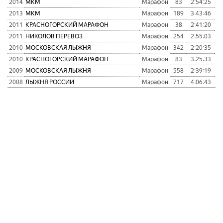
2014
МКМ
Марафон
83
2:54:25
6
2013
МКМ
Марафон
189
3:43:46
1
2011
КРАСНОГОРСКИЙ МАРАФОН
Марафон
38
2:41:20
2011
НИКОЛОВ ПЕРЕВОЗ
Марафон
254
2:55:03
2010
МОСКОВСКАЯ ЛЫЖНЯ
Марафон
342
2:20:35
2010
КРАСНОГОРСКИЙ МАРАФОН
Марафон
83
3:25:33
2009
МОСКОВСКАЯ ЛЫЖНЯ
Марафон
558
2:39:19
2008
ЛЫЖНЯ РОССИИ
Марафон
717
4:06:43