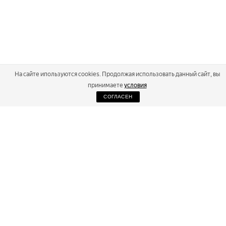
На сайте ипользуются cookies. Продолжая использовать данный сайт, вы
принимаете
условия
СОГЛАСЕН
2026
Russialoppet ®
Серия лыжных марафонов
RUSSIALOPPET
МАРАФОНЫ
РЕЗУЛЬТАТЫ