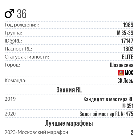
36
1989
Год рождения:
М 35-39
Группа:
17147
ID@RL:
1802
Паспорт RL:
ELITE
Статус активности:
Шаховская
Город:
МОС
СК Лось
Команда:
Звания RL
Кандидат в мастера RL
2019
№351
Золотой мастер RL №475
2020
Лучшие марафоны
2
2023-Московский марафон