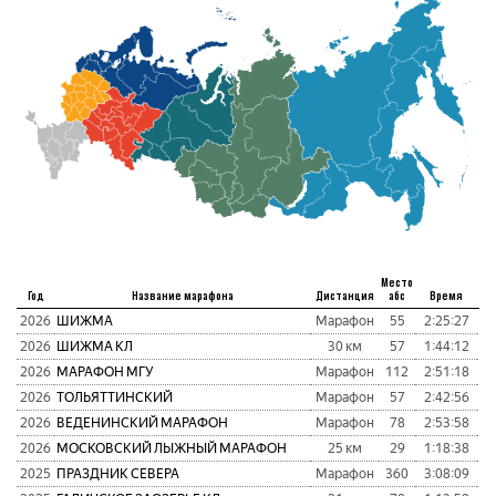
Место
Год
Название марафона
Дистанция
абс
Время
пу
2026
ШИЖМА
Марафон
55
2:25:27
5
2026
ШИЖМА КЛ
30 км
57
1:44:12
7
2026
МАРАФОН МГУ
Марафон
112
2:51:18
8
2026
ТОЛЬЯТТИНСКИЙ
Марафон
57
2:42:56
5
2026
ВЕДЕНИНСКИЙ МАРАФОН
Марафон
78
2:53:58
7
2026
МОСКОВСКИЙ ЛЫЖНЫЙ МАРАФОН
25 км
29
1:18:38
1
2025
ПРАЗДНИК СЕВЕРА
Марафон
360
3:08:09
1