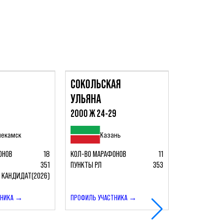
СОКОЛЬСКАЯ
САРВАРО
УЛЬЯНА
АЙРАТ
4
2000 Ж 24-29
1974 М 50-
некамск
Казань
На
ОНОВ
18
КОЛ-ВО МАРАФОНОВ
11
КОЛ-ВО МАР
351
ПУНКТЫ РЛ
353
ПУНКТЫ РЛ
КАНДИДАТ(2026)
ЗВАНИЕ РЛ
ТНИКА →
ПРОФИЛЬ УЧАСТНИКА →
ПРОФИЛЬ УЧ