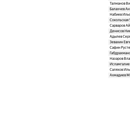
Талманов В
Балахчев Ан
Набиев Иль
Сокольская 
Сарваров Ай
Денисов Ни
Адылев Сер
Зевахин Евг
Сафин Руст
Габдрахмано
Назаров Вл
Исламгалие
Саляхов Ил
Ахмадиев М