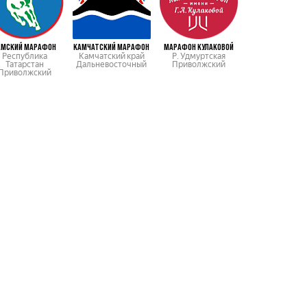
АМСКИЙ МАРАФОН
КАМЧАТСКИЙ МАРАФОН
МАРАФОН КУЛАКОВОЙ
УФИМСКИЙ МАР
Республика
Камчатский край
Р. Удмуртская
Р. Башкортос
Татарстан
Дальневосточный
Приволжский
Приволжск
Приволжский