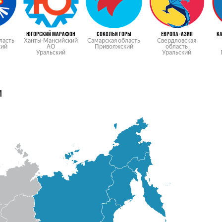
ЮГОРСКИЙ МАРАФОН
СОКОЛЬИ ГОРЫ
ЕВРОПА-АЗИЯ
К
ласть
Ханты-Мансийский
Самарская область
Свердловская
кий
АО
Приволжский
область
Уральский
Уральский
м