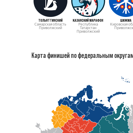
ТОЛЬЯТТИНСКИЙ
КАЗАНСКИЙ МАРАФОН
ШИЖМА
Самарская область
Республика
Кировская об
Приволжский
Татарстан
Приволжс
Приволжский
Карта финишей по федеральным округа