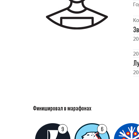
Го
Ко
Зв
20
20
Л
20
Финишировал в марафонах
9
6