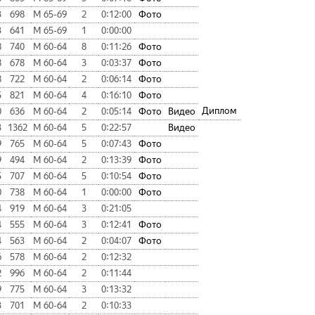
3
698
М 65-69
2
0:12:00
Фото
3
641
М 65-69
1
0:00:00
8
740
М 60-64
8
0:11:26
Фото
8
678
М 60-64
3
0:03:37
Фото
8
722
М 60-64
2
0:06:14
Фото
5
821
М 60-64
4
0:16:10
Фото
Диплом
0
636
М 60-64
2
0:05:14
Фото
Видео
3
1362
М 60-64
5
0:22:57
Видео
9
765
М 60-64
5
0:07:43
Фото
9
494
М 60-64
2
0:13:39
Фото
5
707
М 60-64
5
0:10:54
Фото
0
738
М 60-64
1
0:00:00
Фото
4
919
М 60-64
3
0:21:05
4
555
М 60-64
3
0:12:41
Фото
4
563
М 60-64
2
0:04:07
Фото
6
578
М 60-64
2
0:12:32
2
996
М 60-64
2
0:11:44
9
775
М 60-64
3
0:13:32
3
701
М 60-64
2
0:10:33