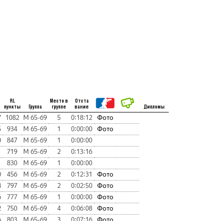
RL
Место в
Отста
пункты
Группа
группе
вание
Дипломы
7
1082
М 65-69
5
0:18:12
Фото
5
934
М 65-69
1
0:00:00
Фото
0
847
М 65-69
1
0:00:00
1
719
М 65-69
2
0:13:16
1
830
М 65-69
1
0:00:00
0
456
М 65-69
2
0:12:31
Фото
8
797
М 65-69
2
0:02:50
Фото
6
777
М 65-69
1
0:00:00
Фото
2
750
М 65-69
4
0:06:08
Фото
6
803
М 65-69
3
0:07:16
Фото