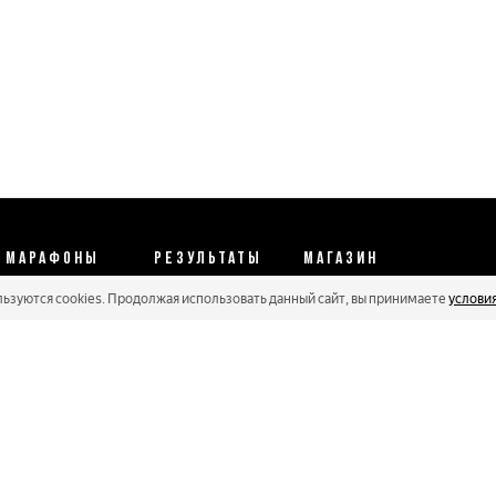
МАРАФОНЫ
РЕЗУЛЬТАТЫ
МАГАЗИН
льзуются cookies. Продолжая использовать данный сайт, вы принимаете
услови
Календарь 2026
Протоколы 2025
Реквизиты
Регистрации
Кубковые серии
Оплата и сервис
Онлайн гонки
Рейтинг Russialoppet
Условия отмены
Мастера
Соглашение
Политика конфиденциальности
Политика обработки персональных данных
Политика cookie