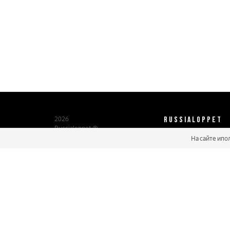
RUSSIALOPPET
2026
Russialoppet ®
Серия лыжных марафонов
На сайте ипо
О нас
Паспорт участника
Мастер марафонов
Бонусы