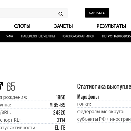
КОНТАКТЫ
СЛОТЫ
ЗАЧЕТЫ
РЕЗУЛЬТАТЫ
УФА
НАБЕРЕЖНЫЕ ЧЕЛНЫ
ЮЖНО-САХАЛИНСК
ПЕТРОПАВЛОВСК-К
65
Статистика выступл
Марафоны
1960
д рождения:
гонки:
М 65-69
уппа:
федеральные округа:
24320
@RL:
субъекты РФ + иностран
3114
спорт RL:
ELITE
атус активности: