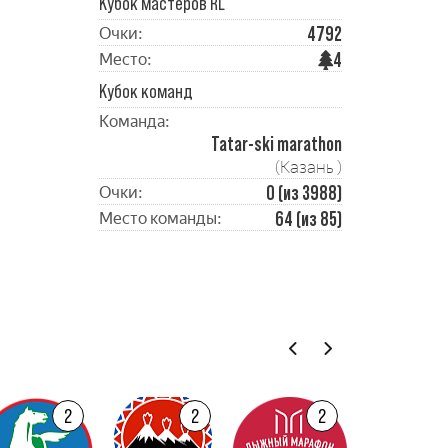
Кубок мастеров RL
4792
Очки:
4
Место:
Кубок команд
Команда:
Tatar-ski marathon
(Казань )
0 (из 3988)
Очки:
64 (из 85)
Место команды:
2
2
2