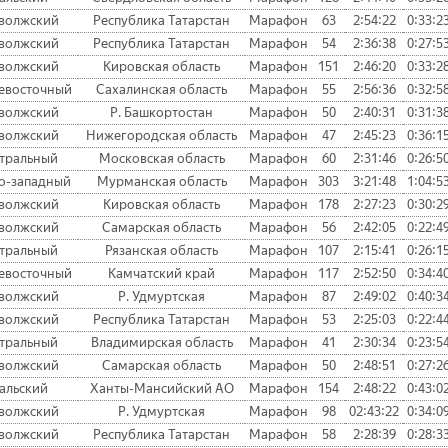
волжский
Республика Татарстан
Марафон
63
2:54:22
0:33:2
волжский
Республика Татарстан
Марафон
54
2:36:38
0:27:5
волжский
Кировская область
Марафон
151
2:46:20
0:33:2
евосточный
Сахалинская область
Марафон
55
2:56:36
0:32:5
волжский
Р. Башкортостан
Марафон
50
2:40:31
0:31:3
волжский
Нижегородская область
Марафон
47
2:45:23
0:36:1
тральный
Московская область
Марафон
60
2:31:46
0:26:5
о-западный
Мурманская область
Марафон
303
3:21:48
1:04:5
волжский
Кировская область
Марафон
178
2:27:23
0:30:2
волжский
Самарская область
Марафон
56
2:42:05
0:22:4
тральный
Рязанская область
Марафон
107
2:15:41
0:26:1
евосточный
Камчатский край
Марафон
117
2:52:50
0:34:4
волжский
Р. Удмуртская
Марафон
87
2:49:02
0:40:3
волжский
Республика Татарстан
Марафон
53
2:25:03
0:22:4
тральный
Владимирская область
Марафон
41
2:30:34
0:23:5
волжский
Самарская область
Марафон
50
2:48:51
0:27:2
альский
Ханты-Мансийский АО
Марафон
154
2:48:22
0:43:0
волжский
Р. Удмуртская
Марафон
98
02:43:22
0:34:0
волжский
Республика Татарстан
Марафон
58
2:28:39
0:28:3