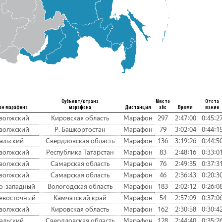
Субъект/страна
Место
Отста
он марафона
марафона
Дистанция
абс
Время
вание
волжский
Кировская область
Марафон
297
2:47:00
0:45:2
волжский
Р. Башкортостан
Марафон
79
3:02:04
0:44:1
альский
Свердловская область
Марафон
136
3:19:26
0:44:5
волжский
Республика Татарстан
Марафон
83
2:48:16
0:33:0
волжский
Самарская область
Марафон
76
2:49:35
0:37:3
волжский
Самарская область
Марафон
46
2:36:43
0:20:3
о-западный
Вологодская область
Марафон
183
2:02:12
0:26:0
евосточный
Камчатский край
Марафон
54
2:57:09
0:37:0
волжский
Кировская область
Марафон
162
2:30:58
0:30:4
альский
Свердловская область
Марафон
128
2:44:40
0:35:2