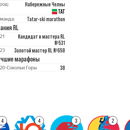
Набережные Челны
род:
ТАТ
Tatar-ski marathon
манда:
ания RL
Кандидат в мастера RL
21
№531
Золотой мастер RL №658
23
учшие марафоны
38
20-Сокольи Горы
4
4
3
2