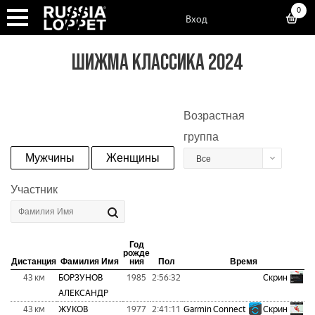
0
Вход
ШИЖМА КЛАССИКА 2024
Возрастная
группа
Мужчины
Женщины
Все
Участник
Год
рожде
Дистанция
Фамилия Имя
ния
Пол
Время
43 км
БОРЗУНОВ
1985
2:56:32
Скрин
АЛЕКСАНДР
43 км
ЖУКОВ
1977
2:41:11
Garmin Connect
Скрин