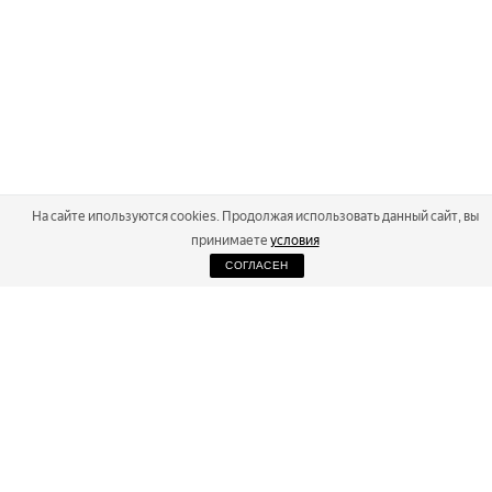
На сайте ипользуются cookies. Продолжая использовать данный сайт, вы
принимаете
условия
СОГЛАСЕН
2026
Russialoppet ®
Серия лыжных марафонов
RUSSIALOPPET
МАРАФОНЫ