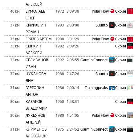
АЛЕКСЕЙ
40 км
ЕРМОЛАЕВ
1972
3:09:38
Polar Flow
Скрин
ОЛЕГ
37 км
КИРИЛЛИН
1983
2:30:00
Suunto
Скрин
РОМАН
35 км
ГРЯЗЕВ АРТЕМ
1988
3:01:29
Polar Flow
Скрин
35 км
СЫРКИН
1982
2:09:26
Скрин
АЛЕКСЕЙ
33 км
СЕЛИВАНОВ
1992
2:05:55
Garmin Connect
Скрин
ИВАН
32 км
ЦУКАНОВА
1988
2:47:26
Suunto
Скрин
ЯНА
31 км
ГАРГОЛИН
1986
2:00:14
Trainingpeaks
Скрин
АНТОН
30 км
КАЗАКОВ
1960
1:58:31
Скрин
ВЛАДИМИР
30 км
ЛУКЬЯНОВ
1980
1:51:05
Polar Flow
Скрин
АНДРЕЙ
31 км
КЛИМЕНОВ
1975
2:24:52
Garmin Connect
Скрин
АЛЕКСАНДР