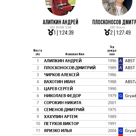
АЛИПКИН АНДРЕЙ
ПЛОСКОНОСОВ ДМИТ
ABST BIVIUM TEAM
ABST Bivium
1 | 1:24:39
2 | 1:27:49
Год
Место
рожде
абс
Фамилия Имя
ния
1
АЛИПКИН АНДРЕЙ
1996
A
ABST
2
ПЛОСКОНОСОВ ДМИТРИЙ
1989
A
ABST
3
ЧИРКОВ АЛЕКСЕЙ
1986
4
ВАХОТИН ИВАН
1988
ABSTа
5
ЦАРЕВ СЕРГЕЙ
1990
6
НИКОЛАЕВ ФЕДОР
1979
G
Gryad
7
СОРОКИН НИКИТА
2001
8
СЕМЕНОВ ДМИТРИЙ
1975
9
ХАХУЛИН АРТЕМ
1989
10
ПЕТУХОВ ВИКТОР
1991
11
ЯРИЗКО ИЛЬЯ
2004
G
Gryad