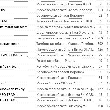
Московская область Коломна KOLOMNA SKI CLUB
36
1:
ОРС
Московская область Железнодорожный PROВОРС
123
1:
Воронежская область Воронеж
82
1:
TEAM
Тульская область Новомосковск BKB TEAM
59
1:
ka marathon team
Москва Москва Gryadka marathon team
8
1:
Владимирская область Гусь-Хрустальный Баринова Роща
43
1:
Республика Башкортостан Зирган Чангычы
209
1:
вские волки
Тамбовская область Уварово Тамбовские волки
592
1:
Нижегородская область Выкса SHATAGIN SKI TEAM
126
1:
HSPORT (Мытищи)
Московская область Черноголовка SNEZHSPORT (Мытищи)
79
1:
Рязанская область Рязань
69
1:
н 13 ski team
Республика Мордовия Ковылкино Регион 13 ski team
37
1:
Воронежская область Воронеж
50
1:
Московская область Подольск
31
1:
ось"
Москва Москва СК "Лось"
93
1:
новка по кайфу!
Москва Москва ABSTановка по кайфу!
172
1:
ABO TEAM I
Московская область Яхрома SKI GABO TEAM I
65
1:
ABO TEAM I
Московская область Лобня SKI GABO TEAM I
10
1:
Московская область Электроугли
100
1: