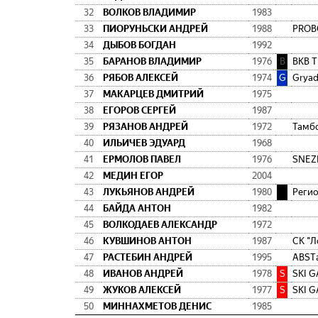
32
ВОЛКОВ ВЛАДИМИР
1983
33
ПИОРУНЬСКИ АНДРЕЙ
1988
PROВ
34
ДЫБОВ БОГДАН
1992
35
БАРАНОВ ВЛАДИМИР
1976
B
BKB 
36
РЯБОВ АЛЕКСЕЙ
1974
G
Gryad
37
МАКАРЦЕВ ДМИТРИЙ
1975
38
ЕГОРОВ СЕРГЕЙ
1987
39
РЯЗАНОВ АНДРЕЙ
1972
Тамбо
40
ИЛЬИЧЕВ ЭДУАРД
1968
41
ЕРМОЛОВ ПАВЕЛ
1976
SNEZ
42
МЕДИН ЕГОР
2004
43
ЛУКЬЯНОВ АНДРЕЙ
1980
Р
Регио
44
БАЙДА АНТОН
1982
45
ВОЛКОДАЕВ АЛЕКСАНДР
1972
46
КУВШИНОВ АНТОН
1987
СК "Л
47
РАСТЕБИН АНДРЕЙ
1995
ABSTа
48
ИВАНОВ АНДРЕЙ
1978
S
SKI G
49
ЖУКОВ АЛЕКСЕЙ
1977
S
SKI G
50
МИННАХМЕТОВ ДЕНИС
1985