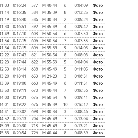
41:03
0:16:24
577
М 40-44
6
0:04:09
Фото
41:14
0:16:35
584
М 35-39
8
0:13:25
Фото
41:19
0:16:40
586
М 30-34
2
0:05:24
Фото
41:30
0:16:51
592
М 45-49
4
0:09:42
Фото
41:49
0:17:10
603
М 50-54
6
0:07:30
Фото
41:54
0:17:15
606
М 50-54
7
0:07:35
Фото
41:54
0:17:15
606
М 35-39
9
0:14:05
Фото
42:22
0:17:43
621
М 50-54
8
0:08:03
Фото
42:23
0:17:44
622
М 55-59
5
0:04:04
Фото
42:53
0:18:14
638
М 45-49
5
0:11:05
Фото
43:20
0:18:41
653
М 21-23
3
0:06:31
Фото
43:39
0:19:00
663
М 45-49
6
0:11:51
Фото
43:50
0:19:11
670
М 40-44
7
0:06:56
Фото
44:00
0:19:21
675
М 50-54
9
0:09:41
Фото
44:01
0:19:22
676
М 35-39
10
0:16:12
Фото
44:41
0:20:02
698
М 30-34
3
0:08:46
Фото
44:52
0:20:13
704
М 45-49
7
0:13:04
Фото
45:09
0:20:30
713
М 45-49
8
0:13:21
Фото
45:33
0:20:54
726
М 40-44
8
0:08:39
Фото