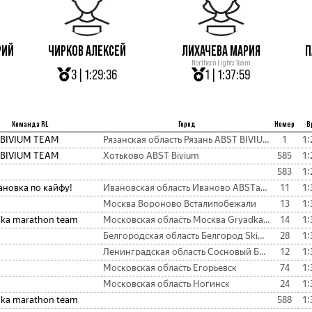
РИЙ
ЧИРКОВ АЛЕКСЕЙ
ЛИХАЧЕВА МАРИЯ
П
Northern Lights Team
3 | 1:29:36
1 | 1:37:59
Команда RL
Город
Номер
В
 BIVIUM TEAM
Рязанская область Рязань ABST BIVIUM TEAM
1
1:
 BIVIUM TEAM
Хотьково ABST Bivium
585
1:
583
1:
новка по кайфу!
Ивановская область Иваново ABSTановка по кайфу!
11
1:
Москва Вороново Всталипобежали
13
1:
ka marathon team
Московская область Москва Gryadka marathon team
14
1:
Белгородская область Белгород SkiMax
28
1:
Ленинградская область Сосновый Бор ЛАЭС
12
1:
Московская область Егорьевск
74
1:
Московская область Ногинск
24
1:
ka marathon team
588
1: