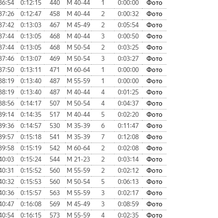
36:54
0:12:15
440
М 40-44
1
0:00:00
Фото
37:26
0:12:47
458
М 40-44
2
0:00:32
Фото
37:42
0:13:03
467
М 45-49
2
0:05:54
Фото
37:44
0:13:05
468
М 40-44
3
0:00:50
Фото
37:44
0:13:05
468
М 50-54
2
0:03:25
Фото
37:46
0:13:07
469
М 50-54
3
0:03:27
Фото
37:50
0:13:11
471
М 60-64
1
0:00:00
Фото
38:19
0:13:40
487
М 55-59
1
0:00:00
Фото
38:19
0:13:40
487
М 40-44
4
0:01:25
Фото
38:56
0:14:17
507
М 50-54
4
0:04:37
Фото
39:14
0:14:35
517
М 40-44
5
0:02:20
Фото
39:36
0:14:57
530
М 35-39
6
0:11:47
Фото
39:57
0:15:18
541
М 35-39
7
0:12:08
Фото
39:58
0:15:19
542
М 60-64
2
0:02:08
Фото
40:03
0:15:24
544
М 21-23
2
0:03:14
Фото
40:31
0:15:52
560
М 55-59
2
0:02:12
Фото
40:32
0:15:53
560
М 50-54
5
0:06:13
Фото
40:36
0:15:57
563
М 55-59
3
0:02:17
Фото
40:47
0:16:08
569
М 45-49
3
0:08:59
Фото
40:54
0:16:15
573
М 55-59
4
0:02:35
Фото