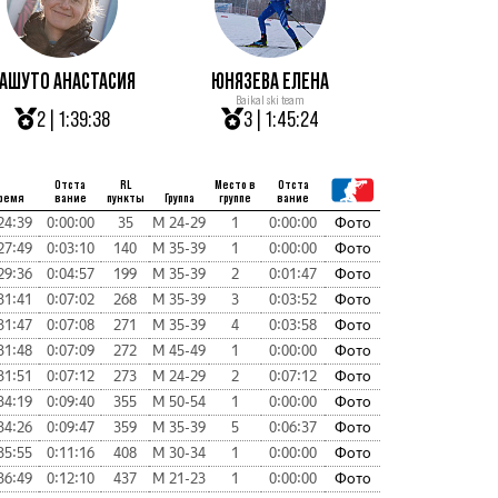
АШУТО АНАСТАСИЯ
ЮНЯЗЕВА ЕЛЕНА
Baikal ski team
2 | 1:39:38
3 | 1:45:24
Отста
RL
Место в
Отста
ремя
вание
пункты
Группа
группе
вание
24:39
0:00:00
35
М 24-29
1
0:00:00
Фото
27:49
0:03:10
140
М 35-39
1
0:00:00
Фото
29:36
0:04:57
199
М 35-39
2
0:01:47
Фото
31:41
0:07:02
268
М 35-39
3
0:03:52
Фото
31:47
0:07:08
271
М 35-39
4
0:03:58
Фото
31:48
0:07:09
272
М 45-49
1
0:00:00
Фото
31:51
0:07:12
273
М 24-29
2
0:07:12
Фото
34:19
0:09:40
355
М 50-54
1
0:00:00
Фото
34:26
0:09:47
359
М 35-39
5
0:06:37
Фото
35:55
0:11:16
408
М 30-34
1
0:00:00
Фото
36:49
0:12:10
437
М 21-23
1
0:00:00
Фото