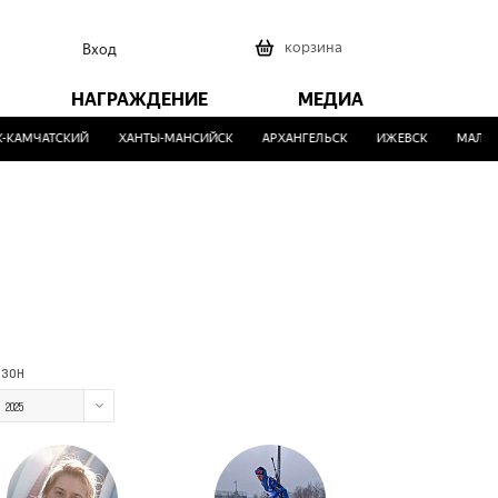
0
корзина
Вход
НАГРАЖДЕНИЕ
МЕДИА
АМЧАТСКИЙ
ХАНТЫ-МАНСИЙСК
АРХАНГЕЛЬСК
ИЖЕВСК
МАЛИНО
езон
2025