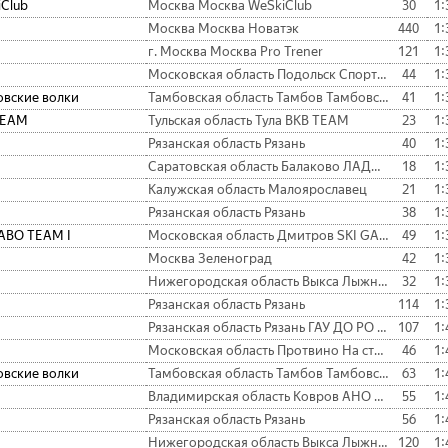
Club
Москва Москва WeSkiClub
30
1:
Москва Москва Новатэк
440
1:
г. Москва Москва Pro Trener
121
1:
Московская область Подольск Спортвектор
44
1:
вские волки
Тамбовская область Тамбов Тамбовские волки
41
1:
TEAM
Тульская область Тула BKB TEAM
23
1:
Рязанская область Рязань
40
1:
Саратовская область Балаково ЛАДА 2
18
1:
Калужская область Малоярославец
21
1:
Рязанская область Рязань
38
1:
ABO TEAM I
Московская область Дмитров SKI GABO TEAM I
49
1:
Москва Зеленоград
42
1:
Нижегородская область Выкса Лыжный клуб Выкса
32
1:
Рязанская область Рязань
114
1:
Рязанская область Рязань ГАУ ДО РО СШ "АЛМАЗ", л/к "Феникс"
107
1:
Московская область Протвино На старт!
46
1:
вские волки
Тамбовская область Тамбов Тамбовские волки
63
1:
Владимирская область Ковров АНО СОК "Снегирь"
55
1:
Рязанская область Рязань
56
1:
Нижегородская область Выкса Лыжный клуб Выкса
120
1: