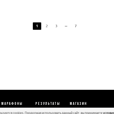
1
2
3
7
МАРАФОНЫ
РЕЗУЛЬТАТЫ
МАГАЗИН
льзуются cookies. Продолжая использовать данный сайт, вы принимаете
услови
Календарь 2026
Протоколы 2025
Реквизиты