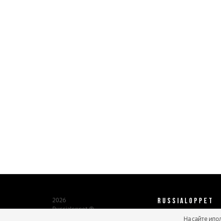
RUSSIALOPPET
2026
Russialoppet ®
Серия лыжных марафонов
На сайте ипо
О нас