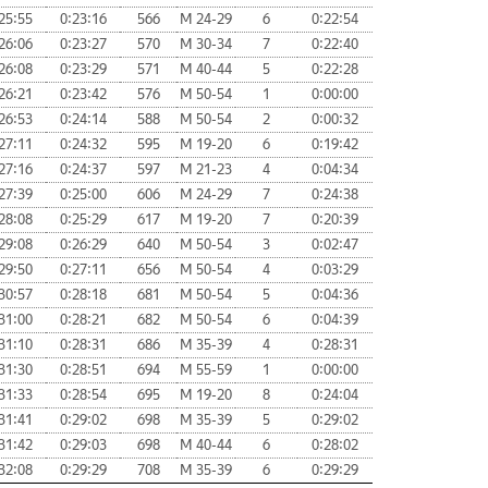
25:55
0:23:16
566
М 24-29
6
0:22:54
26:06
0:23:27
570
М 30-34
7
0:22:40
26:08
0:23:29
571
М 40-44
5
0:22:28
26:21
0:23:42
576
М 50-54
1
0:00:00
26:53
0:24:14
588
М 50-54
2
0:00:32
27:11
0:24:32
595
М 19-20
6
0:19:42
27:16
0:24:37
597
М 21-23
4
0:04:34
27:39
0:25:00
606
М 24-29
7
0:24:38
28:08
0:25:29
617
М 19-20
7
0:20:39
29:08
0:26:29
640
М 50-54
3
0:02:47
29:50
0:27:11
656
М 50-54
4
0:03:29
30:57
0:28:18
681
М 50-54
5
0:04:36
31:00
0:28:21
682
М 50-54
6
0:04:39
31:10
0:28:31
686
М 35-39
4
0:28:31
31:30
0:28:51
694
М 55-59
1
0:00:00
31:33
0:28:54
695
М 19-20
8
0:24:04
31:41
0:29:02
698
М 35-39
5
0:29:02
31:42
0:29:03
698
М 40-44
6
0:28:02
32:08
0:29:29
708
М 35-39
6
0:29:29