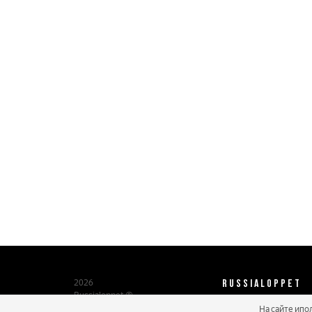
RUSSIALOPPET
2026
Russialoppet ®
Серия лыжных марафонов
На сайте ипо
О нас