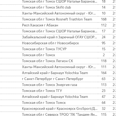
Томская обл г Томск СШОР Натальи Барановой
18
2:
Томская обл г Томск Skifit club
14
2:
Ханты-Мансийский Автономный округ - Югра г Сургут
10
2:
Томская обл г Томск Rosneft Triathlon Team
168
2:
Респ Хакасия г Абакан
112
2:
Томская обл г Томск СШОР Натальи Барановой
17
2:
Забайкальский край п Заречный ОГАУ СШОР Н. Барановой
24
2:
Новосибирская обл г Новосибирск
95
2:
Томская обл г Томск ТУСУР
15
2:
Томская обл г Томск
2
2:
Томская обл г Томск Легион СК
118
2:
Ханты-Мансийский Автономный округ - Югра г Нижневартовск
111
2:
Алтайский край г Барнаул Yolochka Team
164
2:
г Санкт-Петербург г Санкт-Петербург
63
2:
Томская обл г Томск Энергия газа
113
2:
Томская обл г Томск ТГУ
23
2:
Алтайский край г Барнаул Yolochka Team
47
2:
Томская обл г Томск Томск
64
2:
Красноярский край г Красноярск GroSport/ДКИОР
32
2:
Томская обл г Северск ТРОО "ЛК "Тандем-Янтарь"
115
2: