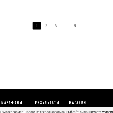
1
2
3
5
МАРАФОНЫ
РЕЗУЛЬТАТЫ
МАГАЗИН
льзуются cookies. Продолжая использовать данный сайт, вы принимаете
услови
Календарь 2026
Протоколы 2025
Реквизиты