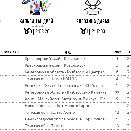
Л
КАЛЬСИН АНДРЕЙ
РОГОЗИНА ДАРЬЯ
prolabsport
3 | 2:03:26
1 | 2:16:03
Команда RL
Город
Номер
В
Красноярский край г Красноярск
1
2:
Красноярский край г Красноярск
3
2:
Кемеровская область - Кузбасс р-н Центральный prolabsport
6
2:
Томская обл г Томск KALINA
4
2:
Респ Саха /Якутия/ г Нерюнгри ЦСП Алдан
71
2:
Кемеровская область - Кузбасс село Каменка
99
2:
Ханты-Мансийский Автономный округ - Югра г Сургут
9
2:
Новосибирская обл г Новосибирск
11
2:
Томская обл г Асино Асино
12
2:
Ленинградская обл г Сосновый Бор Сосновый Бор ЛАЭС
5
2:
Томская обл г Томск
13
2: