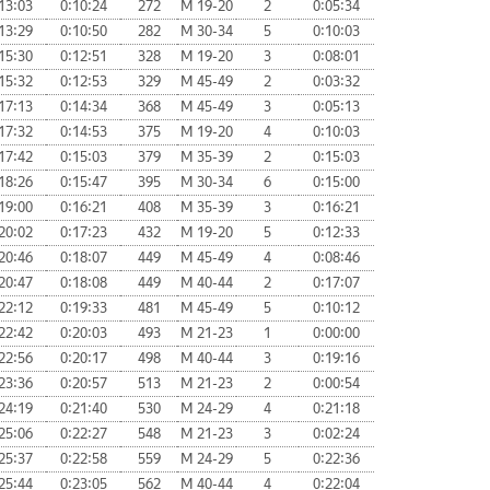
13:03
0:10:24
272
М 19-20
2
0:05:34
13:29
0:10:50
282
М 30-34
5
0:10:03
15:30
0:12:51
328
М 19-20
3
0:08:01
15:32
0:12:53
329
М 45-49
2
0:03:32
17:13
0:14:34
368
М 45-49
3
0:05:13
17:32
0:14:53
375
М 19-20
4
0:10:03
17:42
0:15:03
379
М 35-39
2
0:15:03
18:26
0:15:47
395
М 30-34
6
0:15:00
19:00
0:16:21
408
М 35-39
3
0:16:21
20:02
0:17:23
432
М 19-20
5
0:12:33
20:46
0:18:07
449
М 45-49
4
0:08:46
20:47
0:18:08
449
М 40-44
2
0:17:07
22:12
0:19:33
481
М 45-49
5
0:10:12
22:42
0:20:03
493
М 21-23
1
0:00:00
22:56
0:20:17
498
М 40-44
3
0:19:16
23:36
0:20:57
513
М 21-23
2
0:00:54
24:19
0:21:40
530
М 24-29
4
0:21:18
25:06
0:22:27
548
М 21-23
3
0:02:24
25:37
0:22:58
559
М 24-29
5
0:22:36
25:44
0:23:05
562
М 40-44
4
0:22:04