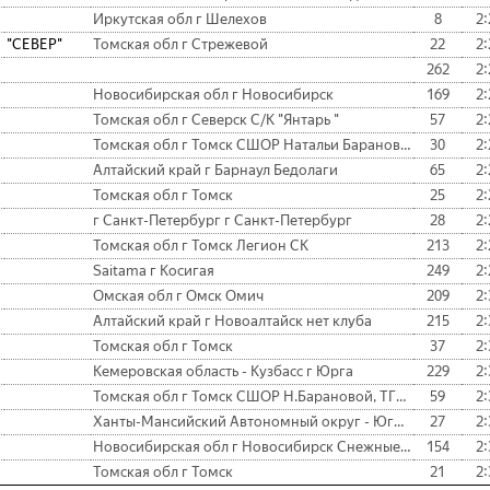
Иркутская обл г Шелехов
8
2:
"СЕВЕР"
Томская обл г Стрежевой
22
2:
262
2:
Новосибирская обл г Новосибирск
169
2:
Томская обл г Северск С/К "Янтарь "
57
2:
Томская обл г Томск СШОР Натальи Барановой, ТГПУ
30
2:
Алтайский край г Барнаул Бедолаги
65
2:
Томская обл г Томск
25
2:
г Санкт-Петербург г Санкт-Петербург
28
2:
Томская обл г Томск Легион СК
213
2:
Saitama г Косигая
249
2:
Омская обл г Омск Омич
209
2:
Алтайский край г Новоалтайск нет клуба
215
2:
Томская обл г Томск
37
2:
Кемеровская область - Кузбасс г Юрга
229
2:
Томская обл г Томск СШОР Н.Барановой, ТГПУ
59
2:
Ханты-Мансийский Автономный округ - Югра г Ханты-Мансийск SkiManiacs
27
2:
Новосибирская обл г Новосибирск Снежные Барсы
154
2:
Томская обл г Томск
21
2: