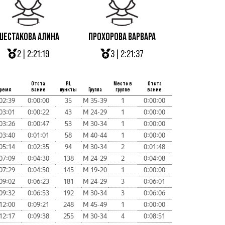
ШЕСТАКОВА АЛИНА
ПРОХОРОВА ВАРВАРА
2 | 2:21:19
3 | 2:21:37
Отста
RL
Место в
Отста
ремя
вание
пункты
Группа
группе
вание
02:39
0:00:00
35
М 35-39
1
0:00:00
03:01
0:00:22
43
М 24-29
1
0:00:00
03:26
0:00:47
53
М 30-34
1
0:00:00
03:40
0:01:01
58
М 40-44
1
0:00:00
05:14
0:02:35
94
М 30-34
2
0:01:48
07:09
0:04:30
138
М 24-29
2
0:04:08
07:29
0:04:50
145
М 19-20
1
0:00:00
09:02
0:06:23
181
М 24-29
3
0:06:01
09:32
0:06:53
192
М 30-34
3
0:06:06
12:00
0:09:21
248
М 45-49
1
0:00:00
12:17
0:09:38
255
М 30-34
4
0:08:51