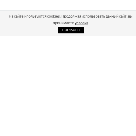
На сайте ипользуются cookies. Продолжая использовать данный сайт, вы
принимаете
условия
СОГЛАСЕН
2026
Russialoppet ®
Серия лыжных марафонов
RUSSIALOPPET
МАРАФОНЫ
РЕЗУЛЬТАТЫ
МАГАЗИН