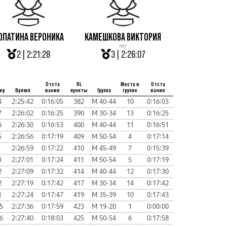
ОПАТИНА ВЕРОНИКА
КАМЕШКОВА ВИКТОРИЯ
нет
2 | 2:21:28
3 | 2:26:07
Отста
RL
Место в
Отста
ер
Время
вание
пункты
Группа
группе
вание
4
2:25:42
0:16:05
382
М 40-44
10
0:16:03
7
2:26:02
0:16:25
390
М 30-34
13
0:16:25
6
2:26:30
0:16:53
400
М 40-44
11
0:16:51
5
2:26:56
0:17:19
409
М 50-54
4
0:17:14
2:26:59
0:17:22
410
М 45-49
7
0:15:39
3
2:27:01
0:17:24
411
М 50-54
5
0:17:19
2
2:27:09
0:17:32
414
М 40-44
12
0:17:30
2
2:27:19
0:17:42
417
М 30-34
14
0:17:42
1
2:27:24
0:17:47
419
М 35-39
10
0:17:43
5
2:27:36
0:17:59
423
М 19-20
1
0:00:00
6
2:27:40
0:18:03
425
М 50-54
6
0:17:58