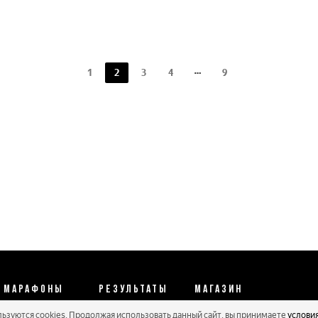
1
2
3
4
9
МАРАФОНЫ
РЕЗУЛЬТАТЫ
МАГАЗИН
льзуются cookies. Продолжая использовать данный сайт, вы принимаете
услови
Календарь 2026
Протоколы 2025
Реквизиты