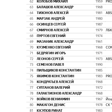
62
КОЛОБОВ МИХАИЛ
1959
PRO
63
БАЛАШОВ АЛЕКСАНДР
1968
64
ТИХОНОВ АЛЕКСЕЙ
1981
ABS
65
МАРЗАК АНДРЕЙ
1980
66
ОСИНЦЕВ СЕРГЕЙ
1987
67
СМИРНОВ АЛЕКСЕЙ
1979
ЛБК
68
ПУРТОВ ЕВГЕНИЙ
1974
69
МАЗАНИК АЛЕКСАНДР
1961
70
КУЗМЕНКО ЕВГЕНИЙ
1968
СО
71
БЕДРЯГИН ИГОРЬ
1971
72
ЛЕОНОВ СЕРГЕЙ
1973
ABS
73
СЕМЕНОВ ПАВЕЛ
1990
74
ПИЛЬЩИКОВ КОНСТАНТИН
1985
75
ЯКИМОВ КОНСТАНТИН
1983
PRO
76
КОНДРАТЬЕВ АЛЕКСЕЙ
1968
77
СУЛТАНОВ ВАЛЕРИЙ
1972
78
ГАЛАКТИОНОВ АЛЕКСАНДР
1968
79
ВОЙКОВ ВЕНИАМИН
1967
Йош
80
МАКАГОН ДЕНИС
1978
СК 
81
ЮСУПОВ РИНАТ
1983