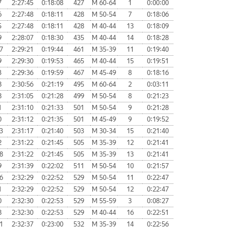
7
2:27:45
0:18:08
427
М 60-64
1
0:00:00
6
2:27:48
0:18:11
428
М 50-54
7
0:18:06
5
2:27:48
0:18:11
428
М 40-44
13
0:18:09
9
2:28:07
0:18:30
435
М 40-44
14
0:18:28
7
2:29:21
0:19:44
461
М 35-39
11
0:19:40
9
2:29:30
0:19:53
465
М 40-44
15
0:19:51
3
2:29:36
0:19:59
467
М 45-49
8
0:18:16
8
2:30:56
0:21:19
495
М 60-64
2
0:03:11
8
2:31:05
0:21:28
499
М 50-54
8
0:21:23
1
2:31:10
0:21:33
501
М 50-54
9
0:21:28
0
2:31:12
0:21:35
501
М 45-49
9
0:19:52
3
2:31:17
0:21:40
503
М 30-34
15
0:21:40
2
2:31:22
0:21:45
505
М 35-39
12
0:21:41
8
2:31:22
0:21:45
505
М 35-39
13
0:21:41
9
2:31:39
0:22:02
511
М 50-54
10
0:21:57
6
2:32:29
0:22:52
529
М 50-54
11
0:22:47
1
2:32:29
0:22:52
529
М 50-54
12
0:22:47
0
2:32:30
0:22:53
529
М 55-59
3
0:08:27
8
2:32:30
0:22:53
529
М 40-44
16
0:22:51
1
2:32:37
0:23:00
532
М 35-39
14
0:22:56