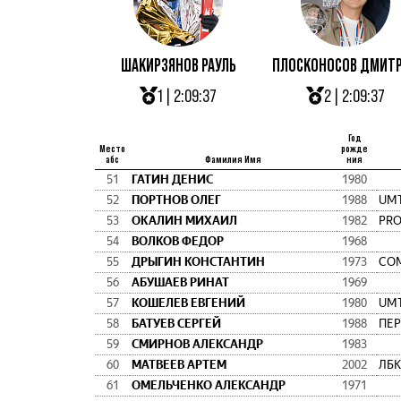
ШАКИРЗЯНОВ РАУЛЬ
ПЛОСКОНОСОВ ДМИТ
1 | 2:09:37
2 | 2:09:37
Год
Место
рожде
абс
Фамилия Имя
ния
51
ГАТИН ДЕНИС
1980
52
ПОРТНОВ ОЛЕГ
1988
UMT
53
ОКАЛИН МИХАИЛ
1982
PR
54
ВОЛКОВ ФЕДОР
1968
55
ДРЫГИН КОНСТАНТИН
1973
СО
56
АБУШАЕВ РИНАТ
1969
57
КОШЕЛЕВ ЕВГЕНИЙ
1980
UMT
58
БАТУЕВ СЕРГЕЙ
1988
59
СМИРНОВ АЛЕКСАНДР
1983
60
МАТВЕЕВ АРТЕМ
2002
ЛБК
61
ОМЕЛЬЧЕНКО АЛЕКСАНДР
1971