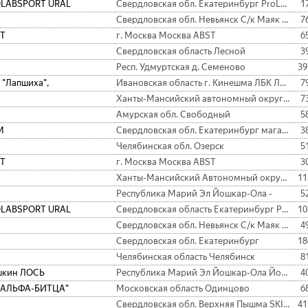
LABSPORT URAL
Свердловская обл. Екатеринбург ProLabSport
1
Свердловская обл. Невьянск С/к Маяк г. Невьянск
7
T
г. Москва Москва ABST
6
Свердловская область Лесной
3
Респ. Удмуртская д. Семеново
39
 "Лапшиха",
Ивановская область г. Кинешма ЛБК Лапшиха
7
Ханты-Мансийский автономный округ - Югра Когалым ФЛГГК
7
Амурская обл. Свободный
5
М
Свердловская обл. Екатеринбург магазин СОМ
3
Челябинская обл. Озерск
5
T
г. Москва Москва ABST
3
Ханты-Мансийский Автономный округ - Югра АО Югорск МЧС РОССИИ
11
Республика Марий Эл Йошкар-Ола -
5
LABSPORT URAL
Свердловская область Екатеринбург ProLabSport
10
Свердловская обл. Невьянск С/к Маяк г. Невьянск
4
Свердловская обл. Екатеринбург
18
Челябинская область Челябинск
8
кин ЛОСЬ
Республика Марий Эл Йошкар-Ола Йошкин лось
4
"АЛЬФА-БИТЦА"
Московская область Одинцово
6
Свердловская обл. Верхняя Пышма SKI TEAM PERM
41