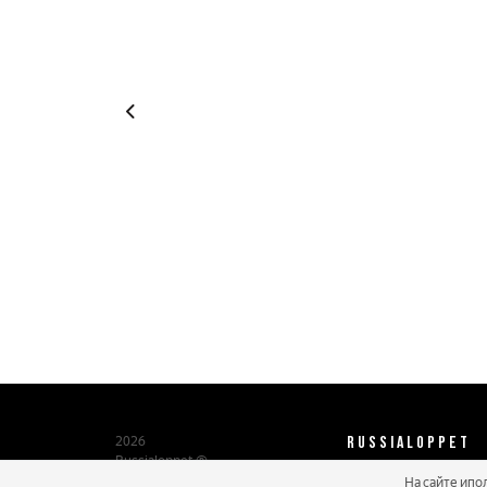
RUSSIALOPPET
2026
Russialoppet ®
Серия лыжных марафонов
На сайте ипо
О нас