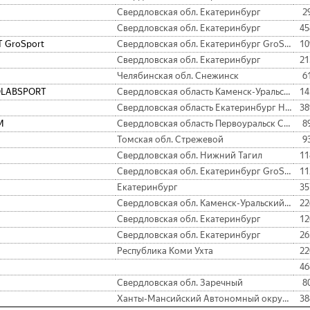
Свердловская обл. Екатеринбург
2
Свердловская обл. Екатеринбург
45
 GroSport
Свердловская обл. Екатеринбург GroSport
10
Свердловская обл. Екатеринбург
21
Челябинская обл. Снежинск
6
OLABSPORT
Свердловская область Каменск-Уральский Prolabsport
14
Свердловская область Екатеринбург Нарния
38
М
Свердловская область Первоуральск СОМ
8
Томская обл. Стрежевой
9
Свердловская обл. Нижний Тагил
11
Свердловская обл. Екатеринбург GroSport
11
Екатеринбург
35
Свердловская обл. Каменск-Уральский ProLabSport
22
Свердловская обл. Екатеринбург
12
Свердловская обл. Екатеринбург
26
Республика Коми Ухта
22
46
Свердловская обл. Заречный
8
Ханты-Мансийский Автономный округ - Югра АО Советский
38