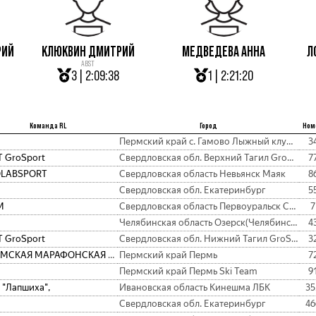
РИЙ
КЛЮКВИН ДМИТРИЙ
МЕДВЕДЕВА АННА
Л
ABST
3 | 2:09:38
1 | 2:21:20
Команда RL
Город
Ном
Пермский край с. Гамово Лыжный клуб «Импульс» с. Гамово
3
 GroSport
Свердловская обл. Верхний Тагил GroSport
7
OLABSPORT
Свердловская область Невьянск Маяк
8
Свердловская обл. Екатеринбург
5
М
Свердловская область Первоуральск СОМ
7
Челябинская область Озерск(Челябинская обл.) росатом "Маяк"
4
 GroSport
Свердловская обл. Нижний Тагил GroSport
3
ПЕРМСКАЯ МАРАФОНСКАЯ КОМАНДА
Пермский край Пермь
7
Пермский край Пермь Ski Team
9
 "Лапшиха",
Ивановская область Кинешма ЛБК
35
Свердловская обл. Екатеринбург
46