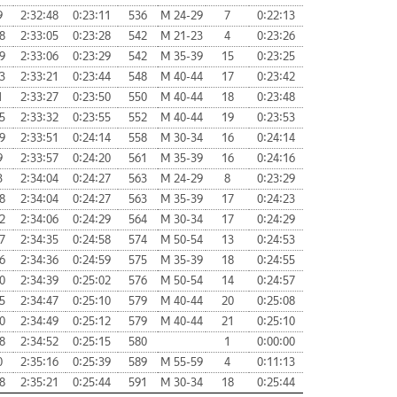
9
2:32:48
0:23:11
536
М 24-29
7
0:22:13
8
2:33:05
0:23:28
542
М 21-23
4
0:23:26
9
2:33:06
0:23:29
542
М 35-39
15
0:23:25
3
2:33:21
0:23:44
548
М 40-44
17
0:23:42
1
2:33:27
0:23:50
550
М 40-44
18
0:23:48
5
2:33:32
0:23:55
552
М 40-44
19
0:23:53
9
2:33:51
0:24:14
558
М 30-34
16
0:24:14
9
2:33:57
0:24:20
561
М 35-39
16
0:24:16
3
2:34:04
0:24:27
563
М 24-29
8
0:23:29
8
2:34:04
0:24:27
563
М 35-39
17
0:24:23
2
2:34:06
0:24:29
564
М 30-34
17
0:24:29
7
2:34:35
0:24:58
574
М 50-54
13
0:24:53
6
2:34:36
0:24:59
575
М 35-39
18
0:24:55
0
2:34:39
0:25:02
576
М 50-54
14
0:24:57
5
2:34:47
0:25:10
579
М 40-44
20
0:25:08
0
2:34:49
0:25:12
579
М 40-44
21
0:25:10
8
2:34:52
0:25:15
580
1
0:00:00
0
2:35:16
0:25:39
589
М 55-59
4
0:11:13
8
2:35:21
0:25:44
591
М 30-34
18
0:25:44