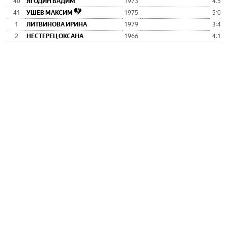
40
ЯГОДИН ВАДИМ
1973
4:59:
41
УШЕВ МАКСИМ
1975
5:05:
1
ЛИТВИНОВА ИРИНА
1979
3:48:
2
НЕСТЕРЕЦ ОКСАНА
1966
4:13: