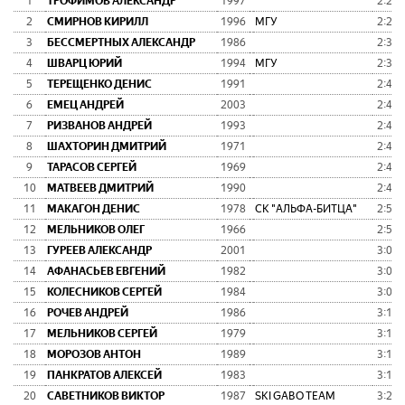
1
ТРОФИМОВ АЛЕКСАНДР
1997
2:25:
2
СМИРНОВ КИРИЛЛ
1996
МГУ
2:26:
3
БЕССМЕРТНЫХ АЛЕКСАНДР
1986
2:37:
4
ШВАРЦ ЮРИЙ
1994
МГУ
2:39:
5
ТЕРЕЩЕНКО ДЕНИС
1991
2:41:
6
ЕМЕЦ АНДРЕЙ
2003
2:42:
7
РИЗВАНОВ АНДРЕЙ
1993
2:46:
8
ШАХТОРИН ДМИТРИЙ
1971
2:47:
9
ТАРАСОВ СЕРГЕЙ
1969
2:48:
10
МАТВЕЕВ ДМИТРИЙ
1990
2:49:
11
МАКАГОН ДЕНИС
1978
СК "АЛЬФА-БИТЦА"
2:57:
12
МЕЛЬНИКОВ ОЛЕГ
1966
2:59:
13
ГУРЕЕВ АЛЕКСАНДР
2001
3:00:
14
АФАНАСЬЕВ ЕВГЕНИЙ
1982
3:02:
15
КОЛЕСНИКОВ СЕРГЕЙ
1984
3:08:
16
РОЧЕВ АНДРЕЙ
1986
3:11:
17
МЕЛЬНИКОВ СЕРГЕЙ
1979
3:15:
18
МОРОЗОВ АНТОН
1989
3:15:
19
ПАНКРАТОВ АЛЕКСЕЙ
1983
3:16:
20
САВЕТНИКОВ ВИКТОР
1987
SKI GABO TEAM
3:22: