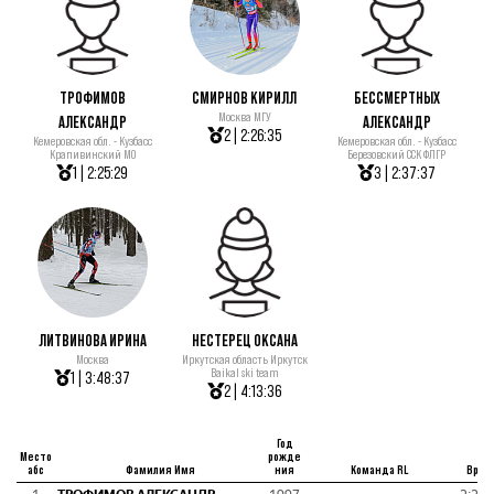
ТРОФИМОВ
СМИРНОВ КИРИЛЛ
БЕССМЕРТНЫХ
Москва МГУ
АЛЕКСАНДР
АЛЕКСАНДР
2 | 2:26:35
Кемеровская обл. - Кузбасс
Кемеровская обл. - Кузбасс
Крапивинский МО
Березовский ССК ФЛГР
1 | 2:25:29
3 | 2:37:37
ЛИТВИНОВА ИРИНА
НЕСТЕРЕЦ ОКСАНА
Москва
Иркутская область Иркутск
Baikal ski team
1 | 3:48:37
2 | 4:13:36
Год
Место
рожде
абс
Фамилия Имя
ния
Команда RL
Врем