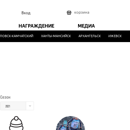
0
корзина
Вход
НАГРАЖДЕНИЕ
МЕДИА
ОВСК-КАМЧАТСКИЙ
ХАНТЫ-МАНСИЙСК
АРХАНГЕЛЬСК
ИЖЕВСК
МА
Сезон
2021