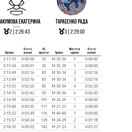
АКУМОВА ЕКАТЕРИНА
ТАРАСЕНКО РАДА
Korea
-
2 | 2:26:43
3 | 2:29:00
Отста
RL
Место в
Отста
Время
вание
пункты
Группа
группе
вание
2:11:33
0:00:00
35
М 30-34
1
0:00:00
2:11:34
0:00:01
35
М 35-39
1
0:00:00
2:13:49
0:02:16
83
М 30-34
2
0:02:16
2:13:49
0:02:16
83
М 30-34
3
0:02:16
2:13:53
0:02:20
85
М 30-34
4
0:02:20
2:14:15
0:02:42
92
М 30-34
5
0:02:42
2:14:39
0:03:06
101
М 24-29
1
0:00:00
2:15:08
0:03:35
111
М 21-23
1
0:00:00
2:15:22
0:03:49
116
М 40-44
1
0:00:00
2:15:57
0:04:24
129
М 24-29
2
0:01:18
2:16:35
0:05:02
142
М 21-23
2
0:01:27