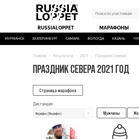
RUSSIALOPPET
МАРАФОНЫ
МУРМАНСК
ЕКАТЕРИНБУРГ
САМАРА
ВОЛОГДА
КАЗАНЬ
ЧУСО
Главная
-
Результаты
-
2021
-
Праздник Севера
ПРАЗДНИК СЕВЕРА 2021 ГОД
Страница марафона
Дистанция
Мужчины
Же
Марафон (Марафон)