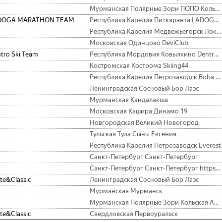
Мурманская Полярные Зори ПОПО Кольская АЭС
DOGA MARATHON TEAM
Республика Карелия Питкяранта LADOGAMARATHONTEAM
Республика Карелия Медвежьегорск Локомотив
Московская Одинцово DeviClub
tro Ski Team
Республика Мордовия Ковылкино Dentro Ski Team
Костромская Кострома Skiing44
Республика Карелия Петрозаводск Boba Fett
Ленинградская Сосновый Бор Лаэс
Мурманская Кандалакша
Московская Кашира Динамо 19
Новгородская Великий Новогород
Тульская Тула Сыны Евгения
Республика Карелия Петрозаводск Everest
Санкт-Петербург Санкт-Петербург
Санкт-Петербург Санкт-Петербург https://temptraining.ru/
te&Classic
Ленинградская Сосновый Бор Лаэс
Мурманская Мурманск
Мурманская Полярные Зори Кольская АЭС
te&Classic
Свердловская Первоуральск