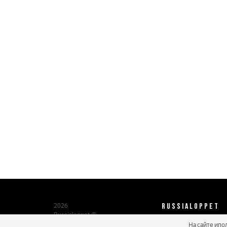
RUSSIALOPPET
2026
Russialoppet ®
Серия лыжных марафонов
На сайте ипо
О нас