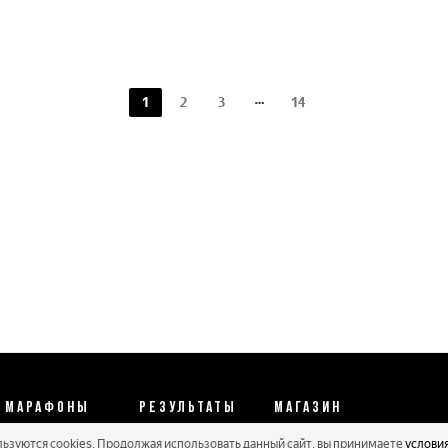
1
2
3
14
МАРАФОНЫ
РЕЗУЛЬТАТЫ
МАГАЗИН
льзуются cookies. Продолжая использовать данный сайт, вы принимаете
услови
Календарь 2026
Протоколы 2025
Реквизиты