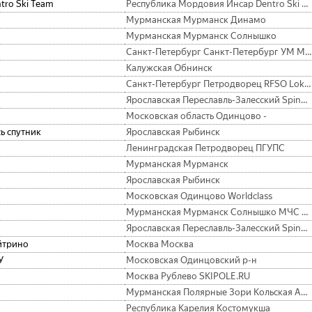
tro Ski Team
Республика Мордовия Инсар Dentro Ski Team
Мурманская Мурманск Динамо
Мурманская Мурманск Солнышко
Санкт-Петербург Санкт-Петербург УМ Метрострой, КЛЛГ
Калужская Обнинск
Санкт-Петербург Петродворец RFSO Lokomotiv SPB
Ярославская Переславль-Залесский Spine team
Московская область Одинцово -
ь спутник
Ярославская Рыбинск
Ленинградская Петродворец ПГУПС
Мурманская Мурманск
Ярославская Рыбинск
Московская Одинцово Worldclass
Мурманская Мурманск Солнышко МЧС России
Ярославская Переславль-Залесский Spine team
йтрино
Москва Москва
У
Московская Одинцовский р-н
Москва Рублево SKIPOLE.RU
Мурманская Полярные Зори Кольская АЭС
Республика Карелия Костомукша