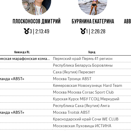
ПЛОСКОНОСОВ ДМИТРИЙ
БУРЯНИНА ЕКАТЕРИНА
АВВ
3 | 2:13:49
1 | 2:26:28
Команда RL
Город
Пермская марафонская команда
Пермский край Пермь 41 регион
Республика Беларусь Боровляны
Саха (Якутия) Пересвет
манда «ABST»
Москва Троицк АВST
Кемеровская Новокузнецк Hard Team
Москва Москва Corsac Sport Club
Курская Курск МБУ ГСОЦ Меркурий
Республика Саха (Якутия) Амга
манда «ABST»
Москва Troitsk ABST
Краснодарский край Сочи WE CLUB
Московская Луховицы ИСТИНА