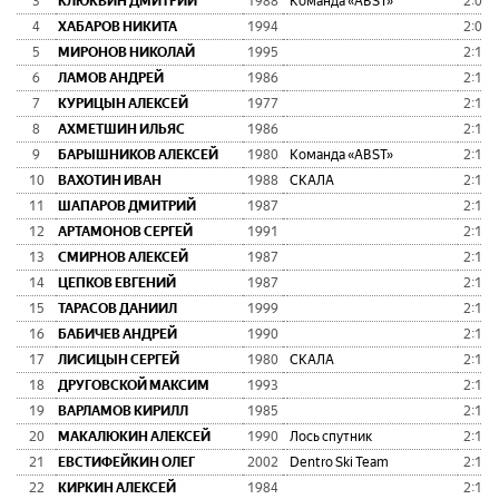
3
КЛЮКВИН ДМИТРИЙ
1988
Команда «ABST»
2:07:
4
ХАБАРОВ НИКИТА
1994
2:08:
5
МИРОНОВ НИКОЛАЙ
1995
2:10:
6
ЛАМОВ АНДРЕЙ
1986
2:11:
7
КУРИЦЫН АЛЕКСЕЙ
1977
2:11:
8
АХМЕТШИН ИЛЬЯС
1986
2:11:
9
БАРЫШНИКОВ АЛЕКСЕЙ
1980
Команда «ABST»
2:11:
10
ВАХОТИН ИВАН
1988
СКАЛА
2:11:
11
ШАПАРОВ ДМИТРИЙ
1987
2:11:
12
АРТАМОНОВ СЕРГЕЙ
1991
2:12:
13
СМИРНОВ АЛЕКСЕЙ
1987
2:12:
14
ЦЕПКОВ ЕВГЕНИЙ
1987
2:12:
15
ТАРАСОВ ДАНИИЛ
1999
2:16:
16
БАБИЧЕВ АНДРЕЙ
1990
2:16:
17
ЛИСИЦЫН СЕРГЕЙ
1980
СКАЛА
2:18:
18
ДРУГОВСКОЙ МАКСИМ
1993
2:18:
19
ВАРЛАМОВ КИРИЛЛ
1985
2:18:
20
МАКАЛЮКИН АЛЕКСЕЙ
1990
Лось спутник
2:18:
21
ЕВСТИФЕЙКИН ОЛЕГ
2002
Dentro Ski Team
2:18:
22
КИРКИН АЛЕКСЕЙ
1984
2:18: