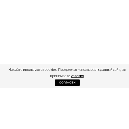
На сайте ипользуются cookies. Продолжая использовать данный сайт, вы
принимаете
условия
СОГЛАСЕН
2026
Russialoppet ®
Серия лыжных марафонов