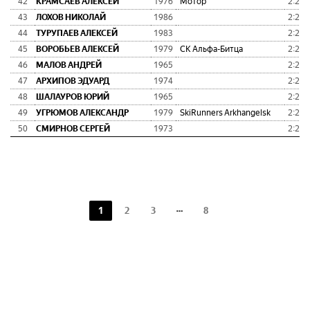
42
КРАМСАЕВ АЛЕКСЕЙ
1976
Мотор
2:26:
43
ЛОХОВ НИКОЛАЙ
1986
2:27:
44
ТУРУПАЕВ АЛЕКСЕЙ
1983
2:27:
45
ВОРОБЬЕВ АЛЕКСЕЙ
1979
СК Альфа-Битца
2:27:
46
МАЛОВ АНДРЕЙ
1965
2:27:
47
АРХИПОВ ЭДУАРД
1974
2:27:
48
ШАЛАУРОВ ЮРИЙ
1965
2:27:
49
УГРЮМОВ АЛЕКСАНДР
1979
SkiRunners Arkhangelsk
2:27:
50
СМИРНОВ СЕРГЕЙ
1973
2:28:
1
2
3
8