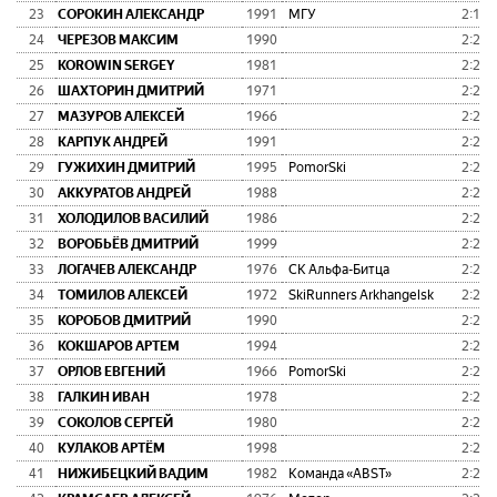
23
СОРОКИН АЛЕКСАНДР
1991
МГУ
2:19:
24
ЧЕРЕЗОВ МАКСИМ
1990
2:20:
25
KOROWIN SERGEY
1981
2:20:
26
ШАХТОРИН ДМИТРИЙ
1971
2:21:
27
МАЗУРОВ АЛЕКСЕЙ
1966
2:21:
28
КАРПУК АНДРЕЙ
1991
2:21:
29
ГУЖИХИН ДМИТРИЙ
1995
PomorSki
2:21:
30
АККУРАТОВ АНДРЕЙ
1988
2:21:
31
ХОЛОДИЛОВ ВАСИЛИЙ
1986
2:22:
32
ВОРОБЬЁВ ДМИТРИЙ
1999
2:22:
33
ЛОГАЧЕВ АЛЕКСАНДР
1976
СК Альфа-Битца
2:22:
34
ТОМИЛОВ АЛЕКСЕЙ
1972
SkiRunners Arkhangelsk
2:23:
35
КОРОБОВ ДМИТРИЙ
1990
2:23:
36
КОКШАРОВ АРТЕМ
1994
2:23:
37
ОРЛОВ ЕВГЕНИЙ
1966
PomorSki
2:23:
38
ГАЛКИН ИВАН
1978
2:25:
39
СОКОЛОВ СЕРГЕЙ
1980
2:26:
40
КУЛАКОВ АРТЁМ
1998
2:26:
41
НИЖИБЕЦКИЙ ВАДИМ
1982
Команда «ABST»
2:26: