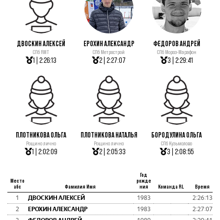
ДВОСКИН АЛЕКСЕЙ
ЕРОХИН АЛЕКСАНДР
ФЕДОРОВ АНДРЕЙ
СПб RMT
СПб Метрострой
СПб Мороз-Марафон
1 | 2:26:13
2 | 2:27:07
3 | 2:29:41
ПЛОТНИКОВА ОЛЬГА
ПЛОТНИКОВА НАТАЛЬЯ
БОРОДУЛИНА ОЛЬГА
Рощино лично
Рощино лично
СПб Кузьмолово
1 | 2:02:09
2 | 2:05:33
3 | 2:08:55
Год
Место
рожде
абс
Фамилия Имя
ния
Команда RL
Время
1
ДВОСКИН АЛЕКСЕЙ
1983
2:26:13
2
ЕРОХИН АЛЕКСАНДР
1983
2:27:07