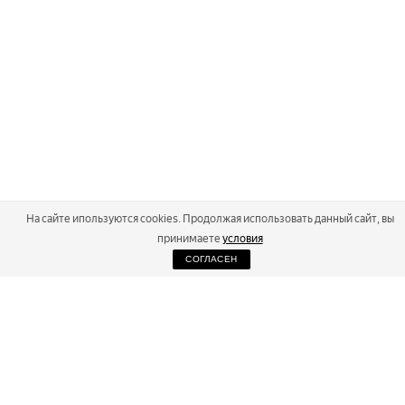
На сайте ипользуются cookies. Продолжая использовать данный сайт, вы
принимаете
условия
СОГЛАСЕН
2026
Russialoppet ®
Серия лыжных марафонов