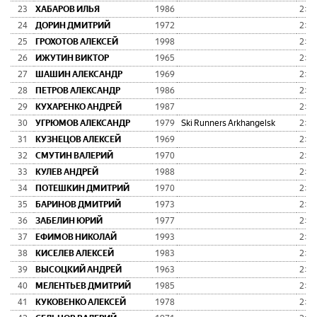
23
ХАБАРОВ ИЛЬЯ
1986
2:37
24
ДОРИН ДМИТРИЙ
1972
2:38
25
ГРОХОТОВ АЛЕКСЕЙ
1998
2:38
26
ИЖУТИН ВИКТОР
1965
2:38
27
ШАШИН АЛЕКСАНДР
1969
2:38
28
ПЕТРОВ АЛЕКСАНДР
1986
2:41
29
КУХАРЕНКО АНДРЕЙ
1987
2:42
30
УГРЮМОВ АЛЕКСАНДР
1979
Ski Runners Arkhangelsk
2:43
31
КУЗНЕЦОВ АЛЕКСЕЙ
1969
2:44
32
СМУТИН ВАЛЕРИЙ
1970
2:44
33
КУЛЕВ АНДРЕЙ
1988
2:45
34
ПОТЕШКИН ДМИТРИЙ
1970
2:45
35
БАРИНОВ ДМИТРИЙ
1973
2:45
36
ЗАБЕЛИН ЮРИЙ
1977
2:45
37
ЕФИМОВ НИКОЛАЙ
1993
2:46
38
КИСЕЛЕВ АЛЕКСЕЙ
1983
2:46
39
ВЫСОЦКИЙ АНДРЕЙ
1963
2:47
40
МЕЛЕНТЬЕВ ДМИТРИЙ
1985
2:49
41
КУКОВЕНКО АЛЕКСЕЙ
1978
2:49