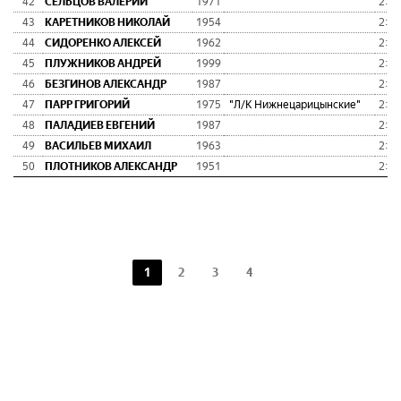
42
СЕЛЬЦОВ ВАЛЕРИЙ
1971
2:51
43
КАРЕТНИКОВ НИКОЛАЙ
1954
2:51
44
СИДОРЕНКО АЛЕКСЕЙ
1962
2:51
45
ПЛУЖНИКОВ АНДРЕЙ
1999
2:52
46
БЕЗГИНОВ АЛЕКСАНДР
1987
2:52
47
ПАРР ГРИГОРИЙ
1975
"Л/К Нижнецарицынские"
2:52
48
ПАЛАДИЕВ ЕВГЕНИЙ
1987
2:52
49
ВАСИЛЬЕВ МИХАИЛ
1963
2:52
50
ПЛОТНИКОВ АЛЕКСАНДР
1951
2:53
1
2
3
4