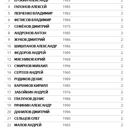
3
ЕРОХИН АЛЕКСАНДР
1983
2:23
4
ГАПОНОВ АЛЕКСЕЙ
1985
2:26
5
ЛЕВЧЕНКО ВЛАДИМИР
1982
2:26
6
ФЕТИСОВ ВЛАДИМИР
1984
2:26
7
СЕМЁНОВ ДМИТРИЙ
1975
2:26
8
АНДРОНОВ АНТОН
1985
2:26
9
ЖУКОВ ДМИТРИЙ
1986
2:28
10
ШИШПАНОВ АЛЕКСАНДР
1986
2:29
11
ФЕДОРОВ АНДРЕЙ
1989
2:30
12
МЯСНИКОВ ЮРИЙ
1968
2:31
13
СМИРНОВ МИХАИЛ
1996
2:32
14
СЕРГЕЕВ АНДРЕЙ
1960
2:33
15
РОДИКОВ ДЕНИС
1989
2:34
16
ВАРЛАМОВ КИРИЛЛ
1985
2:34
17
ЗАБОЙКИН АНДРЕЙ
1976
2:34
18
ГЛАЗУНОВ ДЕНИС
1986
2:34
19
РАЧИНИН АЛЕКСАНДР
1990
2:35
20
ДАНИЛОВ ДМИТРИЙ
1996
2:37
21
СЕЛЬЦОВ ОЛЕГ
1980
2:37
22
МАЛОВ АНДРЕЙ
1965
2:37