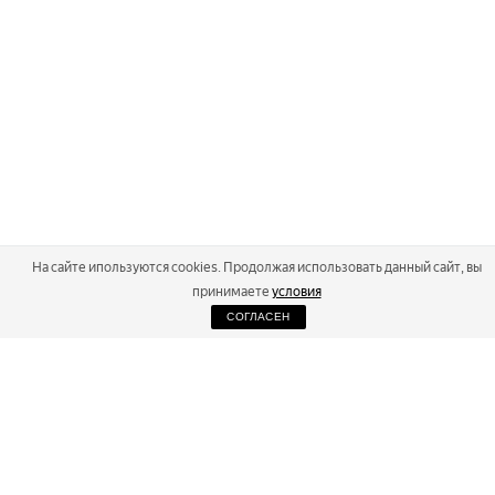
На сайте ипользуются cookies. Продолжая использовать данный сайт, вы
принимаете
условия
СОГЛАСЕН
2026
Russialoppet ®
Серия лыжных марафонов