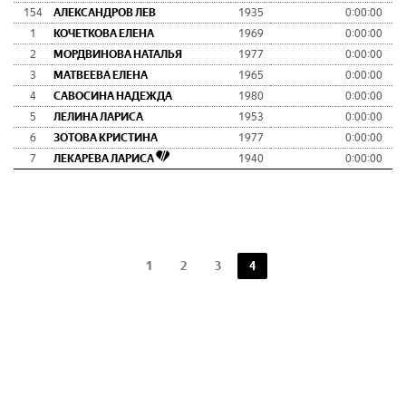
154
АЛЕКСАНДРОВ ЛЕВ
1935
0:00:00
0
1
КОЧЕТКОВА ЕЛЕНА
1969
0:00:00
0
2
МОРДВИНОВА НАТАЛЬЯ
1977
0:00:00
0
3
МАТВЕЕВА ЕЛЕНА
1965
0:00:00
0
4
САВОСИНА НАДЕЖДА
1980
0:00:00
0
5
ЛЕЛИНА ЛАРИСА
1953
0:00:00
0
6
ЗОТОВА КРИСТИНА
1977
0:00:00
0
7
ЛЕКАРЕВА ЛАРИСА
1940
0:00:00
0
1
2
3
4