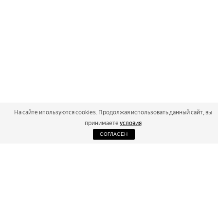
На сайте ипользуются cookies. Продолжая использовать данный сайт, вы
принимаете
условия
СОГЛАСЕН
2026
Russialoppet ®
Серия лыжных марафонов