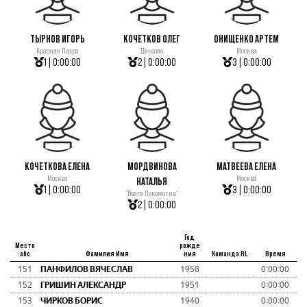
ТЫРНОВ ИГОРЬ
КОЧЕТКОВ ОЛЕГ
ОНИЩЕНКО АРТЕМ
Красная Пахра
Динамо
Москва
1 | 0:00:00
2 | 0:00:00
3 | 0:00:00
КОЧЕТКОВА ЕЛЕНА
МОРДВИНОВА
МАТВЕЕВА ЕЛЕНА
Москва
Москва
НАТАЛЬЯ
1 | 0:00:00
3 | 0:00:00
"Волга Локомотив"
2 | 0:00:00
Год
Место
рожде
абс
Фамилия Имя
ния
Команда RL
Время
151
ПАНФИЛОВ ВЯЧЕСЛАВ
1958
0:00:00
0
152
ГРИШИН АЛЕКСАНДР
1951
0:00:00
0
153
ЧИРКОВ БОРИС
1940
0:00:00
0