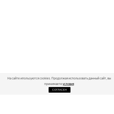
На сайте ипользуются cookies. Продолжая использовать данный сайт, вы
принимаете
условия
СОГЛАСЕН
2026
Russialoppet ®
Серия лыжных марафонов