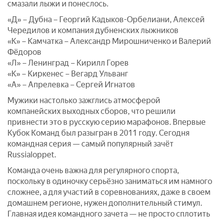
смазали лыжи и понеслось.
«Д» – Дубна – Георгий Кадыков-Орбелиани, Алексей
Чередилов и компания дубненских лыжников
«К» – Камчатка – Александр Мирошниченко и Валерий
Фёдоров
«Л» – Ленинград – Кирилл Горев
«К» – Киркенес – Вегард Ульванг
«А» – Апрелевка – Сергей Игнатов
Мужики настолько зажглись атмосферой
компанейских выходных сборов, что решили
привнести это в русскую серию марафонов. Впервые
Кубок Команд был разыгран в 2011 году. Сегодня
командная серия — самый популярный зачёт
Russialoppet.
Команда очень важна для регулярного спорта,
поскольку в одиночку серьёзно заниматься им намного
сложнее, а для участий в соревнованиях, даже в своем
домашнем регионе, нужен дополнительный стимул.
Главная идея командного зачета — не просто сплотить