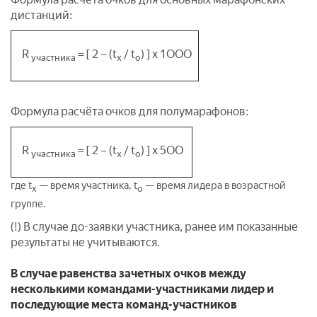
дистанций:
R
= [ 2 – (t
/ t
) ] x 1ООО
участника
х
о
Формула расчёта очков для полумарафонов:
R
= [ 2 – (t
/ t
) ] x 5ОО
участника
х
о
где t
— время участника, t
— время лидера в возрастной
х
о
группе.
(!) В случае до-заявки участника, ранее им показанные
результаты не учитываются.
В случае равенства зачетных очков между
несколькими командами-участниками лидер и
последующие места команд-участников