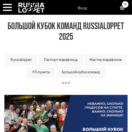
0
Вход
БОЛЬШОЙ КУБОК КОМАНД RUSSIALOPPET
2025
Russialoppet
Паспорт марафонца
Мастер марафонов
РЛ-пункты
Большой кубок команд
Классический кубок команд
Матчевая встреча команд
Малый кубок команд
Кубок мастеров
Суперкубок марафонов
Суперкубок классик
Лотерея лаки лузеров
Онлайн гонки
Вкатка