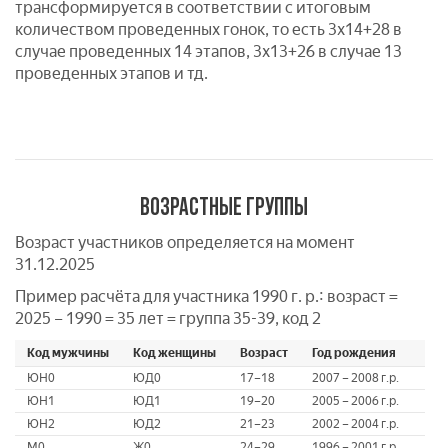
трансформируется в соответствии с итоговым
количеством проведенных гонок, то есть 3х14+28 в
случае проведенных 14 этапов, 3х13+26 в случае 13
проведенных этапов и тд.
ВОЗРАСТНЫЕ ГРУППЫ
Возраст участников определяется на момент
31.12.2025
Пример расчёта для участника 1990 г. р.: возраст =
2025 – 1990 = 35 лет = группа 35-39, код 2
Код мужчины
Код женщины
Возраст
Год рождения
ЮН0
ЮД0
17–18
2007 – 2008 г.р.
ЮН1
ЮД1
19–20
2005 – 2006 г.р.
ЮН2
ЮД2
21–23
2002 – 2004 г.р.
M0
Ж0
24–29
1996 – 2001 г.р.