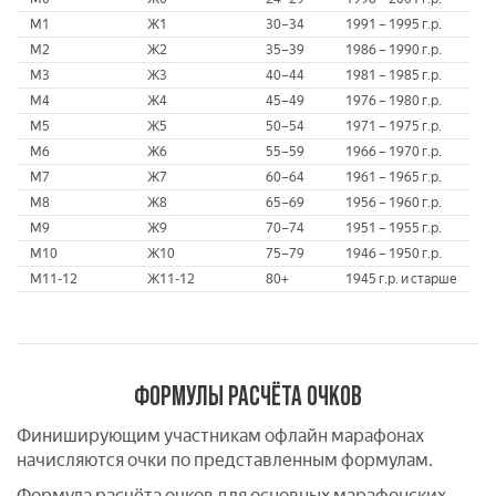
M1
Ж1
30–34
1991 – 1995 г.р.
M2
Ж2
35–39
1986 – 1990 г.р.
M3
Ж3
40–44
1981 – 1985 г.р.
M4
Ж4
45–49
1976 – 1980 г.р.
M5
Ж5
50–54
1971 – 1975 г.р.
M6
Ж6
55–59
1966 – 1970 г.р.
M7
Ж7
60–64
1961 – 1965 г.р.
M8
Ж8
65–69
1956 – 1960 г.р.
M9
Ж9
70–74
1951 – 1955 г.р.
M10
Ж10
75–79
1946 – 1950 г.р.
M11-12
Ж11-12
80+
1945 г.р. и старше
ФОРМУЛЫ РАСЧЁТА ОЧКОВ
Финиширующим участникам офлайн марафонах
начисляются очки по представленным формулам.
Формула расчёта очков для основных марафонских