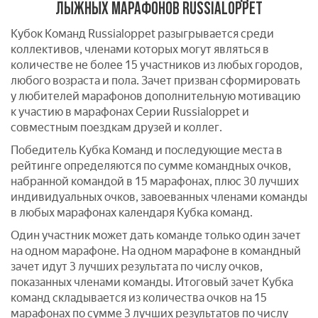
ЛЫЖНЫХ МАРАФОНОВ RUSSIALOPPET
Кубок Команд Russialoppet разыгрывается среди
коллективов, членами которых могут являться в
количестве не более 15 участников из любых городов,
любого возраста и пола. Зачет призван сформировать
у любителей марафонов дополнительную мотивацию
к участию в марафонах Серии Russialoppet и
совместным поездкам друзей и коллег.
Победитель Кубка Команд и последующие места в
рейтинге определяются по сумме командных очков,
набранной командой в 15 марафонах, плюс 30 лучших
индивидуальных очков, завоеванных членами команды
в любых марафонах календаря Кубка команд.
Один участник может дать команде только один зачет
на одном марафоне. На одном марафоне в командный
зачет идут 3 лучших результата по числу очков,
показанных членами команды. Итоговый зачет Кубка
команд складывается из количества очков на 15
марафонах по сумме 3 лучших результатов по числу