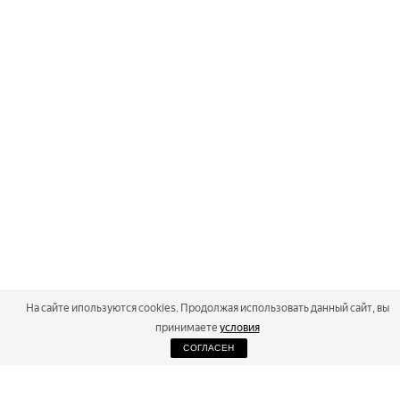
На сайте ипользуются cookies. Продолжая использовать данный сайт, вы
принимаете
условия
СОГЛАСЕН
2026
Russialoppet ®