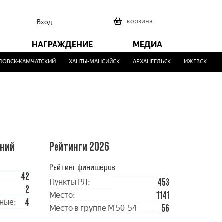
0
корзина
Вход
НАГРАЖДЕНИЕ
МЕДИА
ВСК-КАМЧАТСКИЙ
ХАНТЫ-МАНСИЙСК
АРХАНГЕЛЬСК
ИЖЕВСК
МА
ений
Рейтинги 2026
Рейтинг финишеров
42
453
Пункты РЛ:
2
1141
Место:
4
ные:
56
Место в группе М 50-54