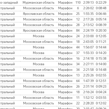
о-западный
Мурманская область
Марафон
110
2:39:13
0:22:29
тральный
Московская область
Марафон
6
2:26:02
0:08:48
тральный
Ярославская область
Марафон
25
1:55:35
0:06:46
тральный
Московская область
Марафон
12
2:17:26
0:05:14
тральный
Московская область
Марафон
28
2:13:52
0:08:39
тральный
Ярославская область
Марафон
84
2:24:19
0:20:30
тральный
Москва
Марафон
24
2:33:00
0:12:05
тральный
Московская область
Марафон
18
2:43:05
0:11:21
тральный
Москва
Марафон
44
1:56:07
0:14:44
тральный
Москва
Марафон
37
1:55:33
0:14:20
тральный
Московская область
Марафон
16
2:14:18
0:15:38
тральный
Москва
Марафон
34
2:27:11
0:14:00
тральный
Московская область
Марафон
34
2:21:58
0:14:48
тральный
Москва
Марафон
13
2:25:26
0:02:55
тральный
Московская область
Марафон
64
1:47:39
0:12:51
тральный
Московская область
Марафон
26
2:31:14
0:09:23
тральный
Москва
Марафон
18
2:16:24
0:04:24
тральный
Московская область
Марафон
11
1:52:12
0:03:55
тральный
Московская область
Марафон
22
2:28:20
0:12:02
тральный
Москва
Марафон
20
2:15:47
0:09:26