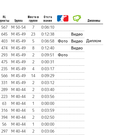
RL
Место в
Отста
пункты
Группа
группе
вание
Дипломы
567
М 50-54
7
0:06:10
645
М 45-49
23
0:12:38
Видео
Диплом
403
М 45-49
5
0:06:58
Фото
Видео
474
М 45-49
8
0:12:40
Видео
293
М 45-49
2
0:09:51
Фото
475
М 45-49
2
0:00:31
235
М 45-49
4
0:03:17
566
М 45-49
14
0:09:29
331
М 45-49
2
0:03:12
289
М 40-44
2
0:03:40
223
М 40-44
2
0:03:56
63
М 40-44
1
0:00:00
316
М 40-44
5
0:03:59
394
М 40-44
2
0:02:50
56
М 40-44
1
0:00:00
297
М 40-44
2
0:03:06