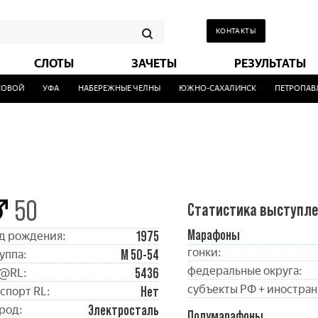
КОНТАКТЫ
СЛОТЫ
ЗАЧЕТЫ
РЕЗУЛЬТАТЫ
ВОЙ
УФА
НАБЕРЕЖНЫЕ ЧЕЛНЫ
ЮЖНО-САХАЛИНСК
ПЕТРОПАВЛО
50
Статистика выступл
Марафоны
1975
д рождения:
гонки:
М 50-54
уппа:
федеральные округа:
5436
@RL:
субъекты РФ + иностран
Нет
спорт RL:
Электросталь
род:
Полумарафоны