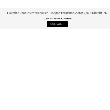
На сайте ипользуются cookies. Продолжая использовать данный сайт, вы
принимаете
условия
СОГЛАСЕН
2026
Russialoppet ®
Серия лыжных марафонов
RUSSIALOPPET
МАРАФОНЫ
РЕЗУЛЬТАТЫ
МАГАЗИН