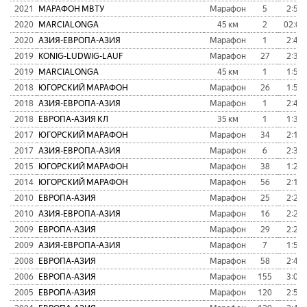
2021
МАРАФОН МВТУ
Марафон
5
2:51:
2020
MARCIALONGA
45 км
2
02:08
2020
АЗИЯ-ЕВРОПА-АЗИЯ
Марафон
1
2:46:
2019
KONIG-LUDWIG-LAUF
Марафон
27
2:30:
2019
MARCIALONGA
45 км
1
1:59:
2018
ЮГОРСКИЙ МАРАФОН
Марафон
26
1:59:
2018
АЗИЯ-ЕВРОПА-АЗИЯ
Марафон
1
2:40:
2018
ЕВРОПА-АЗИЯ КЛ
35 км
1
1:32:
2017
ЮГОРСКИЙ МАРАФОН
Марафон
34
2:12:
2017
АЗИЯ-ЕВРОПА-АЗИЯ
Марафон
6
2:31:
2015
ЮГОРСКИЙ МАРАФОН
Марафон
38
1:24:
2014
ЮГОРСКИЙ МАРАФОН
Марафон
56
2:11:
2010
ЕВРОПА-АЗИЯ
Марафон
25
2:20:
2010
АЗИЯ-ЕВРОПА-АЗИЯ
Марафон
16
2:27:
2009
ЕВРОПА-АЗИЯ
Марафон
29
2:27:
2009
АЗИЯ-ЕВРОПА-АЗИЯ
Марафон
7
1:54:
2008
ЕВРОПА-АЗИЯ
Марафон
58
2:41:
2006
ЕВРОПА-АЗИЯ
Марафон
155
3:02:
2005
ЕВРОПА-АЗИЯ
Марафон
120
2:51: