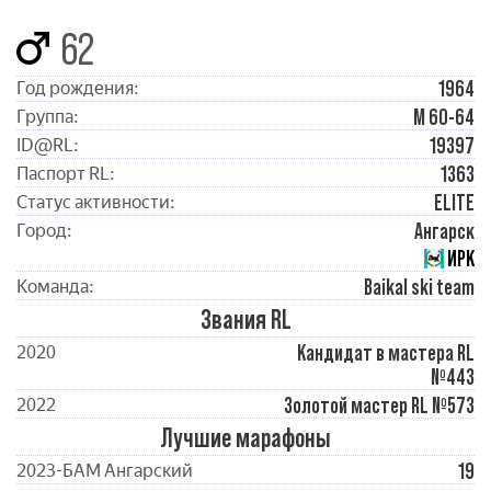
62
1964
Год рождения:
М 60-64
Группа:
19397
ID@RL:
1363
Паспорт RL:
ELITE
Статус активности:
Ангарск
Город:
ИРК
Baikal ski team
Команда:
Звания RL
Кандидат в мастера RL
2020
№443
Золотой мастер RL №573
2022
Лучшие марафоны
19
2023-БАМ Ангарский