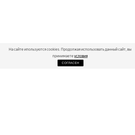
На сайте ипользуются cookies. Продолжая использовать данный сайт, вы
принимаете
условия
СОГЛАСЕН
2026
Russialoppet ®
Серия лыжных марафонов
RUSSIALOPPET
МАРАФОНЫ