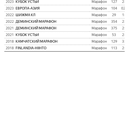
2023
КУБОК УСТЬИ
Марафон
127
2:41
2023
ЕВРОПА-АЗИЯ
Марафон
104
02:5
2022
ШИЖМА КЛ
Марафон
29
1:47
2022
ДЕМИНСКИЙ МАРАФОН
Марафон
354
2:14
2021
ДЕМИНСКИЙ МАРАФОН
Марафон
375
2:24
2021
КУБОК УСТЬИ
Марафон
53
2:52
2018
КАМЧАТСКИЙ МАРАФОН
Марафон
129
3:23
2018
FINLANDIA-HIIHTO
Марафон
113
2:47