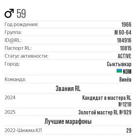
59
1966
Год рождения:
М 60-64
Группа:
184916
ID@RL:
10815
Паспорт RL:
ACTIVE
Статус активности:
Сыктывкар
Город:
КОМ
Винёв
Команда:
Звания RL
Кандидат в мастера RL
2024
№1218
Золотой мастер RL №929
2025
Лучшие марафоны
29
2022-Шижма КЛ