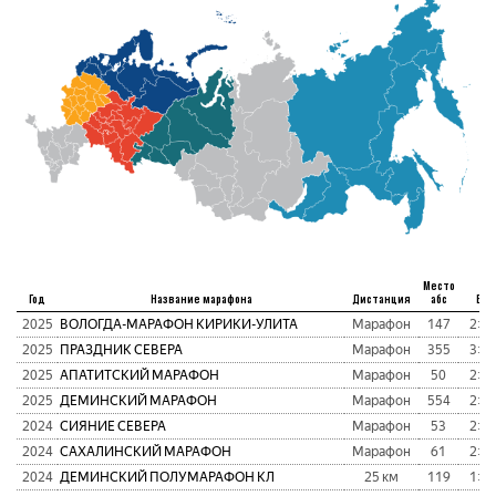
Место
Год
Название марафона
Дистанция
абс
Вре
2025
ВОЛОГДА-МАРАФОН КИРИКИ-УЛИТА
Марафон
147
2:00
2025
ПРАЗДНИК СЕВЕРА
Марафон
355
3:07
2025
АПАТИТСКИЙ МАРАФОН
Марафон
50
2:44
2025
ДЕМИНСКИЙ МАРАФОН
Марафон
554
2:21
2024
СИЯНИЕ СЕВЕРА
Марафон
53
2:43
2024
САХАЛИНСКИЙ МАРАФОН
Марафон
61
2:57
2024
ДЕМИНСКИЙ ПОЛУМАРАФОН КЛ
25 км
119
1:11