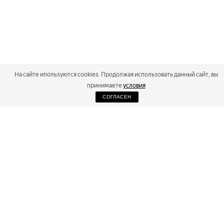
На сайте ипользуются cookies. Продолжая использовать данный сайт, вы
принимаете
условия
СОГЛАСЕН
2026
Russialoppet ®
Серия лыжных марафонов
RUSSIALOPPET
МАРАФОНЫ
РЕЗУЛЬТАТЫ