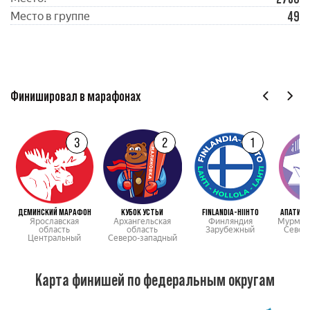
49
Место в группе
Финишировал в марафонах
3
2
1
ДЕМИНСКИЙ МАРАФОН
КУБОК УСТЬИ
FINLANDIA-HIIHTO
АПАТИТС
Ярославская
Архангельская
Финляндия
Мурманс
область
область
Зарубежный
Север
Центральный
Северо-западный
Карта финишей по федеральным округам