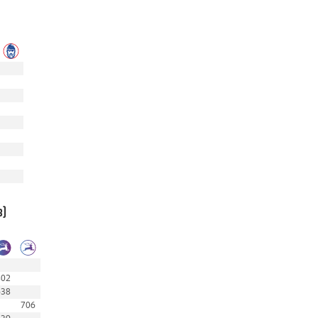
в)
802
638
706