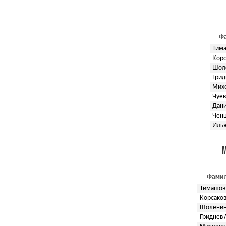
Ф
Тима
Корс
Шоле
Грид
Михе
Чуев
Дани
Ченц
Илья
М
Фамил
Тимашов
Корсаков
Шоленин
Гриднев 