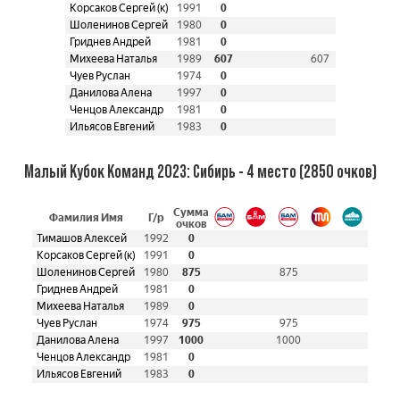
Корсаков Сергей (к)
1991
0
Шоленинов Сергей
1980
0
Гриднев Андрей
1981
0
Михеева Наталья
1989
607
607
Чуев Руслан
1974
0
Данилова Алена
1997
0
Ченцов Александр
1981
0
Ильясов Евгений
1983
0
Малый Кубок Команд 2023: Сибирь - 4 место (2850 очков)
Сумма
Фамилия Имя
Г/р
очков
Тимашов Алексей
1992
0
Корсаков Сергей (к)
1991
0
Шоленинов Сергей
1980
875
875
Гриднев Андрей
1981
0
Михеева Наталья
1989
0
Чуев Руслан
1974
975
975
Данилова Алена
1997
1000
1000
Ченцов Александр
1981
0
Ильясов Евгений
1983
0