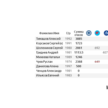
Сумма
Фамилия Имя
Г/р
очков
Тимашов Алексей
1992
3885
Корсаков Сергей (к)
1991
1723
Шоленинов Сергей
1980
2061
692
Гриднев Андрей
1981
1113.5
407
Михеева Наталья
1989
1246
Чуев Руслан
1974
2368
649
Данилова Алена
1997
500
Ченцов Александр
1981
0
Ильясов Евгений
1983
0