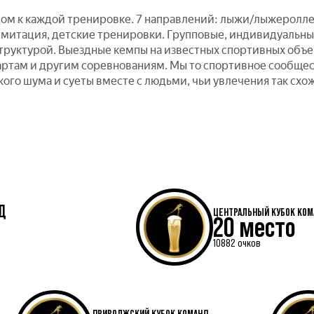
ом к каждой тренировке. 7 направлений: лыжи/лыжеролле
имитация, детские тренировки. Групповые, индивидуальн
труктурой. Выездные кемпы на известных спортивных объе
артам и другим соревнованиям. Мы то спортивное сообще
кого шума и суеты вместе с людьми, чьи увлечения так сх
Д
ЦЕНТРАЛЬНЫЙ КУБОК КО
20 место
10882 очков
ПРИВОЛЖСКИЙ КУБОК КОМАНД