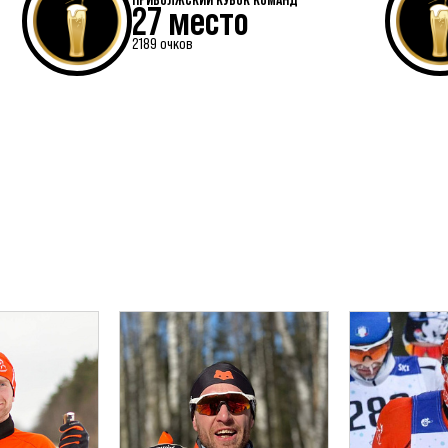
27 место
2189 очков