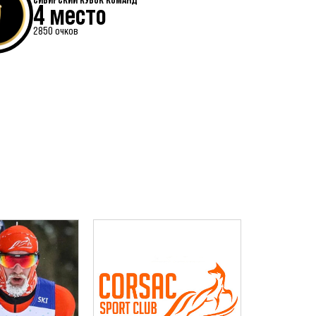
4 место
2850 очков