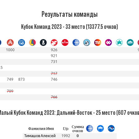
Результаты команды
Кубок Команд 2023 - 33 место (13377.5 очков)
1000
926
921
731
.5
717
749
873
746
709
766
Малый Кубок Команд 2023: Дальний-Восток - 25 место (607 очков
Сумма
Фамилия Имя
Г/р
очков
Тимашов Алексей
1992
0