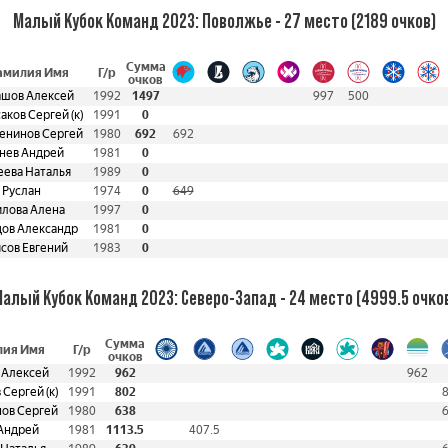
Малый Кубок Команд 2023: Поволжье - 27 место (2189 очков)
Сумма
амилия Имя
Г/р
очков
шов Алексей
1992
1497
997
500
аков Сергей (к)
1991
0
нинов Сергей
1980
692
692
нев Андрей
1981
0
ева Наталья
1989
0
 Руслан
1974
0
649
лова Алена
1997
0
ов Александр
1981
0
сов Евгений
1983
0
алый Кубок Команд 2023: Северо-Запад - 24 место (4999.5 очко
Сумма
ия Имя
Г/р
очков
 Алексей
1992
962
962
 Сергей (к)
1991
802
ов Сергей
1980
638
Андрей
1981
1113.5
407.5