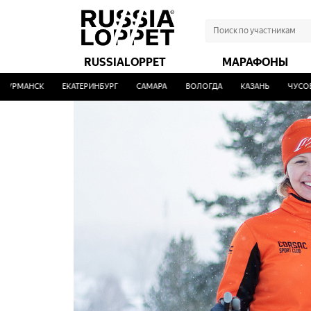
RUSSIALOPPET
МАРАФОНЫ
АНСК
ЕКАТЕРИНБУРГ
САМАРА
ВОЛОГДА
КАЗАНЬ
ЧУСОВОЙ