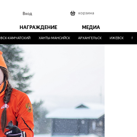
0
корзина
Вход
НАГРАЖДЕНИЕ
МЕДИА
КАМЧАТСКИЙ
ХАНТЫ-МАНСИЙСК
АРХАНГЕЛЬСК
ИЖЕВСК
МАЛИНО