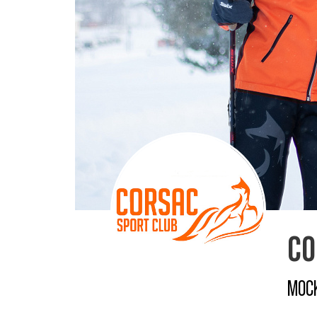
CO
МОС