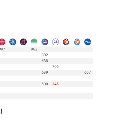
997
962
802
638
706
639
607
500
345
)