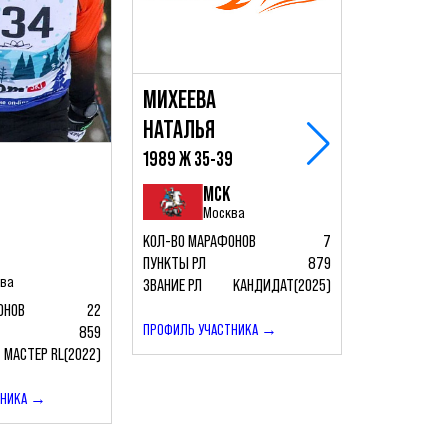
МИХЕЕВА
ЧУЕВ
НАТАЛЬЯ
РУСЛАН
1989 Ж 35-39
1974 М 50-
МСК
М
Москва
Мо
9
КОЛ-ВО МАРАФОНОВ
7
КОЛ-ВО МАР
ПУНКТЫ РЛ
879
ПУНКТЫ РЛ
ква
ЗВАНИЕ РЛ
КАНДИДАТ(2025)
ЗВАНИЕ РЛ
ОНОВ
22
ПРОФИЛЬ УЧАСТНИКА →
ПРОФИЛЬ УЧ
859
МАСТЕР RL(2022)
ТНИКА →