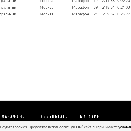
тральный
Москва
Марафон
12
2:14:58
0:09:20
тральный
Москва
Марафон
39
2:48:54
0:24:03
тральный
Москва
Марафон
24
2:59:37
0:23:27
МАРАФОНЫ
РЕЗУЛЬТАТЫ
МАГАЗИН
льзуются cookies. Продолжая использовать данный сайт, вы принимаете
услови
Календарь 2026
Протоколы 2025
Реквизиты