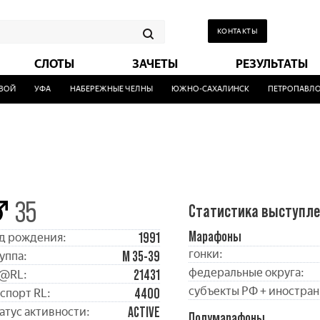
КОНТАКТЫ
СЛОТЫ
ЗАЧЕТЫ
РЕЗУЛЬТАТЫ
Й
УФА
НАБЕРЕЖНЫЕ ЧЕЛНЫ
ЮЖНО-САХАЛИНСК
ПЕТРОПАВЛОВС
35
Статистика выступл
Марафоны
1991
д рождения:
гонки:
М 35-39
уппа:
федеральные округа:
21431
@RL:
субъекты РФ + иностран
4400
спорт RL:
ACTIVE
атус активности:
Полумарафоны