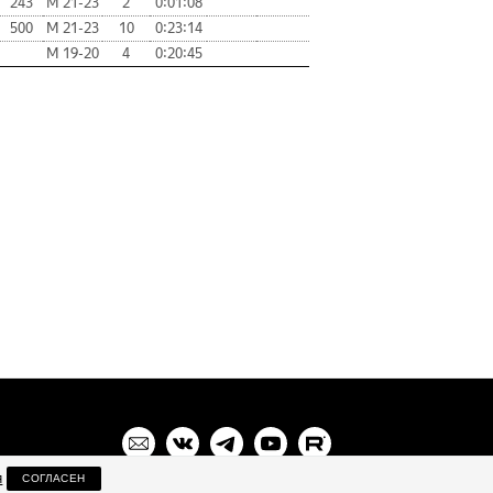
243
М 21-23
2
0:01:08
500
М 21-23
10
0:23:14
М 19-20
4
0:20:45
я
СОГЛАСЕН