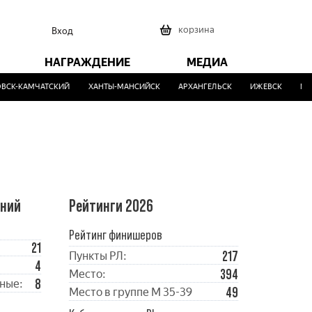
0
корзина
Вход
НАГРАЖДЕНИЕ
МЕДИА
К-КАМЧАТСКИЙ
ХАНТЫ-МАНСИЙСК
АРХАНГЕЛЬСК
ИЖЕВСК
МАЛИ
ений
Рейтинги 2026
Рейтинг финишеров
21
217
Пункты РЛ:
4
394
Место:
8
ные:
49
Место в группе М 35-39