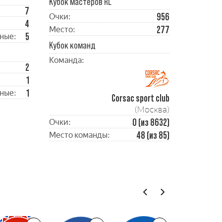
Кубок мастеров RL
7
956
Очки:
4
277
Место:
5
ные:
Кубок команд
Команда:
2
1
1
ные:
Corsac sport club
(Москва)
0 (из 8632)
Очки:
48 (из 85)
Место команды: