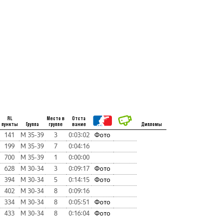
RL
Место в
Отста
пункты
Группа
группе
вание
Дипломы
141
М 35-39
3
0:03:02
Фото
199
М 35-39
7
0:04:16
700
М 35-39
1
0:00:00
628
М 30-34
3
0:09:17
Фото
394
М 30-34
5
0:14:15
Фото
402
М 30-34
8
0:09:16
334
М 30-34
8
0:05:51
Фото
433
М 30-34
8
0:16:04
Фото