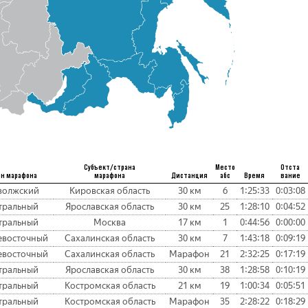
Субъект/страна
Место
Отста
он марафона
марафона
Дистанция
абс
Время
вание
волжский
Кировская область
30 км
6
1:25:33
0:03:08
тральный
Ярославская область
30 км
25
1:28:10
0:04:52
тральный
Москва
17 км
1
0:44:56
0:00:00
евосточный
Сахалинская область
30 км
7
1:43:18
0:09:19
евосточный
Сахалинская область
Марафон
21
2:32:25
0:17:19
тральный
Ярославская область
30 км
38
1:28:58
0:10:19
тральный
Костромская область
21 км
19
1:00:34
0:05:51
тральный
Костромская область
Марафон
35
2:28:22
0:18:29