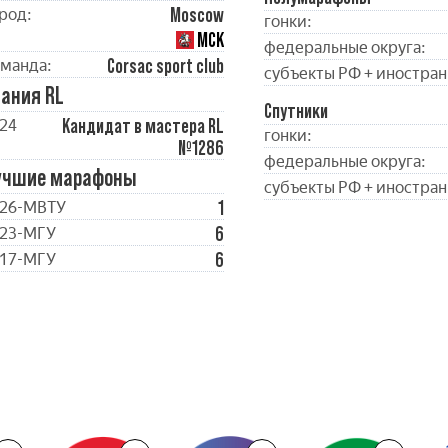
Moscow
род:
гонки:
МСК
федеральные округа:
Corsac sport club
манда:
субъекты РФ + иностран
ания RL
Спутники
Кандидат в мастера RL
24
гонки:
№1286
федеральные округа:
учшие марафоны
субъекты РФ + иностран
1
26-МВТУ
6
23-МГУ
6
17-МГУ