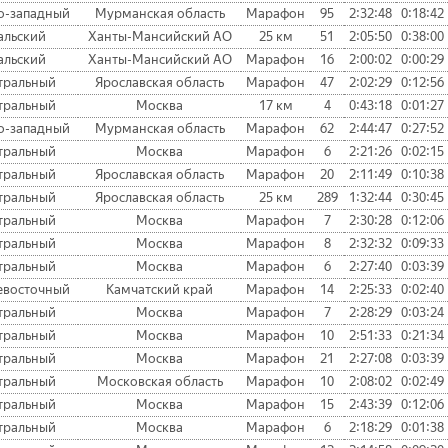
о-западный
Мурманская область
Марафон
95
2:32:48
0:18:42
альский
Ханты-Мансийский АО
25 км
51
2:05:50
0:38:00
альский
Ханты-Мансийский АО
Марафон
16
2:00:02
0:00:29
тральный
Ярославская область
Марафон
47
2:02:29
0:12:56
тральный
Москва
17 км
4
0:43:18
0:01:27
о-западный
Мурманская область
Марафон
62
2:44:47
0:27:52
тральный
Москва
Марафон
6
2:21:26
0:02:15
тральный
Ярославская область
Марафон
20
2:11:49
0:10:38
тральный
Ярославская область
25 км
289
1:32:44
0:30:45
тральный
Москва
Марафон
7
2:30:28
0:12:06
тральный
Москва
Марафон
8
2:32:32
0:09:33
тральный
Москва
Марафон
6
2:27:40
0:03:39
евосточный
Камчатский край
Марафон
14
2:25:33
0:02:40
тральный
Москва
Марафон
7
2:28:29
0:03:24
тральный
Москва
Марафон
10
2:51:33
0:21:34
тральный
Москва
Марафон
21
2:27:08
0:03:39
тральный
Московская область
Марафон
10
2:08:02
0:02:49
тральный
Москва
Марафон
15
2:43:39
0:12:06
тральный
Москва
Марафон
6
2:18:29
0:01:38