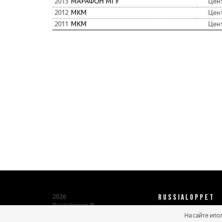
2013
МАРАФОН МГУ
Цен
2012
МКМ
Цен
2011
МКМ
Цен
RUSSIALOPPET
2026
Russialoppet ®
Серия лыжных марафонов
На сайте ипо
О нас