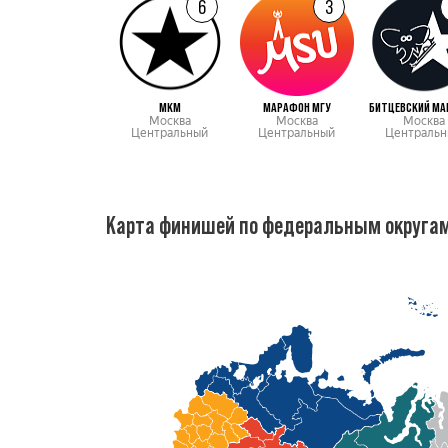
6
3
МКМ
МАРАФОН МГУ
БИТЦЕВСКИЙ МА
Москва
Москва
Москва
Центральный
Центральный
Центральн
Карта финишей по федеральным округа