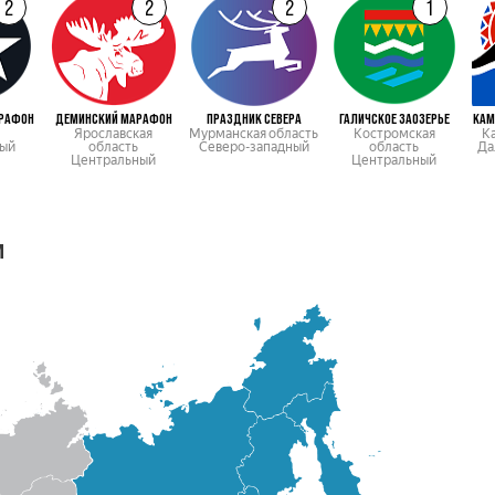
2
2
2
1
РАФОН
ДЕМИНСКИЙ МАРАФОН
ПРАЗДНИК СЕВЕРА
ГАЛИЧСКОЕ ЗАОЗЕРЬЕ
КАМ
Ярославская
Мурманская область
Костромская
К
ый
область
Северо-западный
область
Да
Центральный
Центральный
м