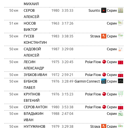
МИХАИЛ
50 км
СЕРОВ
1980
3:35:33
Suunto
Скрин
АЛЕКСЕЙ
51 км
НОСОВ
1963
3:17:26
Скрин
ВИКТОР
50 км
ГУСЕВ
1983
3:38:35
Strava
Скрин
КОНСТАНТИН
50 км
САДОВОЙ
1987
3:29:08
Скрин
АЛЕКСЕЙ
50 км
ЛЕСИН
1975
3:20:45
Polar Flow
Скрин
АЛЕКСАНДР
50 км
ЗУБКОВ ИВАН
1972
2:59:21
Polar Flow
Скрин
50 км
БУБНОВ
1976
3:28:49
Garmin Connect
Скрин
ПАВЕЛ
50 км
КРУПНОВ
1976
3:15:23
Polar Flow
Скрин
ЕВГЕНИЙ
50 км
СЕРОВ АНТОН
1980
3:53:38
Polar Flow
Скрин
50 км
ВЛАДЫКИН
1988
2:47:04
Скрин
ИВАН
50 км
НУГУМАНОВ
1979
3:29:38
Strava
Скрин