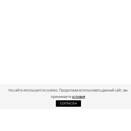
На сайте ипользуются cookies. Продолжая использовать данный сайт, вы
принимаете
условия
СОГЛАСЕН
2026
Russialoppet ®
Серия лыжных марафонов