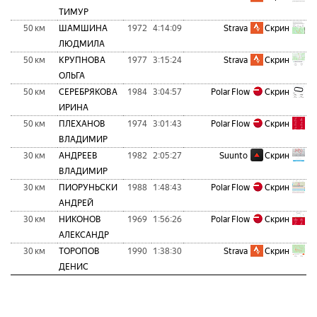
ТИМУР
50 км
ШАМШИНА
1972
4:14:09
Strava
Скрин
ЛЮДМИЛА
50 км
КРУПНОВА
1977
3:15:24
Strava
Скрин
ОЛЬГА
50 км
СЕРЕБРЯКОВА
1984
3:04:57
Polar Flow
Скрин
ИРИНА
50 км
ПЛЕХАНОВ
1974
3:01:43
Polar Flow
Скрин
ВЛАДИМИР
30 км
АНДРЕЕВ
1982
2:05:27
Suunto
Скрин
ВЛАДИМИР
30 км
ПИОРУНЬСКИ
1988
1:48:43
Polar Flow
Скрин
АНДРЕЙ
30 км
НИКОНОВ
1969
1:56:26
Polar Flow
Скрин
АЛЕКСАНДР
30 км
ТОРОПОВ
1990
1:38:30
Strava
Скрин
ДЕНИС