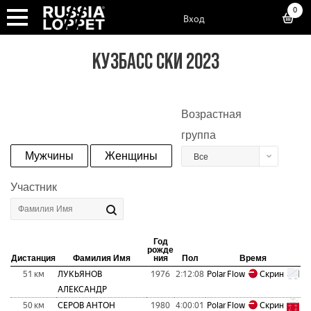
0
Вход
КУЗБАСС СКИ 2023
Возрастная
группа
Мужчины
Женщины
Все
Участник
Год
рожде
Дистанция
Фамилия Имя
ния
Пол
Время
51 км
ЛУКЬЯНОВ
1976
2:12:08
Polar Flow
Скрин
АЛЕКСАНДР
50 км
СЕРОВ АНТОН
1980
4:00:01
Polar Flow
Скрин