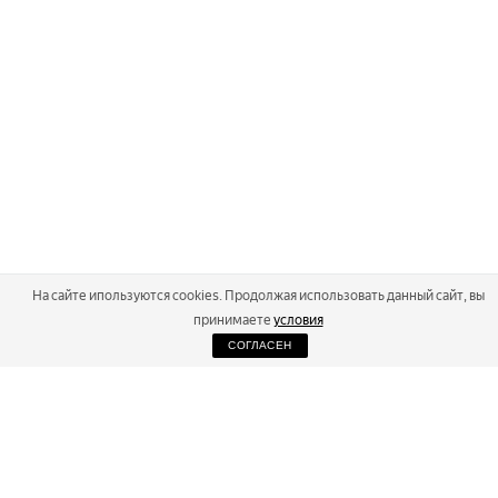
На сайте ипользуются cookies. Продолжая использовать данный сайт, вы
принимаете
условия
СОГЛАСЕН
2026
Russialoppet ®
Серия лыжных марафонов