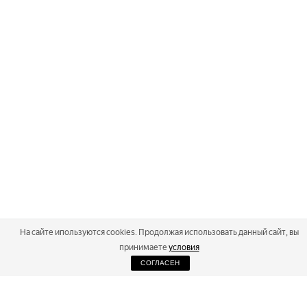
На сайте ипользуются cookies. Продолжая использовать данный сайт, вы
принимаете
условия
СОГЛАСЕН
2026
Russialoppet ®
Серия лыжных марафонов