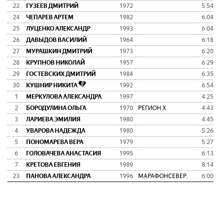
22
ГУЗЕЕВ ДМИТРИЙ
1972
5:54:5
24
ЧЕПАРЕВ АРТЕМ
1982
6:04:4
25
ЛУЦЕНКО АЛЕКСАНДР
1993
6:04:4
26
ДАВЫДОВ ВАСИЛИЙ
1964
6:18:3
27
МУРАШКИН ДМИТРИЙ
1973
6:20:2
28
КРУПНОВ НИКОЛАЙ
1957
6:29:0
29
ГОСТЕВСКИХ ДМИТРИЙ
1984
6:35:0
30
КУШНИР НИКИТА
1992
6:54:4
1
МЕРКУЛОВА АЛЕКСАНДРА
1997
4:25:4
2
БОРОДУЛИНА ОЛЬГА
1970
РЕГИОН Х
4:43:4
3
ЛАРИЕВА ЭМИЛИЯ
1980
4:45:2
4
УВАРОВА НАДЕЖДА
1980
5:26:3
5
ПОНОМАРЕВА ВЕРА
1979
5:27:0
6
ГОЛОВАЧЕВА АНАСТАСИЯ
1995
6:13:3
7
КРЕТОВА ЕВГЕНИЯ
1989
8:14:5
23
ПАНОВА АЛЕКСАНДРА
1996
МАРАФОНСЕВЕР.
6:00:3