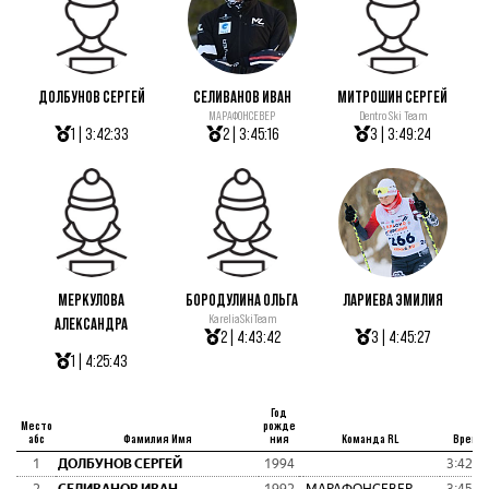
ДОЛБУНОВ СЕРГЕЙ
СЕЛИВАНОВ ИВАН
МИТРОШИН СЕРГЕЙ
МАРАФОНСЕВЕР
Dentro Ski Team
1 | 3:42:33
2 | 3:45:16
3 | 3:49:24
МЕРКУЛОВА
БОРОДУЛИНА ОЛЬГА
ЛАРИЕВА ЭМИЛИЯ
KareliaSkiTeam
АЛЕКСАНДРА
2 | 4:43:42
3 | 4:45:27
1 | 4:25:43
Год
Место
рожде
абс
Фамилия Имя
ния
Команда RL
Время
1
ДОЛБУНОВ СЕРГЕЙ
1994
3:42:3