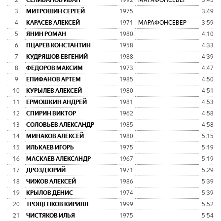
2
СЕЛИВАНОВ ИВАН
1992
МАРАФОНСЕВЕР
3:45:1
3
МИТРОШИН СЕРГЕЙ
1975
3:49:2
4
КАРАСЕВ АЛЕКСЕЙ
1971
МАРАФОНСЕВЕР
3:59:5
5
ЯНИН РОМАН
1980
4:10:1
6
ПЦАРЕВ КОНСТАНТИН
1958
4:33:1
7
КУДРЯШОВ ЕВГЕНИЙ
1988
4:39:5
8
ФЕДОРОВ МАКСИМ
1973
4:47:1
9
ЕПИФАНОВ АРТЕМ
1985
4:50:1
10
КУРЫЛЕВ АЛЕКСЕЙ
1980
4:51:4
11
ЕРМОШКИН АНДРЕЙ
1981
4:53:5
12
СПИРИН ВИКТОР
1962
4:58:0
13
СОЛОВЬЕВ АЛЕКСАНДР
1985
4:58:5
14
МИНАКОВ АЛЕКСЕЙ
1980
5:15:5
15
ИЛЬКАЕВ ИГОРЬ
1975
5:19:1
16
МАСКАЕВ АЛЕКСАНДР
1967
5:19:1
17
ДРОЗД ЮРИЙ
1971
5:29:3
18
ЧИЖОВ АЛЕКСЕЙ
1986
5:39:2
19
КРЫЛОВ ДЕНИС
1974
5:39:4
20
ТРОЩЕНКОВ КИРИЛЛ
1999
5:52:5
21
ЧИСТЯКОВ ИЛЬЯ
1975
5:54:2