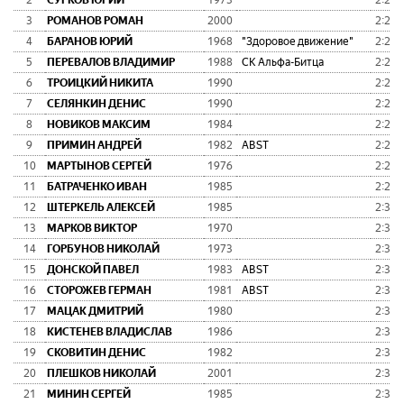
2
СУРКОВ ЮРИЙ
1973
2:21:
3
РОМАНОВ РОМАН
2000
2:22:
4
БАРАНОВ ЮРИЙ
1968
"Здоровое движение"
2:25:
5
ПЕРЕВАЛОВ ВЛАДИМИР
1988
СК Альфа-Битца
2:25:
6
ТРОИЦКИЙ НИКИТА
1990
2:26:
7
СЕЛЯНКИН ДЕНИС
1990
2:27:
8
НОВИКОВ МАКСИМ
1984
2:27:
9
ПРИМИН АНДРЕЙ
1982
ABST
2:27:
10
МАРТЫНОВ СЕРГЕЙ
1976
2:27:
11
БАТРАЧЕНКО ИВАН
1985
2:28:
12
ШТЕРКЕЛЬ АЛЕКСЕЙ
1985
2:33:
13
МАРКОВ ВИКТОР
1970
2:33:
14
ГОРБУНОВ НИКОЛАЙ
1973
2:33:
15
ДОНСКОЙ ПАВЕЛ
1983
ABST
2:33:
16
СТОРОЖЕВ ГЕРМАН
1981
ABST
2:33:
17
МАЦАК ДМИТРИЙ
1980
2:34:
18
КИСТЕНЕВ ВЛАДИСЛАВ
1986
2:35:
19
СКОВИТИН ДЕНИС
1982
2:36:
20
ПЛЕШКОВ НИКОЛАЙ
2001
2:37:
21
МИНИН СЕРГЕЙ
1985
2:37: