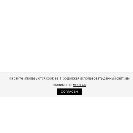
На сайте ипользуются cookies. Продолжая использовать данный сайт, вы
принимаете
условия
СОГЛАСЕН
2026
Russialoppet ®
Серия лыжных марафонов