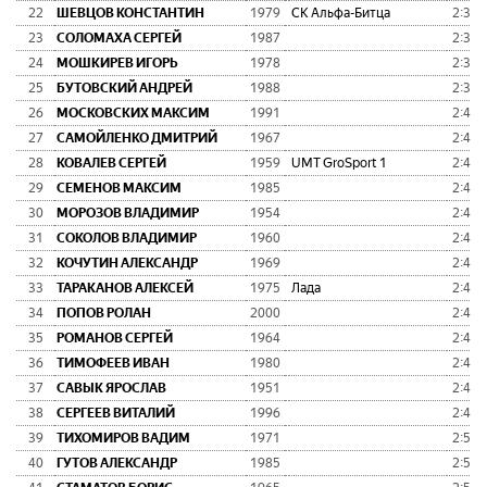
22
ШЕВЦОВ КОНСТАНТИН
1979
СК Альфа-Битца
2:37:
23
СОЛОМАХА СЕРГЕЙ
1987
2:39:
24
МОШКИРЕВ ИГОРЬ
1978
2:39:
25
БУТОВСКИЙ АНДРЕЙ
1988
2:39:
26
МОСКОВСКИХ МАКСИМ
1991
2:40:
27
САМОЙЛЕНКО ДМИТРИЙ
1967
2:42:
28
КОВАЛЕВ СЕРГЕЙ
1959
UMT GroSport 1
2:42:
29
СЕМЕНОВ МАКСИМ
1985
2:42:
30
МОРОЗОВ ВЛАДИМИР
1954
2:42:
31
СОКОЛОВ ВЛАДИМИР
1960
2:42:
32
КОЧУТИН АЛЕКСАНДР
1969
2:44:
33
ТАРАКАНОВ АЛЕКСЕЙ
1975
Лада
2:45:
34
ПОПОВ РОЛАН
2000
2:45:
35
РОМАНОВ СЕРГЕЙ
1964
2:46:
36
ТИМОФЕЕВ ИВАН
1980
2:48:
37
САВЫК ЯРОСЛАВ
1951
2:49:
38
СЕРГЕЕВ ВИТАЛИЙ
1996
2:49:
39
ТИХОМИРОВ ВАДИМ
1971
2:50:
40
ГУТОВ АЛЕКСАНДР
1985
2:50: