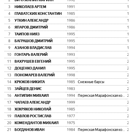
2
ВИЧУЖАНИН КИРИЛЛ
1992
1:5
3
НИКОЛАЕВ АРТЕМ
1991
1:5
4
ГЛАВАТСКИХ КОНСТАНТИН
1985
1:5
5
УТКИН АЛЕКСАНДР
1986
1:5
6
ЯПАРОВ ДМИТРИЙ
1986
1:5
7
ТАИПОВ НИЯЗ
1995
1:5
8
БАГРАШОВ ДМИТРИЙ
1995
1:5
9
АЗАНОВ ВЛАДИСЛАВ
1994
1:5
10
ГОНТАРЬ ВАЛЕРИЙ
1993
2:0
11
ВАХРУШЕВ ЕВГЕНИЙ
1995
2:0
12
ДОЦЕНКО ДАНИЛ
1995
2:0
13
ПОНОМАРЕВ ВАЛЕРИЙ
1998
2:0
14
КРЮКОВ НИКИТА
1985
Снежные барсы
2:0
15
ЗАЙЦЕВ ДЕНИС
1983
2:0
16
АНТИПИН МИХАИЛ
1994
Пермская Марафонская команда
2:0
17
ЧАПАЕВ АЛЕКСАНДР
1999
2:0
18
ХОХРЯКОВ НИКОЛАЙ
1985
2:0
19
ПАВЛОВ РОСТИСЛАВ
1977
2:1
20
КОМЕНДАНТОВ МИХАИЛ
1975
2:1
21
БОГДАНОВ ИВАН
1984
Пермская Марафонская команда
2:1