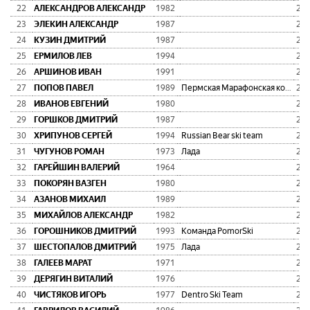
22
АЛЕКСАНДРОВ АЛЕКСАНДР
1982
2:1
23
ЭЛЕКИН АЛЕКСАНДР
1987
2:1
24
КУЗИН ДМИТРИЙ
1987
2:1
25
ЕРМИЛОВ ЛЕВ
1994
2:1
26
АРШИНОВ ИВАН
1991
2:1
27
ПОПОВ ПАВЕЛ
1989
Пермская Марафонская команда
2:1
28
ИВАНОВ ЕВГЕНИЙ
1980
2:1
29
ГОРШКОВ ДМИТРИЙ
1987
2:1
30
ХРИПУНОВ СЕРГЕЙ
1994
Russian Bear ski team
2:1
31
ЧУГУНОВ РОМАН
1973
Лада
2:1
32
ГАРЕЙШИН ВАЛЕРИЙ
1964
2:1
33
ПОКОРЯН ВАЗГЕН
1980
2:1
34
АЗАНОВ МИХАИЛ
1989
2:1
35
МИХАЙЛОВ АЛЕКСАНДР
1982
2:1
36
ГОРОШНИКОВ ДМИТРИЙ
1993
Команда PomorSki
2:1
37
ШЕСТОПАЛОВ ДМИТРИЙ
1975
Лада
2:1
38
ГАЛЕЕВ МАРАТ
1971
2:1
39
ДЕРЯГИН ВИТАЛИЙ
1976
2:1
40
ЧИСТЯКОВ ИГОРЬ
1977
Dentro Ski Team
2:1