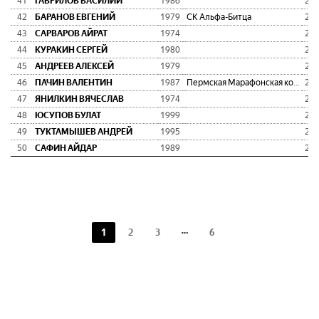
41
ГАВРИЛОВ ВАСИЛИЙ
1986
2:1
42
БАРАНОВ ЕВГЕНИЙ
1979
СК Альфа-Битца
2:1
43
САРВАРОВ АЙРАТ
1974
2:2
44
КУРАКИН СЕРГЕЙ
1980
2:2
45
АНДРЕЕВ АЛЕКСЕЙ
1979
2:2
46
ПАЧИН ВАЛЕНТИН
1987
Пермская Марафонская команда
2:2
47
ЯНИЛКИН ВЯЧЕСЛАВ
1974
2:2
48
ЮСУПОВ БУЛАТ
1999
2:2
49
ТУКТАМЫШЕВ АНДРЕЙ
1995
2:2
50
САФИН АЙДАР
1989
2:2
1
2
3
6