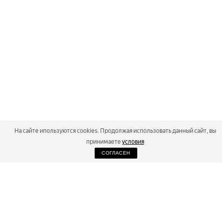
На сайте ипользуются cookies. Продолжая использовать данный сайт, вы
принимаете
условия
СОГЛАСЕН
2026
Russialoppet ®
Серия лыжных марафонов