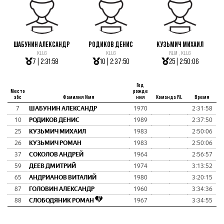
ШАБУНИН АЛЕКСАНДР
РОДИКОВ ДЕНИС
КУЗЬМИЧ МИХАИЛ
KLLG
KLLG
RLM , KLLG
7 | 2:31:58
10 | 2:37:50
25 | 2:50:06
Год
Место
рожде
абс
Фамилия Имя
ния
Команда RL
Время
7
ШАБУНИН АЛЕКСАНДР
1970
2:31:58
10
РОДИКОВ ДЕНИС
1989
2:37:50
25
КУЗЬМИЧ МИХАИЛ
1983
2:50:06
26
КУЗЬМИЧ РОМАН
1983
2:50:06
37
СОКОЛОВ АНДРЕЙ
1964
2:56:57
59
ДЕЕВ ДМИТРИЙ
1974
3:13:52
65
АНДРИАНОВ ВИТАЛИЙ
1980
3:20:15
87
ГОЛОВИН АЛЕКСАНДР
1960
3:34:36
88
СЛОБОДЯНИК РОМАН
1967
3:34:55