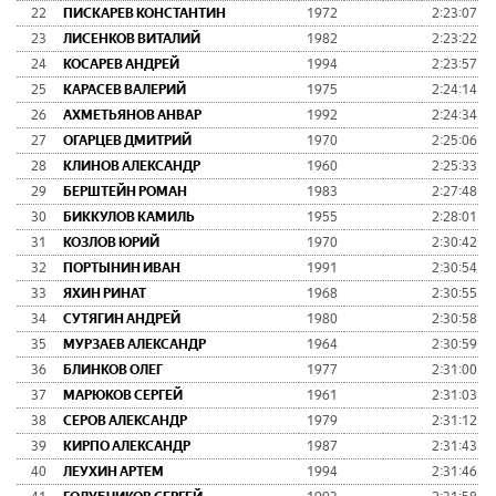
22
ПИСКАРЕВ КОНСТАНТИН
1972
2:23:07
23
ЛИСЕНКОВ ВИТАЛИЙ
1982
2:23:22
24
КОСАРЕВ АНДРЕЙ
1994
2:23:57
25
КАРАСЕВ ВАЛЕРИЙ
1975
2:24:14
26
АХМЕТЬЯНОВ АНВАР
1992
2:24:34
27
ОГАРЦЕВ ДМИТРИЙ
1970
2:25:06
28
КЛИНОВ АЛЕКСАНДР
1960
2:25:33
29
БЕРШТЕЙН РОМАН
1983
2:27:48
30
БИККУЛОВ КАМИЛЬ
1955
2:28:01
31
КОЗЛОВ ЮРИЙ
1970
2:30:42
32
ПОРТЫНИН ИВАН
1991
2:30:54
33
ЯХИН РИНАТ
1968
2:30:55
34
СУТЯГИН АНДРЕЙ
1980
2:30:58
35
МУРЗАЕВ АЛЕКСАНДР
1964
2:30:59
36
БЛИНКОВ ОЛЕГ
1977
2:31:00
37
МАРЮКОВ СЕРГЕЙ
1961
2:31:03
38
СЕРОВ АЛЕКСАНДР
1979
2:31:12
39
КИРПО АЛЕКСАНДР
1987
2:31:43
40
ЛЕУХИН АРТЕМ
1994
2:31:46