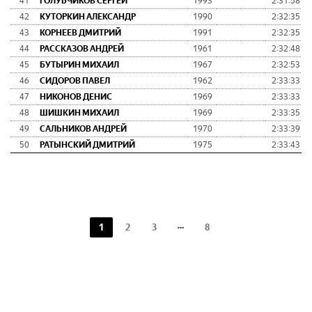
41
ГОЛУБЧИКОВ СЕРГЕЙ
1993
2:31:58
42
КУТОРКИН АЛЕКСАНДР
1990
2:32:35
43
КОРНЕЕВ ДМИТРИЙ
1991
2:32:35
44
РАССКАЗОВ АНДРЕЙ
1961
2:32:48
45
БУТЫРИН МИХАИЛ
1967
2:32:53
46
СИДОРОВ ПАВЕЛ
1962
2:33:33
47
НИКОНОВ ДЕНИС
1969
2:33:33
48
ШИШКИН МИХАИЛ
1969
2:33:35
49
САЛЬНИКОВ АНДРЕЙ
1970
2:33:39
50
РАТЫНСКИЙ ДМИТРИЙ
1975
2:33:43
1
2
3
8