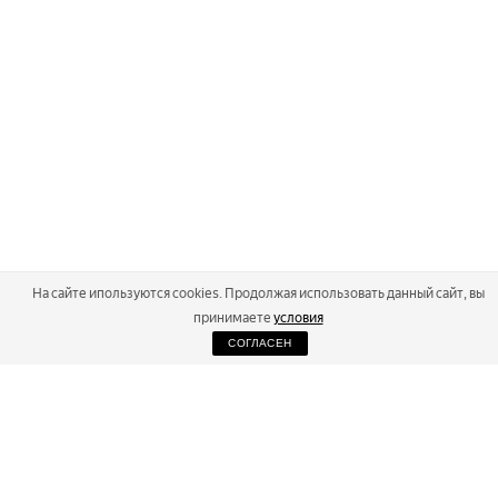
На сайте ипользуются cookies. Продолжая использовать данный сайт, вы
принимаете
условия
СОГЛАСЕН
2026
Russialoppet ®
Серия лыжных марафонов