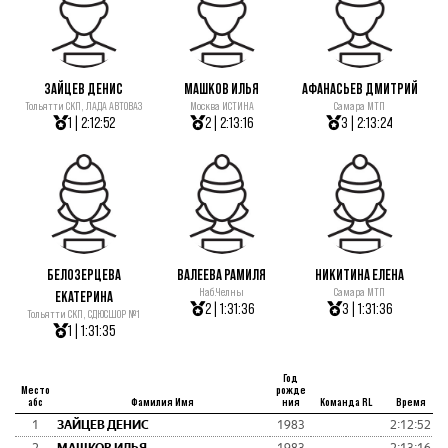
ЗАЙЦЕВ ДЕНИС
МАШКОВ ИЛЬЯ
АФАНАСЬЕВ ДМИТРИЙ
Тольятти СКП, ЛАДА АВТОВАЗ
Москва ИСТИНА
Самара МТП
1 | 2:12:52
2 | 2:13:16
3 | 2:13:24
БЕЛОЗЕРЦЕВА
ВАЛЕЕВА РАМИЛЯ
НИКИТИНА ЕЛЕНА
Наб.Челны
Самара МТП
ЕКАТЕРИНА
2 | 1:31:36
3 | 1:31:36
Тольятти СКП, СДЮСШОР №1
1 | 1:31:35
Год
Место
рожде
абс
Фамилия Имя
ния
Команда RL
Время
1
ЗАЙЦЕВ ДЕНИС
1983
2:12:52