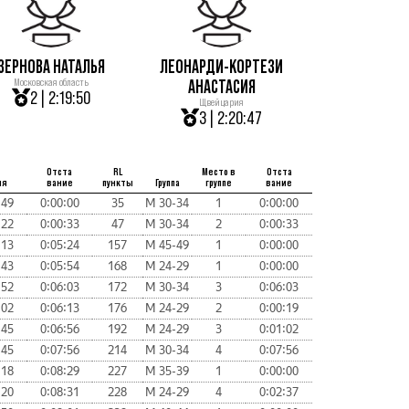
ЗЕРНОВА НАТАЛЬЯ
ЛЕОНАРДИ-КОРТЕЗИ
Московская область
АНАСТАСИЯ
2 | 2:19:50
Щвейцария
3 | 2:20:47
Отста
RL
Место в
Отста
мя
вание
пункты
Группа
группе
вание
:49
0:00:00
35
М 30-34
1
0:00:00
:22
0:00:33
47
М 30-34
2
0:00:33
:13
0:05:24
157
М 45-49
1
0:00:00
:43
0:05:54
168
М 24-29
1
0:00:00
:52
0:06:03
172
М 30-34
3
0:06:03
:02
0:06:13
176
М 24-29
2
0:00:19
:45
0:06:56
192
М 24-29
3
0:01:02
:45
0:07:56
214
М 30-34
4
0:07:56
:18
0:08:29
227
М 35-39
1
0:00:00
:20
0:08:31
228
М 24-29
4
0:02:37