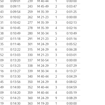
:50
0:09:01
239
М 40-44
1
0:00:00
:00
0:09:11
243
М 45-49
2
0:03:47
:43
0:09:54
259
М 35-39
2
0:01:25
:51
0:10:02
262
М 21-23
1
0:00:00
:31
0:10:42
277
М 35-39
3
0:02:13
:34
0:10:45
278
М 35-39
4
0:02:16
:38
0:10:49
280
М 30-34
5
0:10:49
:07
0:11:18
291
М 21-23
2
0:01:16
:35
0:11:46
301
М 24-29
5
0:05:52
:11
0:12:22
315
М 24-29
6
0:06:28
:52
0:13:03
330
М 21-23
3
0:03:01
:09
0:13:20
337
М 50-54
1
0:00:00
:12
0:13:23
338
М 24-29
7
0:07:29
:16
0:13:27
339
М 30-34
6
0:13:27
:19
0:13:30
340
М 40-44
2
0:04:29
:45
0:13:56
350
М 24-29
8
0:08:02
:49
0:14:00
352
М 40-44
3
0:04:59
:09
0:14:20
359
М 40-44
4
0:05:19
:12
0:14:23
360
М 24-29
9
0:08:29
:19
0:14:30
363
М 19-20
1
0:00:00