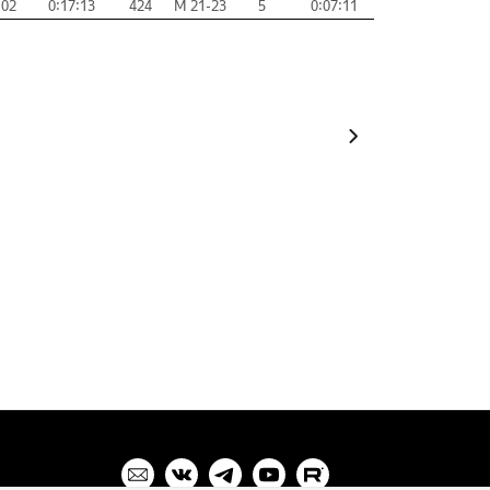
:02
0:17:13
424
М 21-23
5
0:07:11