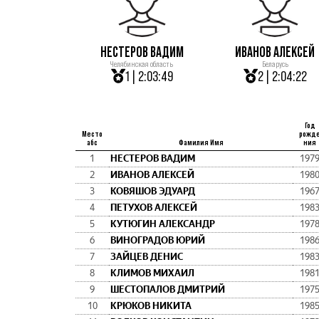
НЕСТЕРОВ ВАДИМ
ИВАНОВ АЛЕКСЕЙ
Челябинская область
Беларусь
1 | 2:03:49
2 | 2:04:22
Год
Место
рожд
абс
Фамилия Имя
ния
1
НЕСТЕРОВ ВАДИМ
197
2
ИВАНОВ АЛЕКСЕЙ
198
3
КОВЯШОВ ЭДУАРД
196
4
ПЕТУХОВ АЛЕКСЕЙ
198
5
КУТЮГИН АЛЕКСАНДР
197
6
ВИНОГРАДОВ ЮРИЙ
198
7
ЗАЙЦЕВ ДЕНИС
198
8
КЛИМОВ МИХАИЛ
198
9
ШЕСТОПАЛОВ ДМИТРИЙ
197
10
КРЮКОВ НИКИТА
198