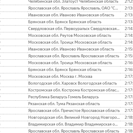
2
Челябинская обл. Златоуст Челябинская область
2:12
3
Ярославская обл. Ярославль Ярославль, ОАО "Славнефть Янос"
2:13
7
Ивановская обл. Иваново Ивановская область
2:13
9
Брянская обл. Брянск Брянская область
2:13
3
Свердловская обл. Первоуральск Свердловская область
2:14
7
Московская обл. Реутов Московская область
2:14
0
Московская обл. Троицк Московская область
2:14
0
Ивановская обл. Иваново Ивановская область
2:15
6
Ярославская обл. Ярославль Ярославская область
2:15
8
Московская обл. Троицк Московская область
2:16
1
Брянская обл. Брянск Брянская область
2:16
0
Московская обл. Москва г. Москва
2:17
8
Вологодская обл. Харовск Вологодская область
2:17
9
Костромская обл. Кострома Костромская область
2:17
9
Республика Беларусь Гомель Беларусь
2:17
5
Рязанская обл. Тума Рязанская область
2:17
1
Ярославская обл. Пречистое Ярославская область
2:17
2
Новгородская обл. Великий Новгород Новгородская область
2:18
8
Владимирская обл. Владимир Владимирская область
2:18
3
Ярославская обл. Ярославль Ярославская область
2:18