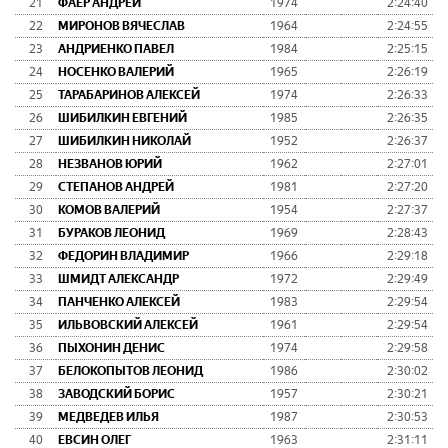
21
ФАЕР АНДРЕЙ
1974
2:24:40
22
МИРОНОВ ВЯЧЕСЛАВ
1964
2:24:55
23
АНДРИЕНКО ПАВЕЛ
1984
2:25:15
24
НОСЕНКО ВАЛЕРИЙ
1965
2:26:19
25
ТАРАБАРИНОВ АЛЕКСЕЙ
1974
2:26:33
26
ШИБИЛКИН ЕВГЕНИЙ
1985
2:26:35
27
ШИБИЛКИН НИКОЛАЙ
1952
2:26:37
28
НЕЗВАНОВ ЮРИЙ
1962
2:27:01
29
СТЕПАНОВ АНДРЕЙ
1981
2:27:20
30
КОМОВ ВАЛЕРИЙ
1954
2:27:37
31
БУРАКОВ ЛЕОНИД
1969
2:28:43
32
ФЕДОРИН ВЛАДИМИР
1966
2:29:18
33
ШМИДТ АЛЕКСАНДР
1972
2:29:49
34
ПАНЧЕНКО АЛЕКСЕЙ
1983
2:29:54
35
ИЛЬВОВСКИЙ АЛЕКСЕЙ
1961
2:29:54
36
ПЫХОНИН ДЕНИС
1974
2:29:58
37
БЕЛОКОПЫТОВ ЛЕОНИД
1986
2:30:02
38
ЗАВОДСКИЙ БОРИС
1957
2:30:21
39
МЕДВЕДЕВ ИЛЬЯ
1987
2:30:53
40
ЕВСИН ОЛЕГ
1963
2:31:11