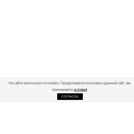
На сайте ипользуются cookies. Продолжая использовать данный сайт, вы
принимаете
условия
СОГЛАСЕН
2026
Russialoppet ®
Серия лыжных марафонов