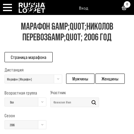
0
Вход
МАРАФОН &AMP;QUOT;НИКОЛОВ
ПЕРЕВОЗ&AMP;QUOT; 2006 ГОД
Страница марафона
Дистанция
Мужчины
Женщины
Марафон (Марафон)
Участник
Возрастная группа
Все
Сезон
2006